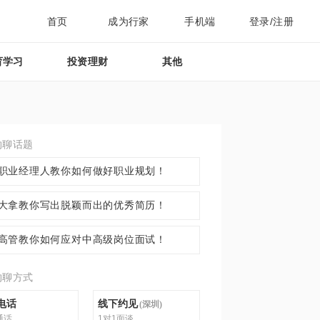
首页
成为行家
手机端
登录/注册
育学习
投资理财
其他
约聊话题
职业经理人教你如何做好职业规划！
大拿教你写出脱颖而出的优秀简历！
高管教你如何应对中高级岗位面试！
约聊方式
电话
线下约见
(
深圳
)
通话
1对1面谈