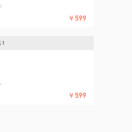
；
师(2016)、高级工程师(双职称)(2018,20
￥599
士。
人工智能产业链“十大杰出青年”(2024)、全
优质的简历能够帮你顺利进入面试，获得和
试！
委科技专委会委员(2018至今)、中共深圳市南
22)、九三学社深圳市优秀社员(2023,2024)
吗？
领域从业经验，5年上市公司管理实践经验，1
戟。
吗？
落地经验，10年软硬研发上线经验。香港理
工程师；香港理工大学、香港中文大学(深
￥599
秀表现获得offer。
省科技厅、湖南省发改委、湖南省科技厅、湖
市工信局、深圳发改委、深圳科创委、深圳
管控工程研究中心副主任。深圳人工智能、
委。
er？
CI)
【002421.SZ】、东杰智能【300486.S