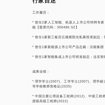
行家自述
为什么有些人明明很优秀却没有被录用？
Z】)研发副总经理、特聘专家。国际能源署EC
内资：达实智能(上市公司)，汉能薄膜发电
2项产学研课题基金、2项政府优配科研基金
工作履历：
面试中最不该问的问题有哪些？
(新三板)
助、技术攻关等30项课题基金(总金额：6.
商用项目4项(总金额：12亿)。发表论文36篇
* 曾任2家人工智能、机器人上市公司特聘专家：
面试穿什么最合适？
站在雇主角度，一对一个人简历分析针对求
续能源技术会议最佳论文奖；作为PI申请及获
能【股票代码：300486.SZ】
你！
撰标准60项(含8项国家标准)；任16家英文
面试前要准备什么？
* 曾任1家新三板百亿规模阳光私募投资副总：菁
面试要准备到什么程度才算好？
希望我学习、科研和工作的成功经验可以帮
* 曾任1家新能源上市公司产品总裁：汉能集团【
如何谈薪资？
* 曾任1家智能集成上市公司研发副总：达实智能
如果问面试官有价值有意义问题？
成果业绩：
面试短短几分钟，是你职业生涯甚至是你人
梳理你过去的履历以及未来的职业计划，也
* 理学学士(2007)、工学学士(2007)、理学硕士
有职业道路过去的“坑”的分析，也有职业
等学校教师资格证(2025)
对策略分析。
* 中国注册公用设备工程师(2012)、中级工程师(2
授级高级工程师(2022)