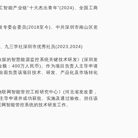
工智能产业链“十大杰出青年”(2024)、全国工商
科技专委会委员(2018至今)、中共深圳市南山区党
变？
争者？
)、九三学社深圳市优秀社员(2023,2024)
道超车？
网大数据的智慧能源监控系统关键技术研发》(深圳发
金额：400万人民币)。作为项目负责人主导申请
，审阅筛选过无数简历同时担任主要面试
I全面负责该项目技术、研发、产品化及市场转化
让你顺利拿到知名企业offer！
城市物联网智能管控工程研究中心》(河北省发改委，
人主导申请并成功获批、实施及通过验收。担任该
联网智能管控系统的技术研发工作。