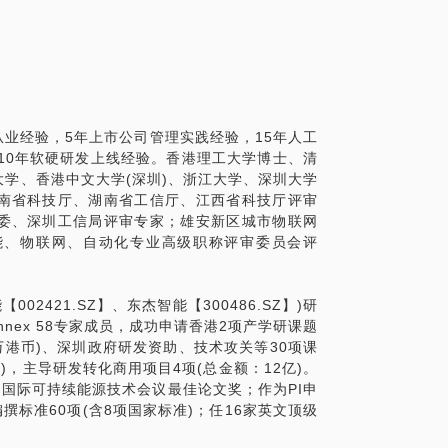
从业经验，5年上市公司管理实践经验，15年人工
10年软硬研发上线经验。香港理工大学博士、清
学、香港中文大学(深圳)、浙江大学、深圳大学
南省科技厅、湖南省工信厅、江西省科技厅评审
委、深圳工信局评审专家；雄安新区城市物联网
能、物联网、自动化专业高级职称评审委员会评
02421.SZ】、东杰智能【300486.SZ】)研
nnex 58专家成员，成功申请香港2项产学研课题
万港币)、深圳政府研发资助、技术攻关等30项课
万)，主导研发转化商用项目4项(总金额：12亿)。
12届国际可持续能源技术会议最佳论文奖；作为PI申
编撰标准60项(含8项国家标准)；任16家英文顶级