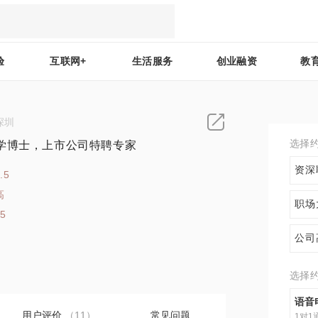
验
互联网+
生活服务
创业融资
教
深圳
选择
学博士，上市公司特聘专家
资深
.5
高
职场
15
公司
选择
语音
用户评价
（11）
常见问题
1对1