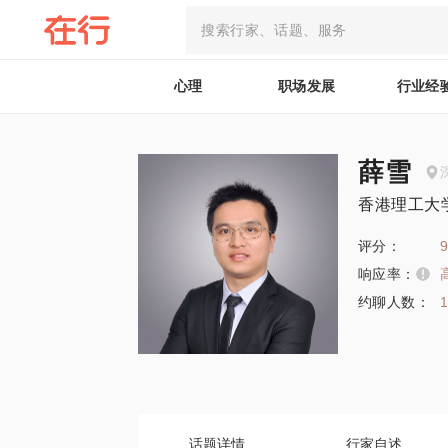
心理
职场发展
行业经
薛雪
香港理工大
评分：
9
响应率：
约聊人数：
话题详情
行家自述