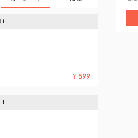
划！
￥599
短时间内迅速见成效？
历！
硕士(2008)、工学博士(2015)、博士后(20