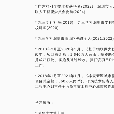
话题要点：
* 广东省科学技术奖获得者(2022)、深圳市人
#如何锻炼培养自己的面试气场？
联人工智能委员会委员(2024)
* 九三学社社员(2016)、九三学社深圳市委
#面对未有事先准备问题，如何临场随机应
校讲师(2020)
#如何在短时间内让自己成为匹配度高的竞
* 九三学社深圳市南山区先进个人(2021,2022
#如何在一场面试准备中扬长避短、实现弯
* 2018年3月至2020年9月，《基于物联
改委，项目总金额：1,640万人民币，获资助
我担任过多家外企、上市公司高级管理职位
并成功获批、实施及通过验收。担任该项目P
官，熟知企业和老板判断人才的标准。
工作。
希望我多年面试官经验能帮你解开面试迷雾，
* 2018年1月至2021年1月，《雄安新区
项目总金额：560万人民币)。作为技术负责
工程中心副主任全面负责该工程中心城市级物
学习履历：
* 清华大学博士后