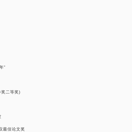
年”
步奖二等奖)
家
会议最佳论文奖