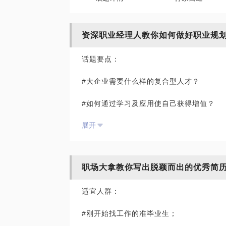
资深职业经理人教你如何做好职业规
话题要点：
#大企业需要什么样的复合型人才？
#如何通过学习及应用使自己获得增值？
展开
#如何做好时间管理，应用好精进方法，在
现有成就：
职场大拿教你写出脱颖而出的优秀简
* 博士、教授、国家级人才
适宜人群：
* 理学学士(2007)、工学学士(2007)、理学
#刚开始找工作的准毕业生；
18)