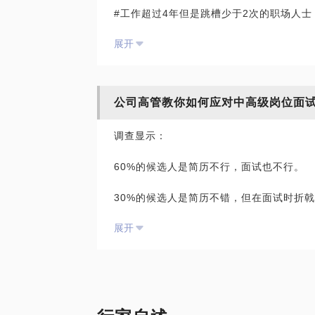
#工作超过4年但是跳槽少于2次的职场人士
* 中国注册公用设备工程师(2012)、中级工程
21)、教授级高级工程师(2022)
展开
#职场经历丰富，但简历缺乏亮点的职业人
* 广东省科学技术奖获得者(2022)、深圳市
求职简历是和企业建立联系的第一步，一份
国工商联人工智能委员会委员(2024)
HR以及用人主管深入沟通的机会。
公司高管教你如何应对中高级岗位面
* 九三学社社员(2016)、九三学社深圳市
山区党校讲师(2020)
调查显示：
话题要点：
* 九三学社深圳市南山区先进个人(2021,20
60%的候选人是简历不行，面试也不行。
#你知道简历如何撰写才能让雇主眼前一亮
* 19年自动化、智能化、物联网、互联网
30%的候选人是简历不错，但在面试时折
#你知道一份优质的简历需要具备哪些要素
5年人工智能算法应用经验，10年产品策划
工大学博士、清华大学博士后、教授级高级
展开
5%的候选人是简历不太合适，但在面试时的优
#你知道撰写优质简历的四大原则吗？
圳)、浙江大学、深圳大学校外导师；广东
南省工信厅、江西省科技厅评审专家；广州
这些数字和现象背后的原因是什么？
工信局评审专家；雄安新区城市物联网智能
职业经历：
物联网、自动化专业高级职称评审委员会评
为什么有的人总是可以顺利通过面试拿到off
外企：港企(Seaview)，日企(三菱)，美企(S
* 曾任2家人工智能、机器人上市公司(达实智能