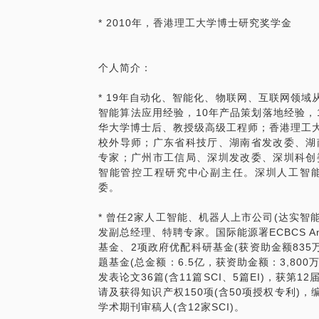
* 2010年，香港理工大学博士研究奖学金
个人简介：
* 19年自动化、智能化、物联网、互联网领域
智能算法应用经验，10年产品策划落地经验，
华大学博士后、教授级高级工程师；香港理工大
校外导师；广东省科技厅、湖南省发改委、湖
专家；广州市工信局、深圳发改委、深圳科创
智能管控工程研究中心副主任。深圳人工智
委。
* 曾任2家人工智能、机器人上市公司(达实智能【0
发副总经理、特聘专家。国际能源署ECBCS A
基金、2项政府优配科研基金(获资助金额835
题基金(总金额：6.5亿，获资助金额：3,800
发表论文36篇(含11篇SCI、5篇EI)，获第
请及获得知识产权150项(含50项授权专利)，
学术期刊审稿人(含12家SCI)。