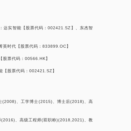
BCS Annex 58专家成员,，成功申请香港
(上市公司)，东杰智能(上市公司)，菁英时代
(获资助金额835万港币)、深圳政府研发资
5亿，获资助金额：3,800万)，主导研发转化
(含11篇SCI、5篇EI)，获第12届国际可持
达实智能【股票代码：002421.SZ】、东杰智
职岗位类型对简历进行优化，希望我能帮到
得知识产权150项(含50项授权专利)，编
顶级学术期刊审稿人(含12家SCI)。
英时代【股票代码：833899.OC】
到你！
股票代码：00566.HK】
【股票代码：002421.SZ】
生缩影的展示。面试指导，本话题不仅帮你
会帮你分析你和求职的职位之间的匹配度。
(2008)、工学博士(2015)、博士后(2018)、高
生涯长期的规划，也有短期针对一场面试的应
016)、高级工程师(双职称)(2018,2021)、教