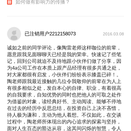
如何做有影响力的传播？
已注销用户2212158073
2016.03.08
诚如之前的同学评论，像陶雷老师这样咖位的前辈，
愿意跟我见面聊聊天已经是我的荣幸。快速记了些笔
记，回到公司就迫不及待地跟小伙伴们做了分享，因
为4a公司工作在本质上跟产品经理有很多共通之处，
对大家都很有启发，小伙伴们纷纷表示膝盖已碎！。
陶老师跟我最近接触的几位令我敬仰的前辈在为人上
有很多相似之处，发自本心的自律、职业，有着很高
的自我要求，自知优势的同时也把他人的可取之处作
为借鉴的对象，读经典好书、主动阅读、能够不停地
在过去的经历中反思总结，在投资自己上决不吝惜，
待人极为谦和，主动为他人着想。不仅如此，在交谈
过程中，陶老师所体现出的内心追求的探索与坚持，
面对人生百态的豁达从容，这其间闪烁的智慧，令人