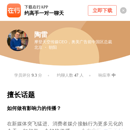
下载在行APP
立即下载
约高手一对一聊天
陶雷
摩登天空传媒CEO，奥美广告前中国区总裁
北京 ・ 朝阳
学员评分
9.3
分
约聊人数
47
人
响应率
中
擅长话题
如何做有影响力的传播？
在新媒体突飞猛进、消费者媒介接触行为更多元化的