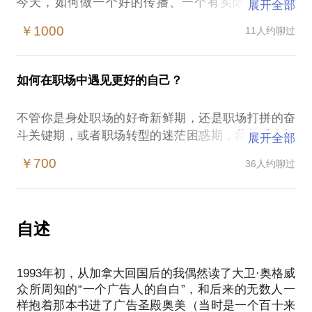
今天，如何做一个好的传播、一个有实际效果的创
展开全部
意，对每个公司来说既是机遇又是不小的挑战。
￥1000
11人约聊过
好的传播一定是为销售和解决问题而生，可以更有效
率地卖产品，这是最关键的。它不光是能卖产品，而
且能贩卖想法。而做传播最终极的目标就是影响人，
如何在职场中遇见更好的自己？
要有影响力，创造有影响力的传播活动，能够改变目
标受众的想法和行为。
不管你是身处职场的好奇新鲜期，还是职场打拼的奋
作为一个在所谓传统广告领域耕耘了20年的人，我也
斗关键期，或者职场转型的迷茫困惑期，我都乐意与
展开全部
很希望与您探讨在新的媒介环境下创造影响力的法
你探讨在工作中遇到的问题与障碍。
门。
￥700
36人约聊过
20年间，从AE成长为奥美广告中国区的负责人，如果
关于传播和营销，我们可以一起聊聊：
让我给后来者一个最简单的忠告，我会说：“不要为钱
如何根据产品与品牌特点和市场需求，制定传播策
工作。”不少人可能会觉得，以我现在的身份对于月薪
略；
四五千还在为房租犯愁的年轻人来说缺乏说服力。但
自述
如何选择传播渠道，整合传播资源等等；
20年前，在我决定进入奥美的时候，我确实就是一直
如何让一个好的创意方案落地；
这么告诫自己的。事实上，从那时起我也从未曾为钱
做营销不是赶时髦，如何有效地融合传统媒体和社会
1993年初，从加拿大回国后的我偶然读了大卫·奥格威
发愁。
化媒体营销？
众所周知的“一个广告人的自白”，和后来的无数人一
我非常喜欢一句话：“The purpose of life is a life of
不管是选择做哪种传播和营销形式，核心其实还是内
样抱着那本书进了广告圣殿奥美（当时是一个百十来
purpose（生活的意义，是有意义的生活）。”提醒自