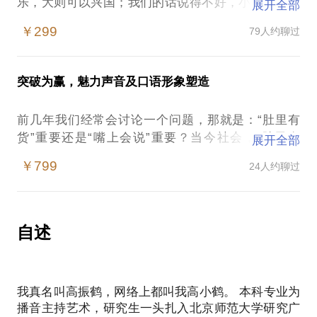
乐，大则可以兴国；我们的话说得不好，小则可以招
展开全部
怨，大则可以丧身。 可见，讲得一口流利的普通话是
￥299
79人约聊过
多么重要的一件事情。
当下社会商务环境较多，口语表达能力非常重要。跟
同事相处、向上级领导汇报工作、安排下属工作、路
突破为赢，魅力声音及口语形象塑造
演来推荐自己的创业项目等都需要良好的口语表达能
力。
前几年我们经常会讨论一个问题，那就是：“肚里有
我会根据你的职业环境给出诚恳的建议，并在语言表
货”重要还是“嘴上会说”重要？当今社会，“肚里有
展开全部
达上提供最大程度的改变。让你能够在
货”的不少，而真正需要的是会说话的“有货”！
￥799
24人约聊过
发声；
“为什么我打电话的声音不好听？”“为什么微信语音听
发音；
起来好尴尬...”“为什么同事总是听不清我讲话，get不
语流。
到我的点...”
自述
等等方面找到合适的提高方法，进而通过语言魅力带
古语说的话，“不见其人，先闻其声”，声音有的时候
来信任度、好感度以帮助你实现最终的交流目的。
就是我们的第一张名片，一个人的性格、能力、可信
我真名叫高振鹤，网络上都叫我高小鹤。 本科专业为
度甚至情商、能力等等，都通过声音传递出来。拥有
播音主持艺术，研究生一头扎入北京师范大学研究广
强大的沟通能力和丰富的沟通技巧也就意味着在工作