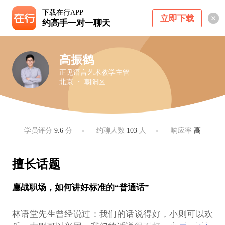
下载在行APP
立即下载
约高手一对一聊天
高振鹤
正见语言艺术教学主管
北京 ・ 朝阳区
学员评分
9.6
分
约聊人数
103
人
响应率
高
擅长话题
鏖战职场，如何讲好标准的“普通话”
林语堂先生曾经说过：我们的话说得好，小则可以欢