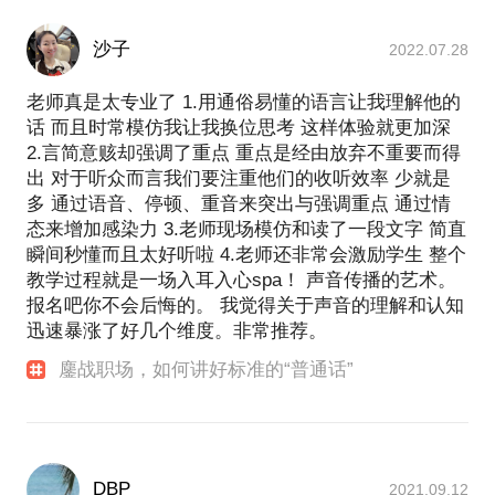
沙子
2022.07.28
老师真是太专业了 1.用通俗易懂的语言让我理解他的
话 而且时常模仿我让我换位思考 这样体验就更加深
2.言简意赅却强调了重点 重点是经由放弃不重要而得
出 对于听众而言我们要注重他们的收听效率 少就是
多 通过语音、停顿、重音来突出与强调重点 通过情
态来增加感染力 3.老师现场模仿和读了一段文字 简直
瞬间秒懂而且太好听啦 4.老师还非常会激励学生 整个
教学过程就是一场入耳入心spa！ 声音传播的艺术。
报名吧你不会后悔的。 我觉得关于声音的理解和认知
迅速暴涨了好几个维度。非常推荐。
鏖战职场，如何讲好标准的“普通话”
DBP
2021.09.12