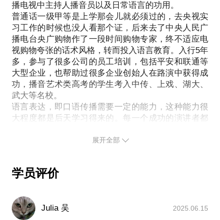
播电视中主持人播音员以及日常语言的功用。
和生活中可以更自如、更轻松、更从容。
普通话一级甲等是上学那会儿就必须过的，去央视实
习工作的时候也没人看那个证，后来去了中央人民广
口语表达能力在当下社会越来越受到重视和认可，提
播电台央广购物作了一段时间购物专家，终不适应电
高沟通效率甚至平衡生活关系等等，语言都发挥着非
视购物夸张的话术风格，转而投入语言教育。入行5年
常重要的作用，从声音的塑造、到表达逻辑的梳理到
多，参与了很多公司的员工培训，包括平安和联通等
共情，行动影响都有着非常多的知识可以来扩充。
大型企业，也帮助过很多企业创始人在路演中获得成
功，播音艺术类高考的学生考入中传、上戏、湖大、
武大等名校。
语言是一扇大门，打开这扇门，任何人都会打开一个
语言表达，即口语传播需要一定的能力，这种能力很
新的世界，具备这项能力也可以助力我们走的更远，
大程度都是后天学习得来的。每一个成功的演讲者都
走的更顺。
是红着脸走过来的，从年轻时候的面试，到执行和安
排工作，众人面前演讲，与客户谈判甚至销售人员与
展开全部
我，正见语言艺术教学主管。播音主持艺术本科毕
客户沟通都需要一套行之有效的语言组织方式，我将
业，北京师范大学研究生毕业，参与平安、国航等大
运用科学的专业知识、依据你的职业环境帮助你提升
型企业的口语表达内训课程，希望我们的这次相遇也
学员评价
口语传播的能力。
会打开高效、有趣的沟通表达大门。
塑造声音魅力，做一个说话有“磁性”的人，调整说话
Julia 吴
2025.06.15
状态，做一个“大气、开朗”的演讲者，正确展开对