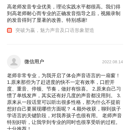
高老师发音专业优美，理论实践水平都很高。我们得
话，快速实现语言目标，做一个能聊、会聊的人，梳
到高老师耐心而专业的正确发音指导之后，视频录制
理逻辑表达顺序，让语言越来越有逻辑
的发音得到了显著的改善。特别感谢!
备注：想要纠正普通话语音面貌的，请咨询［鏖战职
突破为赢，魅力声音及口语形象塑造
场，如何讲好标准的“普通话”］
微信用户
2022.08.14
要有才，更要有口才！成就你充满磁性的声音，侃侃
老师非常专业，为我开启了体会声音语言的一扇窗！
1.原来那些为了赶进度的快不一定有效率，口腔开
度、重音、停顿、节奏，做好有惊喜。 2.原来自己习
惯了单线发声，其实还有好几度的声音都没用到。 3.
原来从一段话里可以听出很多性格，那为什么不提前
想好自己要展现哪些方面呢？ 4.额外收获，聊到孩子
学语言的关键阶段，对我养孩子也很有用。 老师声音
特别好听，让我学到专业的同时也很享受听的过程。
十分推荐！