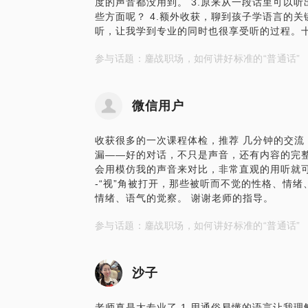
度的声音都没用到。 3.原来从一段话里可以
些方面呢？ 4.额外收获，聊到孩子学语言的
听，让我学到专业的同时也很享受听的过程。
参与话题：鏖战职场，如何讲好标准的“普通话”
微信用户
收获很多的一次课程体检，推荐 几分钟的交流
漏——好的对话，不只是声音，还有内容的完整
会用模仿我的声音来对比，非常直观的用听就可
-“视”角被打开，那些被听而不觉的性格、情
情绪、语气的觉察。 谢谢老师的指导。
参与话题：鏖战职场，如何讲好标准的“普通话”
沙子
老师真是太专业了 1.用通俗易懂的语言让我理