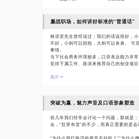
鏖战职场，如何讲好标准的“普通话”
林语堂先生曾经说过：我们的话说得好，小
不好，小则可以招怨，大则可以丧身。 可
事情。
当下社会商务环境较多，口语表达能力非常
安排下属工作、路演来推荐自己的创业项目
我会根据你的职业环境给出诚恳的建议，并
展开
够在
发声；
发音；
突破为赢，魅力声音及口语形象塑造
语流。
前几年我们经常会讨论一个问题，那就是：“
等等方面找到合适的提高方法，进而通过语
会，“肚里有货”的不少，而真正需要的是会
终的交流目的。
“为什么我打电话的声音不好听？”“为什么微