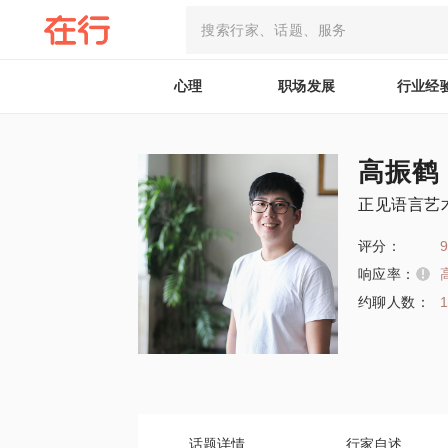
心理
职场发展
行业经
高振鹤
正见语言艺
评分：
9
响应率：
约聊人数：
话题详情
行家自述