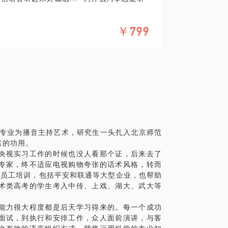
￥799
音有的时候就是我们的第一张名片，一个人的
都通过声音传递出来。拥有强大的沟通能力
中可以更自如、更轻松、更从容。
认可，提高沟通效率甚至平衡生活关系等
的塑造、到表达逻辑的梳理到共情，行动影
打开一个新的世界，具备这项能力也可以助
科专业为播音主持艺术，研究生一头扎入北京师范
言的功用。
央视实习工作的时候也没人看那个证，后来去了
本科毕业，北京师范大学研究生毕业，参与
专家，终不适应电视购物夸张的话术风格，转而
，希望我们的这次相遇也会打开高效、有趣
的员工培训，包括平安和联通等大型企业，也帮助
术类高考的学生考入中传、上戏、湖大、武大等
调整说话状态，做一个“大气、开朗”的演讲
能力很大程度都是后天学习得来的。每一个成功
一个能聊、会聊的人，梳理逻辑表达顺序，
面试，到执行和安排工作，众人面前演讲，与客