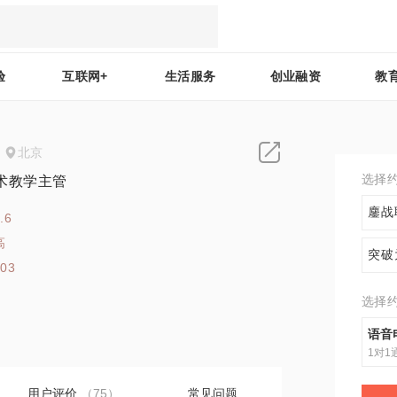
验
互联网+
生活服务
创业融资
教
北京
选择
术教学主管
鏖战
.6
高
突破
103
选择
语音
1对1
用户评价
（75）
常见问题