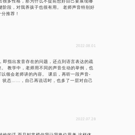
听出很多性格，那为什么不提前想好自己要展现哪
关键阶段，对我养孩子也很有用。 老师声音特别好
十分推荐！
2022.08.01
，即指出发音存在的问题，还点到语言表达的疏
。 教学中，老师用不同的声音生动的举例，也
以领会老师讲的内容。 课后，再听一段声音-
绪、状态……，自己再说话时，也多了一层对自己
2022.07.28
解他的话 而且时常模仿我让我换位思考 这样体