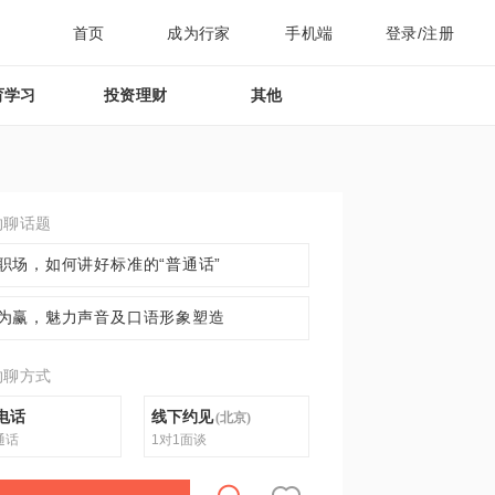
首页
成为行家
手机端
登录/注册
育学习
投资理财
其他
约聊话题
职场，如何讲好标准的“普通话”
为赢，魅力声音及口语形象塑造
约聊方式
电话
线下约见
(
北京
)
通话
1对1面谈