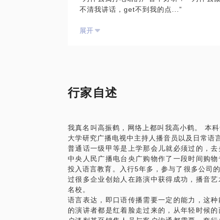
不清我讲话，get不到我的点...”
展开
古语说的话，“不见其人，先闻其声”，声
语言教育专家为你带来普通话语音发声指导
性格、能力、可信度甚至情商、能力等等，
和丰富的沟通技巧也就意味着在工作和生活
口语表达能力在当下社会越来越受到重视和
等，语言都发挥着非常重要的作用，从声音
行家自述
响都有着非常多的知识可以来扩充。
语言是一扇大门，打开这扇门，任何人都会
我真名叫高振鹤，网络上都叫我高小鹤。 本
力我们走的更远，走的更顺。
大学研究广播电视中主持人播音员以及日常语
普通话一级甲等是上学那会儿就必须过的，去
我，正见语言艺术教学主管。播音主持艺术
中央人民广播电台央广购物作了一段时间购物
平安、国航等大型企业的口语表达内训课程
投入语言教育。入行5年多，参与了很多公司
的沟通表达大门。
过很多企业创始人在路演中获得成功，播音艺
名校。
塑造声音魅力，做一个说话有“磁性”的人，
语言表达，即口语传播需要一定的能力，这种
者，正确展开对话，快速实现语言目标，做
的演讲者都是红着脸走过来的，从年轻时候的
让语言越来越有逻辑