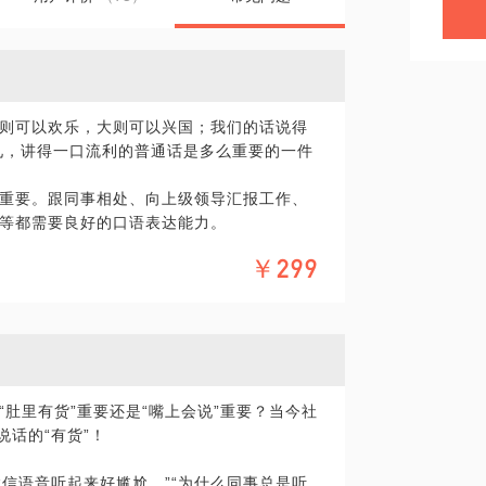
则可以欢乐，大则可以兴国；我们的话说得
见，讲得一口流利的普通话是多么重要的一件
重要。跟同事相处、向上级领导汇报工作、
等都需要良好的口语表达能力。
在语言表达上提供最大程度的改变。让你能
￥299
肚里有货”重要还是“嘴上会说”重要？当今社
言魅力带来信任度、好感度以帮助你实现最
说话的“有货”！
信语音听起来好尴尬...”“为什么同事总是听