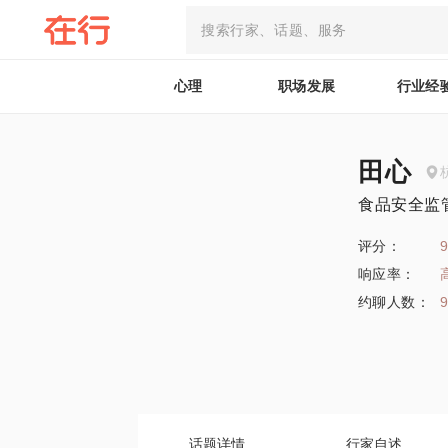
心理
职场发展
行业经
田心
食品安全监
评分：
9
响应率：
约聊人数：
话题详情
行家自述