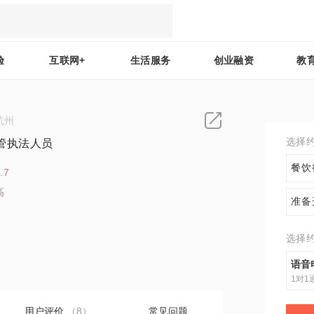
验
互联网+
生活服务
创业融资
教
杭州
选择
管执法人员
餐饮
.7
高
准备
9
选择
语音
1对1
用户评价
（8）
常见问题