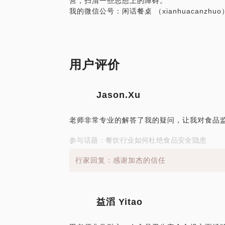
营，扫清一些思想上的障碍。
题。请把你的问题提前发给我，方便我做更
我的微信公号：闲话餐桌 （xianhuacanzhuo
面。
用户评价
Jason.Xu
老师非常专业的解答了我的疑问，让我对食品
参与话题：餐饮行业如何杜绝食品安全隐患
行家回复：感谢加杰的信任
益滔 Yitao