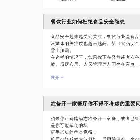
餐饮行业如何杜绝食品安全隐患
食品安全越来越受到关注，餐饮行业是食品
及媒体的关注度也越来越高。新《食品安全
雪上加霜。
在这样的情况下，如果你正在经营或者准备
策、后厨布局、人员管理等方面存在盲点，
诚信经营就是口号；
展开
赚钱最重要，后厨有什么要紧；
只要跟政府部门搞好关系就能避免处罚；
不想搞各种“工程”，没有那么多人力物力
我在食品安全监管工作岗位上积累了丰富的
准备开一家餐厅你不得不考虑的重要
题非常熟悉。作为一个监管者，更愿意做 
得分享给更多的人。
如果你正踌躇满志准备开一家餐厅或者已经
我愿意与你分享的内容包括：
是你可能栽倒的坑
针对性地指出生产经营过程中存在的食品安
新手老板往往会觉得：
在有限的条件下给到建议帮你最大限度地规
前厅小资或者大气就好，后厨随便整一个小
提供最新的关于合理装修布局、办理证照以