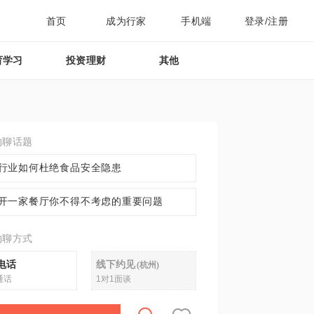
首页
成为行家
手机端
登录/注册
育学习
投资理财
其他
约聊话题
行业如何杜绝食品安全隐患
开一家餐厅你不得不考虑的重要问题
约聊方式
电话
线下约见
(
杭州
)
通话
1对1面谈