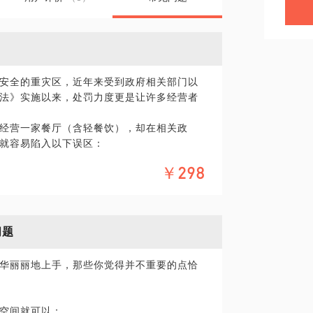
安全的重灾区，近年来受到政府相关部门以
法》实施以来，处罚力度更是让许多经营者
经营一家餐厅（含轻餐饮），却在相关政
就容易陷入以下误区：
￥298
，最重要的是觉得并没有什么卵用。
经验，对于各种餐饮经营单位可能存在的问
问题
一个分享者，希望可以把自己的知识经验和心
华丽丽地上手，那些你觉得并不重要的点恰
全风险点；
范生产加工流程；
空间就可以；
及生产经营规范等方面的政策和法律咨询 ;