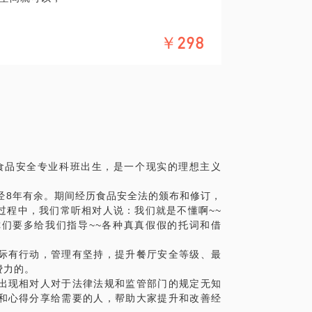
公号：闲话餐桌 （xianhuacanzhu
检查啥的一年能有几次，不会这么倒霉的；
心得，希望对你有所帮助。
￥298
具体化。请把你的问题提前发给我，方便我做更
：
面地点定在你的餐厅，这样便于我实地帮你
办不出来；
流程配置不符合要求，要进行多次整改甚至
所有的经营类别，而出现超范围经营；
准完全不懂，该有的证件，要做的台账记录
食品安全专业科班出生，是一个现实的理想主义
个好头；
经8年有余。期间经历食品安全法的颁布和修订，
项目明确申请类别和特定类别的布局和配置
过程中，我们常听相对人说：我们就是不懂啊~~
和现场核查
你们要多给我们指导~~各种真真假假的托词和借
的各类必须要做的台账记录和先进后厨管理
际有行动，管理有坚持，提升餐厅安全等级、最
的微信公号：闲话餐桌（xianhuacanzh
费力的。
有一些针对新手餐厅经营者的内容，希望能够帮
出现相对人对于法律法规和监管部门的规定无知
和心得分享给需要的人，帮助大家提升和改善经
具体化。毕竟一小时的谈话只能解决一部分问