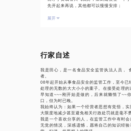
先开起来再说，其他都可以慢慢安排；
如果有需要但暂时没空，不介意你先关注我的微信
懂经营把钱挣到就行，台账啥的费时费力，
o），是随手记录的一些监管工作和学习的
展开
开个小餐饮证照哪有那么难办。
PS.在选择与我见面前，请把你的问题更
我在餐饮监管工作当中常会遇到这样的情况
精确的准备，提升见面效率。我们可以把见
餐厅的房租付了，但房屋性质有问题，证照
查看你的优势与不足，期待与你的见面。
食品经营许可证现场核查的过程中因为布局
敲墙打孔大动干戈；
大小餐饮业态都会出现申办的证照没有覆盖
行家自述
餐厅经营者对于餐饮食品安全要求的规范标
完全没有
我是田心，是一名食品安全监管执法人员， 
我愿意与你分享的内容包括：
者。
商铺性质分析，证照办理要求梳理，帮你开
08年起开始从事食品安全的监管工作，至今已
餐厅图纸分析和建议，根据具体业态和经营
处理的无数的大大小小的案子。在接受处理的
要求，帮你顺利通过食品经营许可书式审查
早知道~~~刚开始是做的，后来就懒惰了~~
餐厅人员、进货、加工、贮存、洗消等环节
口，但为时已晚。
方法的交流
我始终认为：如果一个经营者思想有觉悟，实
如果你需要知识但暂时没空，不介意你先关注我
大限度地减少甚至避免相关行政处罚就是毫不
uo）,记录了一些我监管工作的心得，也
我是一个喜欢分享的人，在监管工作中有时会
到你。
无觉的情况，深感遗憾，愿将自己的知识经验
PS.在选择与我见面前，请把你的问题更