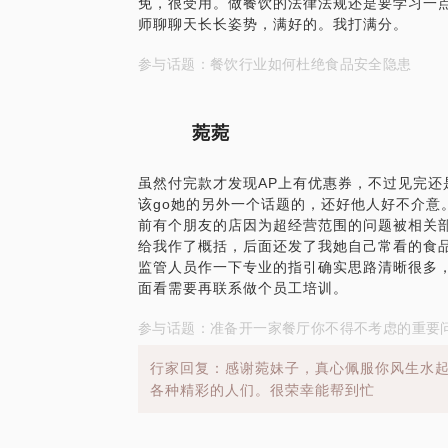
免，很受用。做餐饮的法律法规还是要学习一
师聊聊天长长姿势，满好的。我打满分。
参与话题：餐饮行业如何杜绝食品安全隐患
菀菀
虽然付完款才发现AP上有优惠券，不过见完还
该go她的另外一个话题的，还好他人好不介意
前有个朋友的店因为超经营范围的问题被相关
给我作了概括，后面还发了我她自己常看的食
监管人员作一下专业的指引确实思路清晰很多
面看需要再联系做个员工培训。
参与话题：准备开一家餐厅你不得不考虑的重要
行家回复：感谢菀妹子，真心佩服你风生水
各种精彩的人们。很荣幸能帮到忙