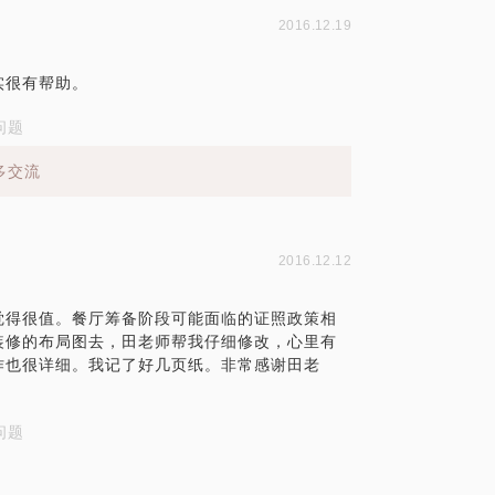
2016.12.19
实很有帮助。
问题
多交流
2016.12.12
觉得很值。餐厅筹备阶段可能面临的证照政策相
装修的布局图去，田老师帮我仔细修改，心里有
作也很详细。我记了好几页纸。非常感谢田老
问题