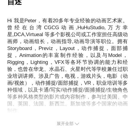
自述
2.我如何达到我想要的动画效果。
拟真,等各方面有了更大的提升空间，使用范围也得到
3.这些动画效果成本是多少，需要多少时间。
了扩展.
4.如何在成本与效果之间达到平衡。
Hi 我是Peter，有着20多年专业经验的动画艺术家。
5.哪里找到制作这些效果的专业团队或人员，如何判
曾经在台湾CGCG动画,HuHuStudio,万方幸
无论是写实风格还是卡通风格,无论是真人数字化还是
断他们是否能满足我的要求。
星,DCA,Virtueal 等多个影视公司或工作室担任高级动
角色虚拟化,(虚拟角色不一定是人形角色也可以是其
6.如何去跟这些专业团队或人员沟通。
画师，动画组长，动画指导,动画导演等职位。拥有
它生物形式)各个领域在近几年都出现了大量的作品.
Storyboard，Previz，Layout，动作捕捉，面部捕
这些作品中有成功的也有失败的,但随着市场需求的增
我会为您提供专业和详细的解答，并提供更深层的解
捉，Animation的丰富制作经验，以及与Model，
大,软/硬件的价格下降,虚拟角色越来越受到人们的重
Rigging，Lighting，VFX等各环节协调的能力和经
视与欢迎.对那些想了解,使用,创造属于自己的虚拟角
验，也曾在华龙、水晶石、火星时代等学校兼任过职
色的客户,这个新领域会产生和遇到很多专业问题.
业培训讲师。涉及广告，电视，游戏片头，电影（动
例如:
画/视效），动作捕捉/面部捕捉，VR，职业培训等多
种领域，以及卡通/写实/动作捕捉/面捕捕捉/生物角色
1.如何针对不同领域(影视,游戏,广告等领域)制定合适
等多种风格类型的影片或内容制作，参与过美国、中
国、英国、法国、新西兰、新加坡等多个国家的动画
虚拟角色
制作。
如StarWars，How to Train Your Dragon，PetAlien，
2.虚拟角色如何实现/能否实现/优缺点是什么
展开全部
Vegetables，KongFuPanda，心理罪，查理九世等各
种类型风格的影视动画。
3.如何控制制作成本