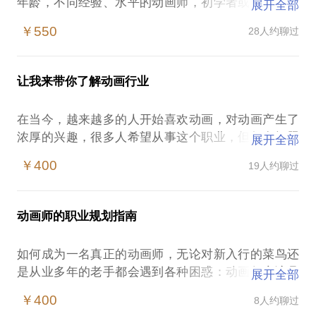
年龄，不同经验、水平的动画师，初学者或团队管理
展开全部
者提到如下问题，而这样的问题你也可能经常遇到：
￥550
28人约聊过
如何成为动画师 我适合做动画师吗 如何学习动画；
动画制作的技巧；
让我来带你了解动画行业
我看了很多，学了很多但实际制作却达不到效果；
为什么老加班但效率却不高；
在当今，越来越多的人开始喜欢动画，对动画产生了
好像什么都知道但制作时却很混乱；
浓厚的兴趣，很多人希望从事这个职业，但很多问题
展开全部
团队协调老出问题，进度受影响；
或疑虑困扰着爱好者或初学者。你喜欢动画吗？你想
如何提高个人/团队作品的质量；
￥400
19人约聊过
成为动画师吗？你想让你的作品呈现在荧幕上让大家
欣赏吗？你真的了解动画制作吗？你喜欢动画但不知
还有很多其他或类似问题困扰着动画初学者，动画
道能不能(或者如何)进入这个行业?这个行业的标准是
师，团队管理者们，现在我希望用我的专业知识和经
动画师的职业规划指南
什么?以上这些问题很多爱好动画的人或者想进入这个
验帮你解决问题。
行业的人都有着相似的问题或疑虑。甚至某些刚刚从
本人是职业3D动画师在18年的职业动画从业中参与过
如何成为一名真正的动画师，无论对新入行的菜鸟还
业1-2年的人都还被很多问题困扰着，让你对这个行业
大量的动画电影、DVD、TV及广告、游戏片头的制
是从业多年的老手都会遇到各种困惑：动画师应该具
展开全部
和自己的未来感到迷茫，现在我用我的经验来帮你了
作。在期间担任过动画师，动画组长，动画指导等职
备什么样的素质；动画师应该如何提升自己；从业多
解这个行业，让你能更快、更清楚、更详细的了解这
￥400
8人约聊过
务，有丰富的制作及管理经验，并在动画教育方面也
年但感觉和自己的想象中的动画师不一样；怎么样成
个行业，以及如何能以更快、更好的状态进入这个行