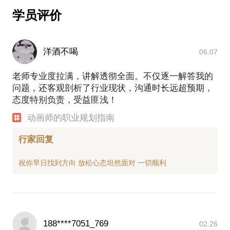
为了追寻自己的梦想，多年来在不同的公司之间奔
学员评价
波，参与不同的项目制作，积累了大量丰富的经验和
4.制作流程是什么样的/不同领域对角色的要求
资源。为了在动画艺术上达到更高的水平，在完成了
AnimationMentor的学习后，成为一个自由职业动画
5.自己制作与外包团队的差别
洋酒不喝
06.07
人，更加专注于动画艺术的方方面面。我花了大量时
间和精力钻研这门艺术，无论是动画原理还是制作技
老师专业度拉满，讲解透彻全面。不仅逐一解答我的
6.制作中遇到的问题及解决方法
术甚至是管理协调等方面，都在这些年的专业动画行
问题，还客观剖析了行业现状，沟通时长远超预期，
业中不断地提高和完善，并积累了丰富的经验和资
态度特别负责，受益匪浅！
源，另外在动画职业培训方面的经历也让我能够更好
针对这个领域会有各种各样的专业问题,它们或多或少
的和不同经验的人(从动画爱好者到职业动画师)进行
的困扰着使用者,对最终的结果产生直接的影响,我会
动画师的职业规划指南
交流。
尽力帮你解答你的问题与困惑,并能找到一种合适的解
我希望用在AnimationMentor学习过的专业动画知识和
行家回复
决方案
我多年的从业经验帮助那些在动画制作和学习中遇到
注:随着技术的发展和硬件种类增多以及价格的下降,
虚拟角色已经不是大公司和大团队的专有作品了,个人
或者小团队也开始有这方面的需求和能力,本人可以根
188****7051_769
02.26