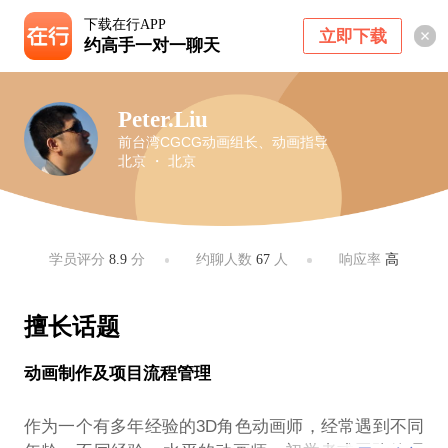
下载在行APP
立即下载
约高手一对一聊天
Peter.Liu
前台湾CGCG动画组长、动画指导
北京 ・ 北京
学员评分
8.9
分
约聊人数
67
人
响应率
高
擅长话题
动画制作及项目流程管理
作为一个有多年经验的3D角色动画师，经常遇到不同