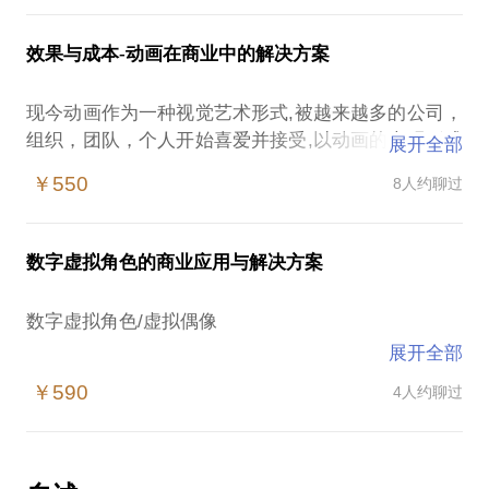
有多年的经验积累。
为一个真正的动画师；如何看待,解决行业,工作中的
业或适应这个行业。PS:这个话题只针对爱好者，想
如果你在3D动画制作方面遇到了困难，无论是动画爱
问题。相信无论已经从事这个行业、即将从事这个行
进入这个行业的初学者，或刚刚从业的无经验人员，
效果与成本-动画在商业中的解决方案
好者、动画初学者、职业动画师还是项目管理人员，
业，或希望从事这个行业的朋友，都有着或多或少的
不会涉及制作中的具体问题或制作技巧等更专业的问
我都能在动画原理，制作技巧，项目管理及制作等方
问题和困惑。我同样也遇到过这些问题，但随着20年
题。希望能帮助你能更快更好更详细的了解自己能不
现今动画作为一种视觉艺术形式,被越来越多的公司，
面为你提供专业的指导与帮助。在AnimatiomMentor
的从业经验的积累，我在动画行业"荆棘"中逐渐看清
能适合这个行业，以及该如何去做！
组织，团队，个人开始喜爱并接受,以动画的表现形式
的学习经历让我对于动画艺术有了更深得理解及提
展开全部
了方向，让我更好的朝我的梦想前进。现在我希望用
作为其宣传，展示等各方面需求的一种方式。
高， 我希望我学习的国外专业动画知识和积累的丰富
我的经验帮助想继续从事这个行业的朋友，让他们更
￥550
8人约聊过
从事动画行业20多年,参与过电影,电视,游戏,等多种类
但是由于其艺术表现的多样化,知识的专业化,涉及领
动画制作经验能够为你在行业中遇到的困难提供专业
加热爱自己的职业。注：这个话题是针对动画师的职
型的制作,涉及卡通,写实等各种风格的制作.
域之广，制作步骤之复杂，需要大量专业人员和专业
的解决方案。
业发展方向等问题，不涉及具体的动画制作技术。
知识，需求者会被很多专业或非专业的疑虑，问题所
本人可以提供1-3小时的咨询或者更长时间的专业帮
数字虚拟角色的商业应用与解决方案
困扰。大多数非专业人士人对它还是不了解,因此对于
助。
从事动画行业20多年,参与过电影,电视,游戏,等多种类
自己需要什么样的效果，如何达到自己想要的效果，
型的制作,涉及卡通,写实等各种风格的制作,具有多年
数字虚拟角色/虚拟偶像
满足自己的需求，付出的成本，等诸多问题所困扰。
的职业培训经验
展开全部
随着技术的发展,软件,硬件都有了质的飞跃,从而为视
为此我通过专业的知识与经验来提供帮助，满足你的
￥590
4人约聊过
觉艺术提供了更多的表现形式.
需求。
现今在软/硬件的支持下让数字虚拟角色,在广告,游戏,
影视,教育,VR/AR,元宇宙等各领域有了更广阔的使用
1.什么样的动画方式和效果能够满足我的需求。
空间.同时艺术与技术的结合，也让虚拟角色在应用,