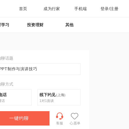
首页
成为行家
手机端
登录/注册
育学习
投资理财
其他
约聊话题
PPT制作与演讲技巧
约聊方式
电话
线下约见
(
上海
)
通话
1对1面谈
一键约聊
客服
心愿单