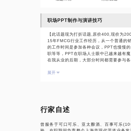
职场PPT制作与演讲技巧
【此话题现为打折话题,原价400,现价为200
15年FMCG行业工作经历，从一个普通
的工作时间是参加各种会议，PPT也慢慢
职等等，PPT在职场人士眼中已越来越有
在我从业的后期，大部分时间都需要参与各
告制作是一项必备的技能，自我也从一个PP
展开
T)汇报与演讲斩获不少殊荣(最佳案例、年
生涯中，凭此获益匪浅，深刻感悟到有时一
然而大部分职场人士并没有系统的学过演示
又力不从心，报告索然无味，完全吸引不了
动画，依然抓不住重点，要被领导反批请你
一看到演示汇报就有抵触情绪，自己做效率
行家自述
路。
如果你有这方面的疑问，可以找我聊聊，相
曾服务于可口可乐、亚太酿酒、百事可乐(1
验。在职期间负责整个上海市现代渠道业务发