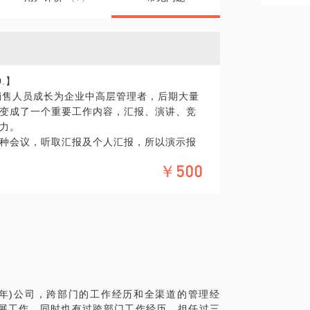
.】
的销售人员成长为企业中高层管理者，后期大量
的变成了一个重要工作内容，汇报、演讲、竞
魔力。
种会议，听取汇报及个人汇报，所以演示报
T小白成长为同事眼中的大神，并凭借(PP
￥500
度优秀、总经理大奖等)。在个人过往的职业
次成功的汇报就是平步青云的梯子。
报告制作与汇报技巧，常常觉得无从下手或
听众的眼球，又或使用了很多模版与花炫的
来是做事的不是来炫PPT的！因此，很多人
低下，请别人做，别人往往又不理解你的思
信我可以给你一个满意的答案。
0年)公司，跨部门的工作经历和全渠道的管理经
展工作，同时也有过跨部门工作经历，担任过三