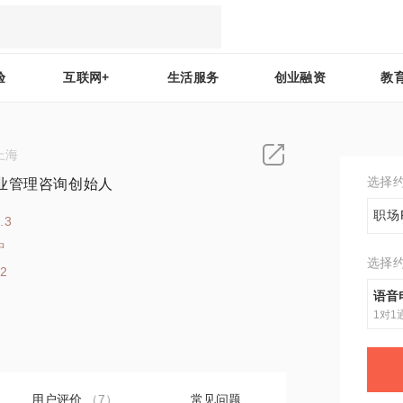
验
互联网+
生活服务
创业融资
教
上海
选择
业管理咨询创始人
职场
.3
中
选择
12
语音
1对1
用户评价
（7）
常见问题