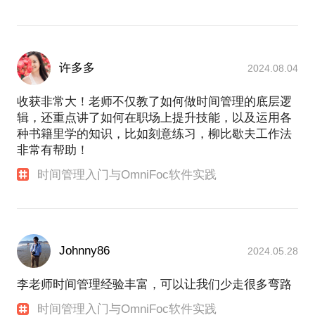
【讲师&分享者】
2012年开始讲授个人管理课程，深受学员好评
许多多
2024.08.04
线下培训：清华大学MBA、腾讯、埃米科技、北化科
技园、第九课等
收获非常大！老师不仅教了如何做时间管理的底层逻
线上培训：网易云、赤兔、职前辈、51CTO、淘宝教
辑，还重点讲了如何在职场上提升技能，以及运用各
育等
种书籍里学的知识，比如刻意练习，柳比歇夫工作法
非常有帮助！
【课程特点】
时间管理入门与OmniFoc软件实践
基于我的职场经验，实战，有效！
理论结合工具，既学习原理，又可快速落地！
可以免费获得2门线上课。
Johnny86
2024.05.28
【网易云课堂发布的课程】
http://study.163.com/provider/400000000169005/index.h
李老师时间管理经验丰富，可以让我们少走很多弯路
share=2&shareId=400000000169005
时间管理入门与OmniFoc软件实践