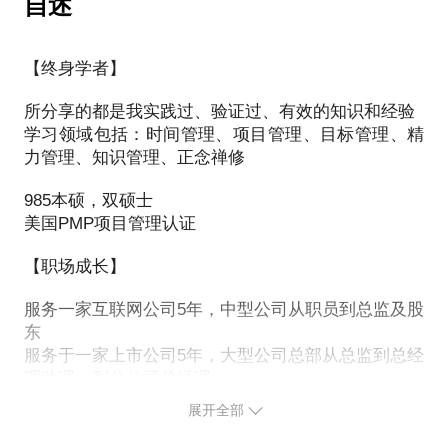
自述
提升。
我在实践GTD方面有8年经验，使用Omnifocus7年。
让你在最短的时间内掌握五大个人管理系统的方法与
Omnifocus为顶级的时间管理软件，本课程将会讲解
我愿意与你分享的内容包括：
【终身学者】
Omnifocus for IOS（iphone、ipad、iwatch）的基础
• 告诉你从哪里，以何种方式开始学习项目管理；
知识，让你懂得如何操作并使用omnifocus。 我在
• 帮你从技术岗位中不断脱离出来，更多的精力去做
所分享的都是我实践过、验证过、有效的知识和经验
这里推荐的并不是Omnifocus软件，而是一种高效生
管理；
学习领域包括：时间管理、项目管理、目标管理、精
活工作方法，帮助你摆脱焦虑，进入到一种新的平衡
• 告诉你向上级汇报和上级沟通的简单易行方法；
力管理、知识管理、正念禅修
状态。
• 如何使用一套模版来快速上手项目管理；
我愿意与你分享的内容包括：
985本硕，双硕士
美国PMP项目管理认证
PS.在选择与我见面前，请把你的问题更具体化。毕
• 如何选择时间管理软件；
竟一小时的谈话只能解决一个小问题。请把你的问题
【职场成长】
• Omnifocus的理论基础；
提前发给我，方便我做更精确的准备，提升见面效
• 如何快速上手Omnifocus；
服务一家互联网公司5年，中型公司从职员到总监及股
• Omnifocus常见问题。
东
服务于一家上市公司5年，大型公司总部从总监到总经
理助理，到分公司总经理
PS.在选择与我见面前，请把你的问题更具体化。毕
目前创办知常学社，致力于提高个人管理、团队管理
展开全部
竟一小时的谈话只能解决一个小问题。请把你的问题
效率
提前发给我，方便我做更精确的准备，提升见面效