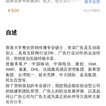
能来自多年积累的广告人，也可能出于小小实习生，
展开全部
再或者源自广告主的好点子……
￥500
14人约聊过
但是，营销策划者的使命不只是让创意诞生，更是要
让这些Good idea的传播和发酵紧扣生意的脉搏，发挥
最大效力。而我以为的效力，是指通过广告创意和传
播策划，去提升品牌、推动销售、并为企业带来更远
自述
的未来。
我们可以聊聊以下话题，交流想法：
香港大学整合营销传播专业硕士，资深广告及互动策
传说中的“少花钱，大影响”如何实现；
划人，具有互联网行业3年、广告行业10年的从业经
要创新玩法，更要简洁执行；
历，营销策划实操经验丰富。
高逼格形象和实实在在的KPI能否好好相处；
曾服务客户：中国移动、中国电信、微软、Intel、
或带着你的品牌任务、创业项目、PPT，帮你一起过
AMD、雀巢、DHL、法国雅高酒店管理集团、新希望
过堂。
集团、台湾统一、延长壳牌、中大国际、金花集团、
希望之前你能简述自己的疑问，或发给我邮箱更多资
民生百货等。
料，我会在见面沟通前仔细阅读，提高我们的交流效
除了营销策划的专业探讨，我想我还能在创业型公司
的组建和团队管理、广告人的职业发展评测、以及如
何让广告公司与广告主成为真正的伙伴等方面和大家