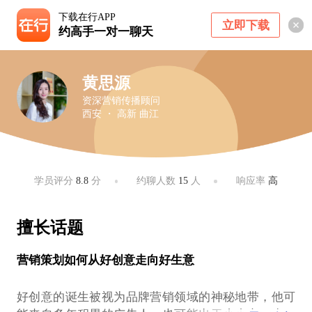
下载在行APP
立即下载
约高手一对一聊天
黄思源
资深营销传播顾问
西安 ・ 高新 曲江
学员评分
8.8
分
约聊人数
15
人
响应率
高
擅长话题
营销策划如何从好创意走向好生意
好创意的诞生被视为品牌营销领域的神秘地带，他可