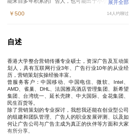
能来自多年积累的广告人，也可能出于小小实习生，
展开全部
再或者源自广告主的好点子……
￥500
14人约聊过
但是，营销策划者的使命不只是让创意诞生，更是要
让这些Good idea的传播和发酵紧扣生意的脉搏，发挥
最大效力。而我以为的效力，是指通过广告创意和传
播策划，去提升品牌、推动销售、并为企业带来更远
自述
的未来。
我们可以聊聊以下话题，交流想法：
香港大学整合营销传播专业硕士，资深广告及互动策
传说中的“少花钱，大影响”如何实现；
划人，具有互联网行业3年、广告行业10年的从业经
要创新玩法，更要简洁执行；
历，营销策划实操经验丰富。
高逼格形象和实实在在的KPI能否好好相处；
曾服务客户：中国移动、中国电信、微软、Intel、
或带着你的品牌任务、创业项目、PPT，帮你一起过
AMD、雀巢、DHL、法国雅高酒店管理集团、新希望
过堂。
集团、台湾统一、延长壳牌、中大国际、金花集团、
希望之前你能简述自己的疑问，或发给我邮箱更多资
民生百货等。
料，我会在见面沟通前仔细阅读，提高我们的交流效
除了营销策划的专业探讨，我想我还能在创业型公司
的组建和团队管理、广告人的职业发展评测、以及如
何让广告公司与广告主成为真正的伙伴等方面和大家