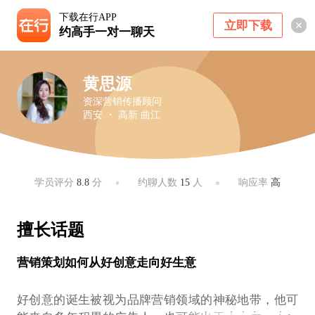
下载在行APP
立即下载
约高手一对一聊天
黄思源
资深营销传播顾问
西安 ・ 高新 曲江
学员评分
8.8
分
约聊人数
15
人
响应率
高
擅长话题
营销策划如何从好创意走向好生意
好创意的诞生被视为品牌营销领域的神秘地带，他可