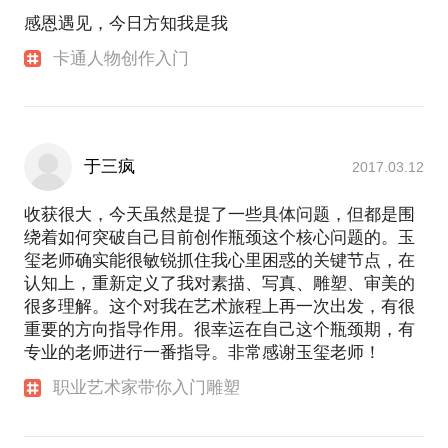
感恩遇见，今日方知我是我
毫无保留分享艺术创作经验、心得、体会；
如果你也有成为艺术家的梦想，说不定我也能指导一
卡通人物创作入门
二，让你的未来少走很多弯路。
用最通俗易懂的方法，引领学员进入艺术世界，体会
创作乐趣。
实实在在教授雕塑技巧、创作方法，学到真本领最关
于三疯
2017.03.12
键。
PS.在选择与我见面前，请简略疏理你的问题，以便
收获很大，今天虽然是提了一些具体问题，但都是围
在1.5小时的沟通中更高效有序，我会在课程开始前先
绕着如何突破自己目前创作瓶颈这个核心问题的。玉
针对你的问题进行解答再进行授课。
玺老师确实能很敏锐抓住我心里困惑的关键节点，在
另外，基于雕塑课程的特殊性，大约需要3节课可以掌
认知上，重新定义了我对素描、写真、雕塑、审美的
握基本的创作技巧并能简单创作雕塑小作品。第1节课
很多理解。这个对我在艺术旅程上再一次出发，有很
可以掌握基本的雕塑创作流程，骨架扎制、造型雕塑
重要的方向指导作用。很幸运在自己这个瓶颈期，有
等；第2节课学习雕塑形体塑造基本知识；第3节课为
专业的老师进行一番指导。非常感谢玉玺老师！
雕塑实践操作指导，请学员知悉。期待与带着艺术梦
职业艺术家带你入门雕塑
想的你相遇！