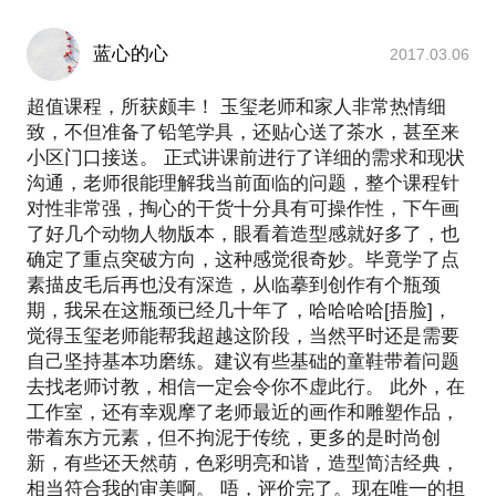
蓝心的心
2017.03.06
超值课程，所获颇丰！ 玉玺老师和家人非常热情细
致，不但准备了铅笔学具，还贴心送了茶水，甚至来
小区门口接送。 正式讲课前进行了详细的需求和现状
沟通，老师很能理解我当前面临的问题，整个课程针
对性非常强，掏心的干货十分具有可操作性，下午画
了好几个动物人物版本，眼看着造型感就好多了，也
确定了重点突破方向，这种感觉很奇妙。毕竟学了点
素描皮毛后再也没有深造，从临摹到创作有个瓶颈
期，我呆在这瓶颈已经几十年了，哈哈哈哈[捂脸]，
觉得玉玺老师能帮我超越这阶段，当然平时还是需要
自己坚持基本功磨练。建议有些基础的童鞋带着问题
去找老师讨教，相信一定会令你不虚此行。 此外，在
工作室，还有幸观摩了老师最近的画作和雕塑作品，
带着东方元素，但不拘泥于传统，更多的是时尚创
新，有些还天然萌，色彩明亮和谐，造型简洁经典，
相当符合我的审美啊。 唔，评价完了。现在唯一的担