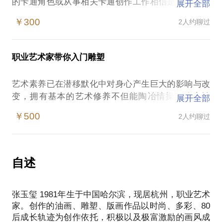
的卡通角色或从事相关卡通创作工作相信是很多年轻
展开全部
人的梦想！ 那么如何快速知道自己的绘画天赋到底有
￥300
2人约聊过
多深？如何近距离贴近艺术家，在纯正的艺术氛围中
提升自身的艺术修养？ 已经有了一些美术基础的你，
又如何在艺术家亲自指导下迅速飞跃提升创作理念、
职业艺术家带你入门雕塑
开拓视野？ 如果你就是那个内心住着“激情澎湃”卡通
梦想的你，来吧，第一时间进入艺术家工作室打开可
艺术素养已在潜移默化中对身心产生巨大的影响与改
能连你都未知的“未来艺术天空”！
变，拥有基本的艺术修养不但能陶冶情操、改变性
展开全部
课程目标：
格、提升生活品质，更是沉静内心了解自我的最佳途
充分了解自身艺术天赋
￥500
2人约聊过
径。
有美术基础学员迅速提升创作技巧，更新创作思路。
卡通绘画课程，我们学会了将内心的形象描绘出来，
引领零基础学员进入艺术世界，能绘画创作简单卡通
今天让我们跟随艺术家的脚步再近一程，把我们绘制
造型。
的卡通形象、Q版人物立体可视的呈现出来，让你的
自述
PS.在选择与我见面前，请简略疏理你的问题，以便
作品从扁平到立体转变，让你的灵感从无到有迸发，
在1.5小时的沟通中更高效有序，我会在课程开始前先
是不是更具挑战。
张玉玺 1981年生于中国哈尔滨，现居杭州，职业艺术
很多人可能认为雕塑离自己的生活很远，需要很专业
家。创作的油画、雕塑、版画作品以时尚、多彩、80
的艺术教学与培训；其实不然，拥有良师陪伴，深入
后成长轨迹为创作依托，积极以及极富激励的画风成
浅出的引领与指导，也许几节课后你就可以做到“信手