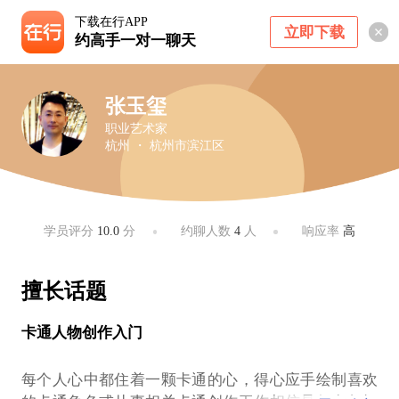
下载在行APP
立即下载
约高手一对一聊天
张玉玺
职业艺术家
杭州 ・ 杭州市滨江区
学员评分
10.0
分
约聊人数
4
人
响应率
高
擅长话题
卡通人物创作入门
每个人心中都住着一颗卡通的心，得心应手绘制喜欢