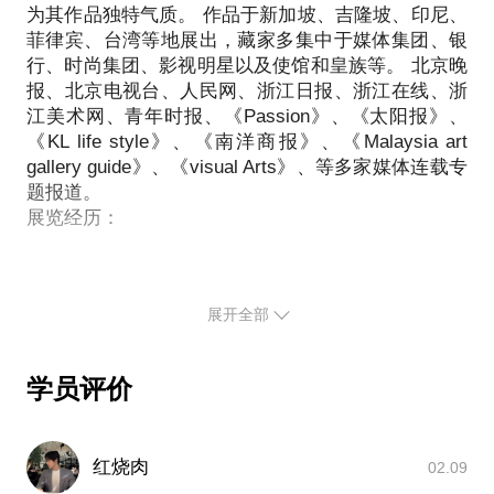
为其作品独特气质。 作品于新加坡、吉隆坡、印尼、
捏来”。
菲律宾、台湾等地展出，藏家多集中于媒体集团、银
目前多数艺术爱好者在学习雕塑创作的课程中，往往
行、时尚集团、影视明星以及使馆和皇族等。 北京晚
会遭遇以下情况：
报、北京电视台、人民网、浙江日报、浙江在线、浙
一般教育培训机构学员多难以发现学员个性特点与基
江美术网、青年时报、《Passion》、《太阳报》、
础起点。
《KL life style》、《南洋商报》、《Malaysia art
学员多，上手机会少，老师指导少，进步提升慢。
gallery guide》、《visual Arts》、等多家媒体连载专
纯艺术家指导、融入艺术氛围的学习机会并不多。
题报道。
艺术教学因材施教，过多的刻板培训并不能真正激发
展览经历：
艺术潜能。
17年的创作生涯让我对艺术产生了融入血液的体会与
了解，我清楚且明白自己是如何对艺术产生兴趣、爱
展开全部
好以及最终踏上职业艺术家之路的旅程。过程中有坎
坷、收获、心得、体会，非常愿意在适当的契机与未
来的艺术人一起分享，刚巧“在行”提供了优质平台，
学员评价
于是毫不犹豫的“安家落户”，只希望我的一点心路历
程可以帮到或者为诸位的未来艺术人生有那么一丁点
启迪与指导，就觉得足够了！
红烧肉
02.09
我愿意与你分享的内容包括：