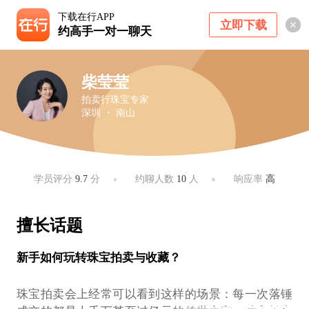
下载在行APP
立即下载
约高手一对一聊天
柴莹莹
拍卖行珠宝专家
深圳 ・ 南山
学员评分
9.7
分
约聊人数
10
人
响应率
高
擅长话题
新手如何玩转珠宝拍卖与收藏？
珠宝拍卖会上经常可以看到这样的场景：每一次落锤