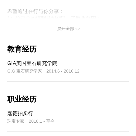
想学习珠宝鉴赏，有什么学习途径&书籍推荐？
希望通过在行与你分享：
1）拍卖会的流程及“内幕”，了解收藏圈；
当然，还包括如何鉴赏彩钻、翡翠、古董珠宝等干货
2）怎么买珠宝更保值、稳赚不亏、甚至能升值？
展开全部
3）对拍卖行业感兴趣，如何才能加入拍卖行工作？
4）买翡翠、珠宝踩了坑，想请专家帮忙看看；
5）高端珠宝如何收藏与鉴赏？提升艺术审美与眼光，
教育经历
养成珠宝“好品味”！
GIA美国宝石研究学院
G.G 宝石研究学家 2014.6 - 2016.12
职业经历
嘉德拍卖行
珠宝专家 2018.1 - 至今