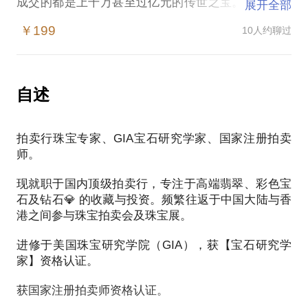
成交的都是上千万甚至过亿元的传世之宝。珠宝拍卖
展开全部
让人感觉只是富豪们的专属游戏，高大上、冰冷、遥
￥199
10人约聊过
不可及。 其实不然。拍卖收藏是一个非常有趣、有看
头、有钱赚的领域。
我是一名珠宝鉴定师、珠宝收藏者，毕业于美国珠宝
自述
研究学院（GIA）宝石研究学院；现任职于国际知名
拍卖行从事珠宝拍卖工作。
拍卖行珠宝专家、GIA宝石研究学家、国家注册拍卖
师。
这次约见，我们可以畅聊珠宝，解答你心中的疑惑。
现就职于国内顶级拍卖行，专注于高端翡翠、彩色宝
拍卖会的流程什么样？我也可以参与吗？
石及钻石💎 的收藏与投资。频繁往返于中国大陆与香
港之间参与珠宝拍卖会及珠宝展。
怎样在拍卖会上“捡到漏”？
进修于美国珠宝研究学院（GIA），获【宝石研究学
我的珠宝藏品也可以送拍参加拍卖会吗？
家】资格认证。
获国家注册拍卖师资格认证。
我买的珠宝踩坑了，专家老师能不能帮我看看？