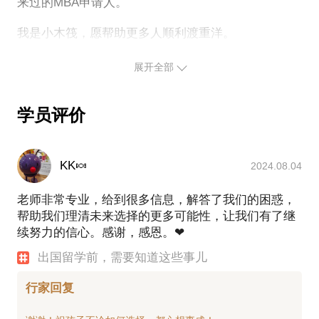
来过的MBA申请人。
业已有十一年行业一线及管理经验，经手案例过千
人。相信在这些方面能为您提供帮助。
我是小木筏，愿帮助更多人顺利渡重洋。
愿意与您分享的内容包括：
展开全部
1. 申请前1-4年准备建议及注意事项；
2. 申请当年DIY与找机构的选择建议；
3. 考研与留学如何选择，是否可以兼顾？
学员评价
4. 高考与留学如何选择，是否可以兼顾？
5. 国内插班生考试与留学规划。
视情况可能包括一定的考试复习方式建议与职业规划
KK🍬
2024.08.04
建议
老师非常专业，给到很多信息，解答了我们的困惑，
帮助我们理清未来选择的更多可能性，让我们有了继
PS.在选择与我见面前，请把您的问题更具体化。毕
续努力的信心。感谢，感恩。❤
竟一次谈话可能只能解决一个小问题。请把您的问题
提前发给我，方便我做更精确的准备，提升见面效
出国留学前，需要知道这些事儿
行家回复