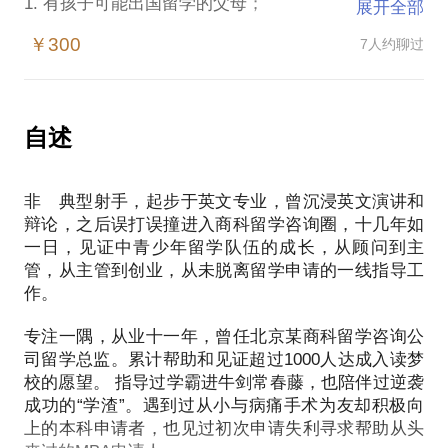
1. 有孩子可能出国留学的父母；
展开全部
2. 自己想出国的学生；
￥300
7人约聊过
3. 工作多年考虑MBA的职场中人；
或许会为这些问题感到困扰：
1. 已经到申请季或者在申请季尾声才突然决定出国，
自述
而之前对此事近似一无所知；
2. 在考研与留学、高考与留学、考插班生与留学的抉
非 典型射手，起步于英文专业，曾沉浸英文演讲和
择中拿不定主意；
辩论，之后误打误撞进入商科留学咨询圈，十几年如
2. 申请这件事心里想着一定要做，却效率低且每年都
一日，见证中青少年留学队伍的成长，从顾问到主
默默错过最佳时间，导致一拖再拖，甚至因为中间出
管，从主管到创业，从未脱离留学申请的一线指导工
现直接的大段空档, 为之后的申请造成明显的障碍
作。
（尤其是MBA申请人）；
3. 在DIY与找机构之间徘徊不定，浪费了不少时间精
专注一隅，从业十一年，曾任北京某商科留学咨询公
力，有时候还效果不佳，甚至起到反作用。
司留学总监。累计帮助和见证超过1000人达成入读梦
校的愿望。 指导过学霸进牛剑常春藤，也陪伴过逆袭
我2009年开始进入留学行业。2011年６月－2016年６
成功的“学渣”。遇到过从小与病痛手术为友却积极向
上的本科申请者，也见过初次申请失利寻求帮助从头
月担任北京某商科留学教育机构留学总监。在留学行