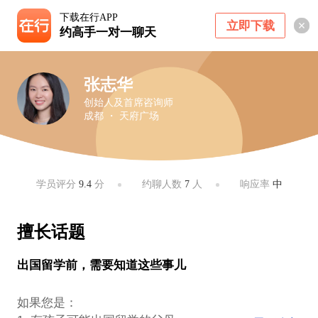
下载在行APP
立即下载
约高手一对一聊天
张志华
创始人及首席咨询师
成都 ・ 天府广场
学员评分
9.4
分
约聊人数
7
人
响应率
中
擅长话题
出国留学前，需要知道这些事儿
如果您是：