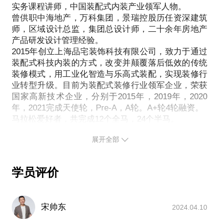
实务课程讲师，中国装配式内装产业领军人物。
的人建议。
曾供职中海地产，万科集团，景瑞控股历任资深建筑
2，通过个人转型创业经历的分享，提供参考意见，经
师，区域设计总监，集团总设计师，二十余年房地产
验分享。
产品研发设计管理经验。
2，结合学员个人特点，给予创业，转型建议，
2015年创立上海品宅装饰科技有限公司，致力于通过
3，房地产行业下行趋势，如果转型或者创业，突破点
装配式科技内装的方式，改变并颠覆落后低效的传统
在哪里？
装修模式，用工业化智造与乐高式装配，实现装修行
PS.在选择与我见面前，请把你的问题更具体化。毕
业转型升级。目前为装配式装修行业领军企业，荣获
竟一小时的谈话只能解决一个小问题。请把你的问题
国家高新技术企业，分别于2015年，2019年，2020
年，2021完成天使轮，Pre-A，A轮。A+轮4轮融资。
提前发给我，方便我做更精确的准备，提升见面效
马拉松爱好者，共完成12个全马，24个半马。
展开全部
学员评价
宋帅东
2024.04.10