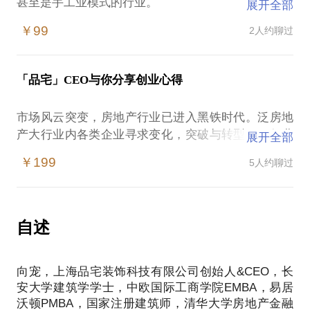
甚至是手工业模式的行业。
展开全部
时代背景的推动下，建筑工业化，双碳趋势下传统的
￥99
2人约聊过
装饰装修行业注定要进行转型升级。
我作为一名注册建筑师，曾供职中海地产，万科集
团。从一名上市公司高管转型成为装配式装修行的的
「品宅」CEO与你分享创业心得
创业者，带领公司成为国家高新技术企业，行业的绝
对领导者，并完成四轮融资。
市场风云突变，房地产行业已进入黑铁时代。泛房地
我想和你分享，我在创业之路上的所见所闻所思，并
产大行业内各类企业寻求变化，突破与转型，。行业
展开全部
结合你的需求给你一些建议。
内的职业经理人在面对行业变化时面临发展，突破与
1，如果你已是装修行业成员，我将分析未来趋势与机
￥199
5人约聊过
挑战。
会，给你发展与转型的建议。
在这样的情况下，期望通过创业，转型形成转身的房
2，如果你是技术背景，我将结合数字化与装修行业结
地产行业上下游内职业经理人。容易遭遇：
合趋势，给你建筑与帮助。
1，房地产行业下行趋势，如果转型，如何选择
自述
3，如果你是别的行业，我将从跨行业视角分析装修行
2，房地产行业是否还有突破
业以及装配式装修与其他行业的结合。
3，创业面临的合作，资源，股权，团队方面的困惑
见面之前需将你的背景与问题提前告诉我，我做好准
向宠，上海品宅装饰科技有限公司创始人&CEO，长
我在十余年房地产设计管理经验，以及7年的创业经历
安大学建筑学学士，中欧国际工商学院EMBA，易居
愿意与你分享的内容包括：
沃顿PMBA，国家注册建筑师，清华大学房地产金融
1，给予行业背景，形式下对学员提供个人转型，突破