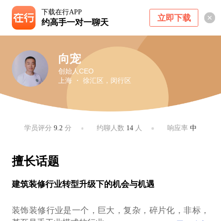
下载在行APP
立即下载
约高手一对一聊天
向宠
创始人CEO
上海 ・ 徐汇区，闵行区
学员评分
9.2
分
约聊人数
14
人
响应率
中
擅长话题
建筑装修行业转型升级下的机会与机遇
装饰装修行业是一个，巨大，复杂，碎片化，非标，