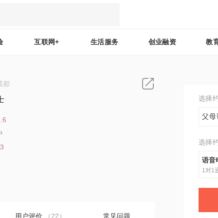
验
互联网+
生活服务
创业融资
教
成都
选择
士
父母
.6
中
选择
23
语音
1对1
用户评价
（22）
常见问题