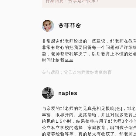
行家回复：分享是种快乐！
🌸菲菲🌸
非常感谢邹老师给出的一些建议，邹老师在教
非常有耐心的把我要问得每一个问题都详详细
题，老师都帮我解决了，以后教育上不懂的还
时间让给我🙏🙏
参与话题：父母该怎样做好家庭教育
naples
与亲爱的邹老师的约见真是相见恨晚[色]，邹
丰富、眼界开阔、思路清晰，并且对很多教育
约见的1.5小时，结果整整占用了邹老师3个
公立私立学校的选择、家庭教育，聊到孩子综
的培养经验等等，真的是太有收获了。邹老师