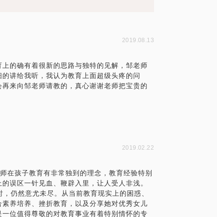
2019.08.13
育上的确有着很新的思路与独特的见解，邹老师
细的讲给我听，我认为教育上面超级头疼的问
会再来向邹老师请教的，真心谢谢老师把宝贵的
2019.02.22
老师在孩子教育有非常独到的理念，教育经验特别
上的误区一针见血、鞭辟入里，让人受人非浅。
小时，仍然意尤未尽。从当前教育现实上的困惑、
合素养培养、挫折教育，以及分享她对优秀女儿
是一位值得尊敬的对教育事业有着特别情怀的专