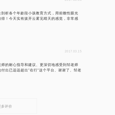
性剖析各个年龄段小孩教育方式，用前瞻性眼光
难得！今天实有拔开云雾见晴天的感觉，非常感
！
2017.03.15
老师的耐心指导和建议、更深切地感受到邹老师
付出已远远超出”在行”这个平台、谢谢了、邹老
更多评价