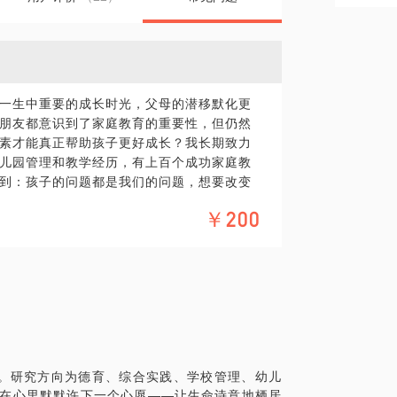
一生中重要的成长时光，父母的潜移默化更
朋友都意识到了家庭教育的重要性，但仍然
素才能真正帮助孩子更好成长？我长期致力
儿园管理和教学经历，有上百个成功家庭教
到：孩子的问题都是我们的问题，想要改变
中，我愿意与你分享一些家庭教育的核心原
￥200
原则：何处理不好和孩子之间的关系？我来教
“放箭”学说：父母要做的不是永远把孩子捧
得更高更远。作为父母，如何放箭？以退为
何守住底线？不能打骂，你该如何与孩子建
该给孩子设置一个高目标严标准吗？你还在
需要改变一些观念。如果你在教育方面有困
。研究方向为德育、综合实践、学校管理、幼儿
和案例很快诊断孩子在不同学段存在的问题
就在心里默默许下一个心愿——让生命诗意地栖居
接待各学段学生家长上百名，家长讲座及分