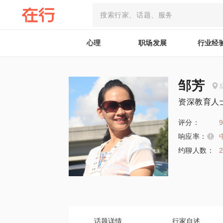
心理
职场发展
行业经
邹芳
资深教育人
评分：
9
响应率：
约聊人数：
话题详情
行家自述