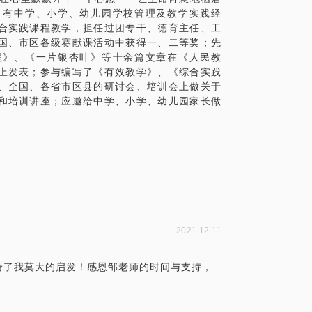
，有中学、小学、幼儿园学校管理及教学实践经
事，从而寻找不同孩子的教育方法和方式。
合实践课程教学，担任过团专干、德育主任、工
国、市区各级赛献课活动中获得一、二等奖；先
？我能帮你
程》、《一片银杏叶》等十余篇文章在《人民教
上发表；参与编写了《有效教学》、《综合实践
、全国、各省市区县的研讨会、培训会上做关于
和培训讲座；应邀给中学、小学、幼儿园家长做
2021.12.11
给了我莫大的启发！感恩邹老师的时间与支持，