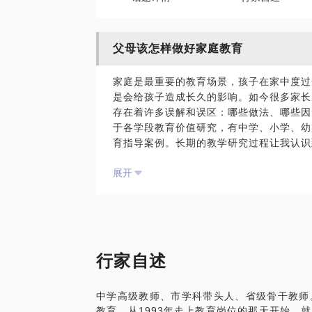
父母该怎样做好家庭教育
家庭是最重要的教育场景，孩子在家中度过
是会给孩子造成长久的影响。如今很多家长
存在着许多误解和误区：哪些做法、哪些因
于各学段教育价值研究，有中学、小学、幼
育指导案例。长期的教学研究过程让我认识
孩子，首先需要改变我们自己，在这个话题
展开
则，帮助你从观念开始开始转变：“老板”
你如何与孩子达成一致，如何更好地沟通；
在手心，而是应该像弓和弦一样，让孩子飞
进的规则建立法：教育过程中，家长应该如
立规则？发展的零起点观：让孩子成长，你
用邻居家的孩子要求自己的孩子吗？或许你
行家自述
惑，欢迎约见！
中学高级教师、市学科带头人、省级骨干教师
能根据家长提供的孩子学习和家庭生活片段
教育。从1993年走上教育岗位的那天开始，
和发展方向，提供有效的解决建议和方法。