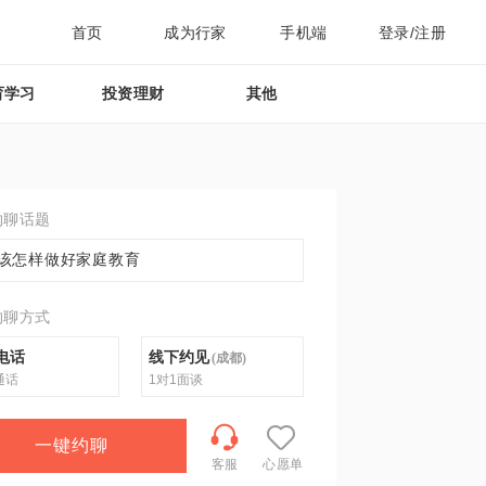
首页
成为行家
手机端
登录/注册
育学习
投资理财
其他
约聊话题
该怎样做好家庭教育
约聊方式
电话
线下约见
(
成都
)
通话
1对1面谈
一键约聊
客服
心愿单