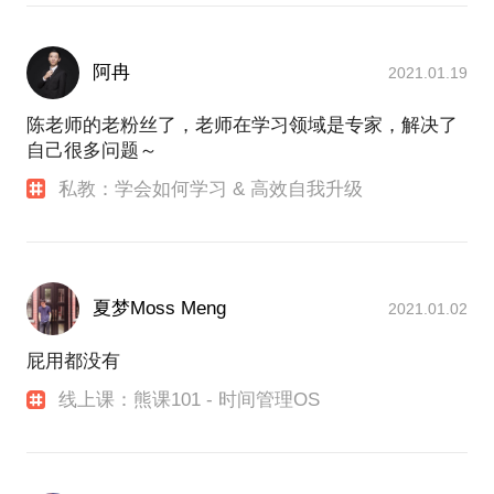
他热爱跑步，有空时喜欢听着音乐读书并胡思乱想。
安塞尔·亚当斯的摄影作品、里尔克的诗、梵高的画
阿冉
2021.01.19
作、黑格尔的美学三卷本、尼采的查拉图斯特拉，一
直鼓舞心灵。家中书房超过3,000册藏书，常翻常新，
陈老师的老粉丝了，老师在学习领域是专家，解决了
因为他知道知识绝对不在于数量和体积，而在于耐心
自己很多问题～
和积累，在于每一天学习进步一点点，就像书是一本
一本买，买来后是一页一页看。他读了十几年圣经，
私教：学会如何学习 & 高效自我升级
而且只读与莎士比亚同时代的KJV钦定本。不知是否
有同好？
他的网名叫Howie_Serious。朋友们都说人如其名，
夏梦Moss Meng
2021.01.02
因为他除了真诚和善之外，另一个特点是不活泼，看
起来「serious」。但他私下里有点搞笑并不无聊。高
屁用都没有
效学习、时间管理和知识管理是他确定的课程主题，
线上课：熊课101 - 时间管理OS