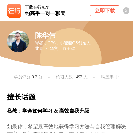
下载在行APP
立即下载
约高手一对一聊天
陈华伟
译者，CPA，小能熊OS创始人
北京 ・ 华贸、百子湾
学员评分
9.2
分
约聊人数
1492
人
响应率
中
擅长话题
私教：学会如何学习 & 高效自我升级
如果你，希望最高效地获得学习方法与自我管理解决