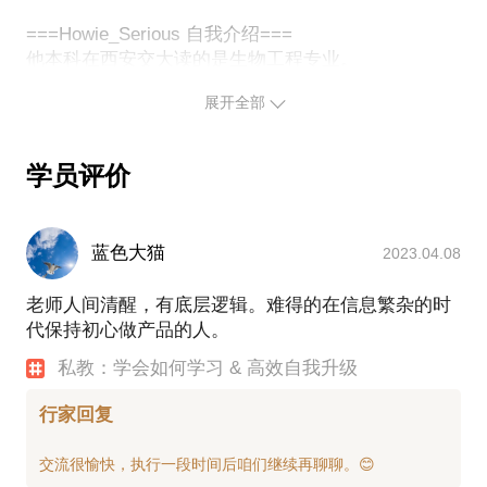
是最可贵的人。严肃的兴趣，需要认真而深入的研
究，而不是浮皮潦草（引自在行编辑@K对我访谈文
===Howie_Serious 自我介绍===
他本科在西安交大读的是生物工程专业。
章）。
展开全部
毕业后却做了财经译者，服务彭博商业周刊和国内两
托尔斯泰的原话是这样的： 「是啊，这可是一个截然
家著名商学院，并成为他们效率最高、翻译质量最好
不同的世界，一个崭新的世界」，聂赫留朵夫瞧着这
的翻译服务商之一。
些筋骨强壮而又干瘦如柴的四肢、粗糙的土布衣服，
学员评价
虽然回报非常可观，但是他发现这个工作无法规模
以及黧黑、疲劳而亲切的脸庞，心里想，同时觉得他
化、失去挑战后已经沦为「体力劳动」，他毅然转投
周围这些人，过着真正的劳动生活，他们有严肃的兴
职业路径应该会更加宽广的财务领域。在完成对外经
趣、欢乐和痛苦，他们才是彻头彻尾的新人。
蓝色大猫
2023.04.08
贸大学的会计研究生学习后，他进入普华永道成为一
名审计师，先后服务了联通、移动、中石油、国药、
老师人间清醒，有底层逻辑。难得的在信息繁杂的时
阳光地产、特斯拉等大小客户，参与项目涉及中国准
代保持初心做产品的人。
则财务报表法定审计及内控测试(大部分项目)、特殊
目的审计(资产收购、并购重组等)、国外准则审计
聊一聊，关于学习和自我提升的一切，如何做一个严
私教：学会如何学习 & 高效自我升级
（US GAAP、IFRS、HKFRS口径）。
行家回复
除了专业上知识和经验的积累，对这些企业的近距离
观察和思考之后，他着迷于如何将企业的制度、流
程、控制点和系统以极简但有效的方式应用到人身