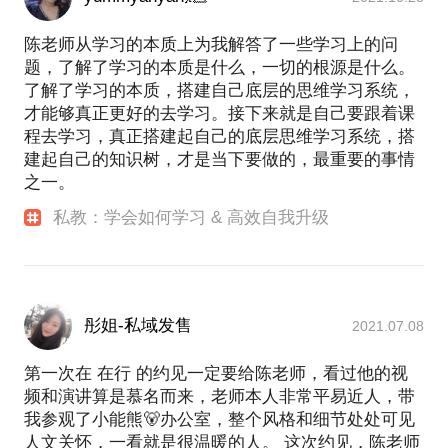
CPA(注册会计师)。同时，他顺便通过了香港
CPA（全球认可的CPA执照）。说到高效，因为他每
陈老师从学习的本质上为我解答了一些学习上的问
门课平均只复习300个番茄，其中经济法更是裸考通
题，了解了学习的本质是什么，一切的根源是什么。
过。一次考6门、持续7小时的注会综合科目考试？请
了解了学习的本质，搭建自己底层的思维学习系统，
了3周学习假，中间一周完成了十几万字的翻译，复习
才能够真正更好的去学习。接下来就是自己要跟着课
2周后也顺利通过。至于全英文、全主观题的香港CPA
程去学习，真正搭建起自己的底层思维学习系统，搭
考试？每次报考两门(最多只能报两门)，一共复习一
建起自己的知识树，才是当下要做的，最重要的事情
周时间，顺利通过了全部4门单科。2016年6月，在创
之一。
业之余，他还是顺利通过了香港CPA的最后一门大综
合考试。这些和他裸考雅思(周六考试，周四打印了两
私教：学会如何学习 & 高效自我升级
份真题看了半天)平均8分(阅读听力8.5分，写作口语7
分)的成绩是否有关？可以见面聊聊看。
或许你对这种「学习狂」嗤之以鼻。相信我，如果他
是「为学习而学习」的人，他对自己也会嗤之以鼻。
彤姐-私域发售
2021.07.08
他厌恶所有僵化、流于形式的教育，热爱的是学习和
知识本身，是为了解决问题而学习。他痛恨死读书，
第一次在 在行 的约见一定要给陈老师，看过他的视
痛恨为了服从某种规则而学习。学习，是自我的探索
频和演讲算是慕名而来，老师本人非常平易近人，带
和发现，是碎片化时代的一种自我修炼，一种「自找
我参观了小能熊🐻办公室，整个风格和细节处处可见
苦吃」的刻意练习。
人文关怀，一看就是很温暖的人。 这次约见，陈老师