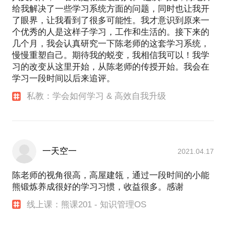
给我解决了一些学习系统方面的问题，同时也让我开
现在，时间和知识都成为碎片、信息总是过载，知识
了眼界，让我看到了很多可能性。我才意识到原来一
的快速迭代让每个人都被迫成为终生学习者。在干扰
个优秀的人是这样子学习，工作和生活的。接下来的
和诱惑没那么多的美好过去，学习不是问题，而现
几个月，我会认真研究一下陈老师的这套学习系统，
在，每个人都面对学习这个难题。所以，他总结了自
慢慢重塑自己。期待我的蜕变，我相信我可以！我学
己的实践和思考，在公众号上专门分享关于「学会学
习的改变从这里开始，从陈老师的传授开始。我会在
习」和「自我管理」方面的内容，希望找到对终生学
学习一段时间以后来追评。
习与自我实现有着「严肃兴趣」的朋友多多交流。
私教：学会如何学习 & 高效自我升级
在他看来，学习这件困难而有意义的事情，可以用简
单而有趣的方式来完成。通过学习成长，我们都要成
为更好的人。
一天空一
无法回避自己对「碎片化时代，终生学习者如何高效
2021.04.17
学习」这个难题的热爱，所以，别无选择只能去做自
己喜欢的事情(如果心中的想法和信念越来越清晰而不
陈老师的视角很高，高屋建瓴，通过一段时间的小能
去实行，该是多么痛苦)，他离开财务领域，创办了
熊锻炼养成很好的学习习惯，收益很多。感谢
「来自学习者服务学习者」的小能熊公司。在他看
线上课：熊课201 - 知识管理OS
来，这是一种命中注定。小能熊公司，要为学习者制
造最好的工具，如同苹果为创造者制造良器。