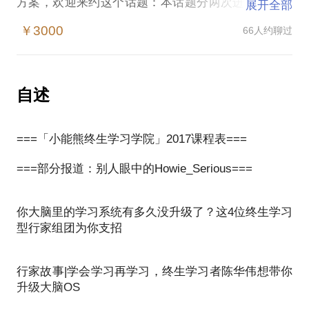
方案，欢迎来约这个话题：本话题分两次进行，半个
展开全部
月内完成；每次包括半天（3小时）的1对1面谈；会
￥3000
66人约聊过
针对个人情况，在小能熊学习方法论的基础上为您定
制行动方案；期间持续跟进，电话和微信回访；小能
熊课程不适合以下人士参与：没有且不愿意寻找自身
的学习动机等靠要，不愿意「主动学习」，希望花钱
自述
让别人来「教」自己不愿意付诸持续行动行动，在行
动上不愿意走出舒适区(口头上的不算)希望立刻见
===「小能熊终生学习学院」2017课程表===
效，见奇效我希望通过这个话题，为你提供见效慢、
但是精巧的、长期有效的系统性解决方案。
===部分报道：别人眼中的Howie_Serious===
我也希望通过这个话题，我们一起回答好这两个问
题：「我们为什么要学习？」「我们应该用什么样的
你大脑里的学习系统有多久没升级了？这4位终生学习
方法来学习？」======课程说明======如果你对学
型行家组团为你支招
习、自我管理有着「严肃的兴趣」，欢迎来找我聊一
聊。「严肃的兴趣」这一概念来自托尔斯泰在《复
行家故事|学会学习再学习，终生学习者陈华伟想带你
活》结尾的一段思考。主人公聂赫留朵夫公爵在自我
升级大脑OS
救赎的道路上发现普通社会中真诚生活的劳动者，才