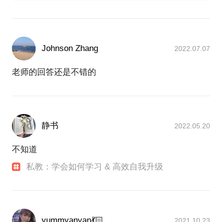
上，将企业的管理学原理和工具应用到人身上，去克
服人性中「太人性」的部分，更高效地实现自我。
3年审计人生，除了和别人一样加班熬夜，他的跑步量
化App nike running还积累了2500公里跑步里程，他的
Johnson Zhang
2022.07.07
时间统计App aTimeLogger 2在手机上运行了三年(也
就是26,280小时)，他还针对具体学习和自我成长项目
老师的回答还是不错的
(CPA、写作、自我管理研究、个人项目)积累了数千
个番茄时间。这些年来，他的Evernote中已经分门别
类整理了4600篇笔记(绝非仅仅收集)，除了财务领域
的知识库之外，其他主要是关于自我管理、高效学习
的材料和思考。当然，里面也有他自2009年来的年度
静书
2022.05.20
计划、年度总结、读书笔记以及业余时间翻译的诗
歌。当然，Evernote作为外脑已有4年，4600篇笔记
不知道
虽然看起来庞大，平均起来每天只有3篇。所以，他用
实践证明Evernote绝非简单的笔记软件，而是最能体
私教：学会如何学习 & 高效自我升级
现「积累」效果的学习、成长系统。
对时间管理、知识管理的高强度学习、思考和践行，
让他高效通过了所谓「天下第一考」，成为一名
yummyanyan💃🏻
2021.10.23