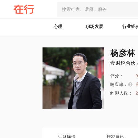
心理
职场发展
行业经
杨彦林
壹财税合伙
评分：
9
响应率：
约聊人数：
话题详情
行家自述