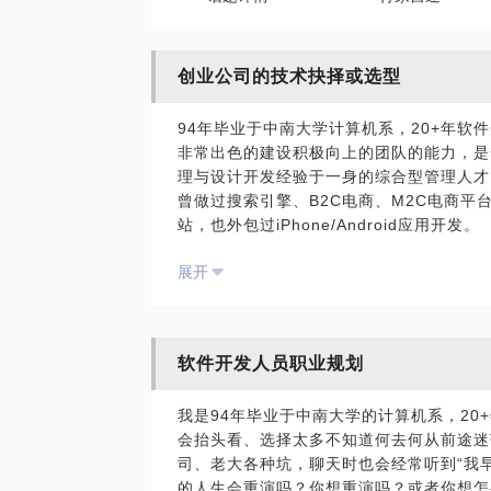
创业公司的技术抉择或选型
94年毕业于中南大学计算机系，20+年软件
非常出色的建设积极向上的团队的能力，是
理与设计开发经验于一身的综合型管理人才
曾做过搜索引擎、B2C电商、M2C电商平
站，也外包过iPhone/Android应用开发。
我愿意与你分享的内容包括：
展开
项目的技术可行性分析
如何计算开发周期和成本？风险在哪里？
技术外包还是自己搭建开发团队？
如何搭建技术靠谱的开发团队？
软件开发人员职业规划
如何选择技术方向？Java？PHP？Pytho
PS.在选择与我见面前，请把你的问题更
我是94年毕业于中南大学的计算机系，20
题。请把你的问题提前发给我，方便我做更
会抬头看、选择太多不知道何去何从前途迷
面。
司、老大各种坑，聊天时也会经常听到“我
的人生会重演吗？你想重演吗？或者你想怎