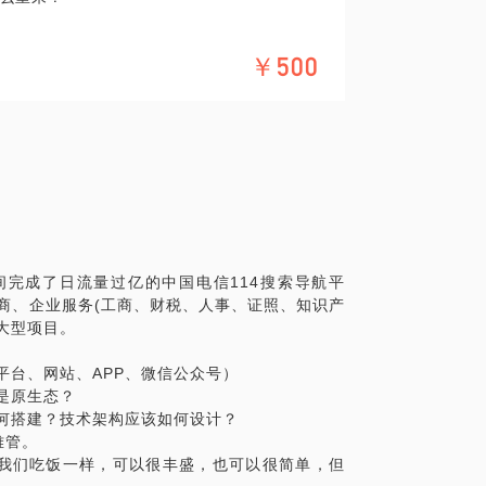
品，运营？Java, PHP, Python？
￥500
低到高的华丽转身？
能力强就够了？
持续提高（能力和待遇）？
到的，都遇到了；该发生的、不该发生的，都
间完成了日流量过亿的中国电信114搜索导航平
电商、企业服务(工商、财税、人事、证照、知识产
具体化。毕竟一小时的谈话只能解决一个小问
大型项目。
精确的准备，提升见面效率。期待与你的见
平台、网站、APP、微信公众号）
是原生态？
何搭建？技术架构应该如何设计？
难管。
是我们吃饭一样，可以很丰盛，也可以很简单，但