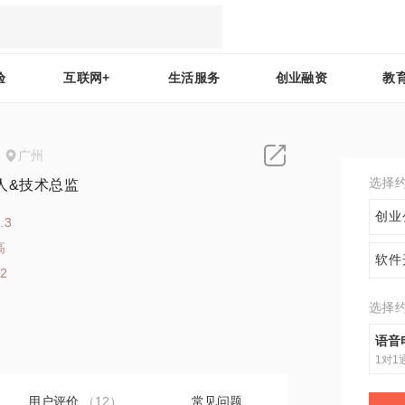
验
互联网+
生活服务
创业融资
教
广州
选择
人&技术总监
创业
.3
高
软件
22
选择
语音
1对1
用户评价
（12）
常见问题