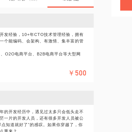
开发经验，10+年CTO技术管理经验，拥有
一个能编码、会架构、有激情、集丰富的管
台、O2O电商平台、B2B电商平台等大型网
￥500
n？抑或其他？
具体化。毕竟一小时的谈话只能解决一个小问
+年的开发经历中，遇见过太多只会低头走不
精确的准备，提升见面效率。期待与你的见
茫一片的开发人员，还有很多开发人员被公
早点知道就好了”的感叹。如果你穿越了，你
么重来？