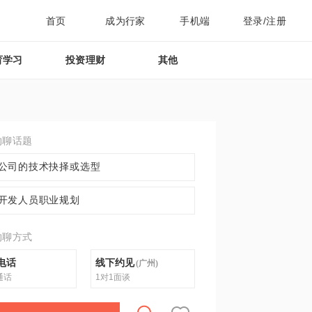
首页
成为行家
手机端
登录/注册
育学习
投资理财
其他
约聊话题
公司的技术抉择或选型
开发人员职业规划
约聊方式
电话
线下约见
(
广州
)
通话
1对1面谈