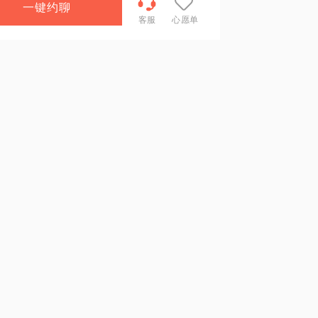
一键约聊
客服
心愿单