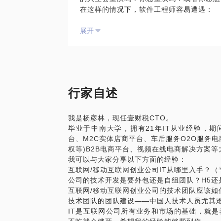
在这样的情况下，软件工程师容易遭遇：
知识太多，到底要学习什么？前端，后端，测试，产
展开
要如何选择？
如果我有了职业或技术方向，该如何实现从
工作中还需要什么样的能力？是不是只要我
接到了几个Offer，要如何选择才能让我
我在20+的开发经验，该遇到的、不该遇
发生了。
行家自述
我愿意与你分享的内容包括：
职业规划建议；
我是杨彦林，现任壹财税CTO。
技能提高建议；
毕业于中南大学，拥有21年IT从业经验，期
面试、从业选择建议。
台、M2C实体店商平台、车后服务O2O服务
PS.在选择与我见面前，请把你的问题更
权等)B2B电商平台、视频在线电商解决方案等
题。请把你的问题提前发给我，方便我做更
我可以与大家分享以下方面的经验：
面。
互联网/移动互联网创业公司IT从哪里入手？（
公司的技术开发是要外包还是自组团队？H5还
互联网/移动互联网创业公司的技术团队应该如
技术团队的团队建设——中国人技术人员尤其
IT是互联网公司所有业务和市场的基础，就