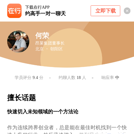
下载在行APP
立即下载
约高手一对一聊天
何荣
昂莱集团董事长
北京 ・ 朝阳区
学员评分
9.4
分
约聊人数
18
人
响应率
中
擅长话题
快速切入未知领域的一个方法论
作为连续跨界创业者，总是能在最佳时机找到一个快