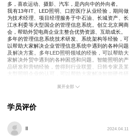
如何开始把自己原有的经验应用到这个新的领域；
多，喜欢运动、摄影、汽车，是内向中的外向者。
主不敢轻易去开展国际业务。
如何做到快速提升，并在这个行业爆发。
我有13年IT、LED照明、口腔医疗从业经验，期间做
我在自2009年开始进入外贸行业，基于电商平台做国
刚进入一个未知领域的时候，可能会不了解遇到的行
为技术经理、项目经理服务于中石油、长城资产、长
际B2B业务；2011年被评为全球百强网商；2011年组
业，将过去的经验简单直接复制到新的行业，抓不到
江水利委等大型国企的管理信息系统。创立北京网商
织北京地区在开展国际B2B业务的中小企业主，成立
会，帮助外贸电商企业主整合优势资源、互助成长。
行业的本质或者核心，然后不断的掉到坑里。
了北京网商会，成为创始会长；作为阿里巴巴特邀嘉
多年的管理信息系统技术研发、系统架构等经验，可
PS：与我见面前，请明确你的问题，毕竟有限的时间
宾，在全国外贸圈分享外贸经验；合作客户来自20多
以帮助大家解决企业管理信息系统中遇到的各种问题
个国家。
及解决方案。多年LED照明领域的经验，可以帮助大
我愿意与你分享的内容包括：
家解决外贸中遇到的各种困惑和问题。智能照明的产
品研发和营销经验，曾得到行业联盟、日韩专家及某
你是否真正需要开拓国际业务。
大型照明企业的认可，可以帮助大家解决智能硬件研
开拓国际业务需要哪些准备，包括人员、资金、平台
发和营销遇到的问题和困惑。
等。
展开全部
创业就是一种修行，创业心态比是否成功更重要。抱
国际贸易中遇到的很多坑，提前告诉您坑在哪，以后
团成长，在一起，走更远。希望我的经验能够帮到
遇到了躲着点。
外贸业务员的选择和管理。
学员评价
PS.在选择与我见面前，请把你的问题更具体化。毕
竟一小时的谈话只能解决一个小问题。请把你的问题
提前发给我，方便我做更精确的准备，提升见面效
ll
2024.04.11