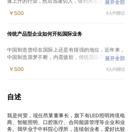
速上升的行业，然后迅速切入，做到风生水起。 创业
展开全部
需要积聚自身能掌控的优势资源，去创造和开拓一个
￥500
9人约聊过
新的事情。如何去选择赛道，去聚集自身的优势，是
很多创业者面临的难题，那么如何在一个未知的领域
快速切入和成长起来呢？
传统产品型企业如何开拓国际业务
我在多年的工作、创业过程中，总结了自己的一套方
法论，从宏观的角度去看跨行创业这件事。如果你对
中国制造曾经在国际上还是有很强的地位，近年来，
这套方法感兴趣，那么我可以在约见中与你具体分析
中国制造噩梦不断，内需疲软，传统国际市场更是惨
展开全部
分析：
淡，新兴国家的机会让很多中国企业蠢蠢欲动。
当你想要进入一个新的行业时，怎样分析自我，才能
￥500
9人约聊过
在这样的情况下，传统产品型企业主、想开拓国外B
对自己的能力有个清晰的认识；
端市场的创业者容易遭遇：
如何了解你想要进入的领域，看自己能在这个领域扮
企业的产品还不错，想开拓国际市场，但不知道如何
演什么角色；
下手。
自述
怎样分析自己的能力与想在这个领域扮演角色的匹配
有些企业主听说开通一个阿里国际站账号，就可以产
度；
生很多国际订单了。
从哪些方面去快速观察你想进入的行业；
我是何荣，现任昂莱董事长，旗下有LED照明跨境电
开拓国际市场准备不足，人员准备不到位，资金预算
怎样在新的行业做一个尝试，对这个行业有更深层次
商、智能照明、口腔医疗、合同能源管理等企业和业
过低。
的理解；
务。我毕业于中科院心理所，连续创业者，爱好比较
环节多、复杂，甚至还面对国外客户的欺诈，让企业