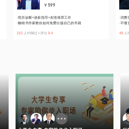
￥599
·
简历诊断+谈薪指导+友情推荐工作
·
消费
·
畅销书作家教你如何免费出版自己的书籍
·
不懂
162
人约聊过
•
评分
9.4
48
人