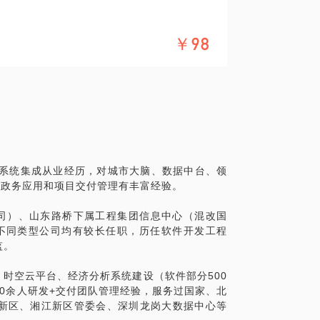
￥98
7+年10余人研发+交付团队管理经验，我可以帮
经理（助理），如何打好基础，拿下第一个项
的诸多困惑，缺乏专业影响力，带不动团队，经
路径？
息系统集成从业经历，对城市大脑、数据中台、领
G政务应用和项目交付管理有丰富经验。
宽！
公司）、山东路桥下属工程集团信息中心（混改国
在不同类型公司均有较长任职，历任软件开发工程
监。
、时空云平台、经济分析系统建设（软件部分500
10余人研发+交付团队管理经验，服务过国家、北
新区、湘江新区管委会、深圳龙岗大数据中心等