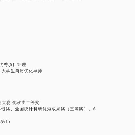
度优秀项目经理
会 大学生简历优化导师
用大赛 优政类二等奖
金奖&银奖、全国统计科研优秀成果奖（三等奖）、A
批第1）