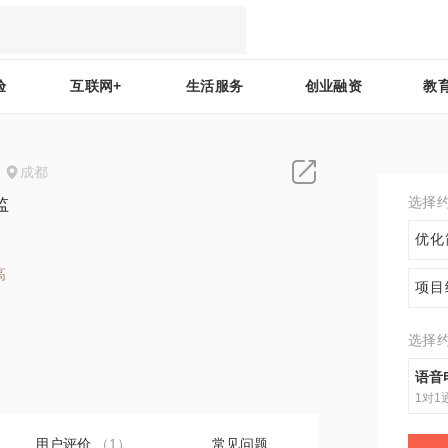
验
互联网+
生活服务
创业融资
教
成都
选择
监
优化
高
项目
2
选择
语音
1对1
用户评价
（1）
常见问题