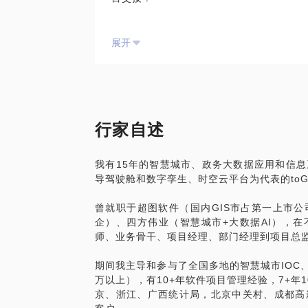
展开
10+年toG/B软件项目交付与管理经验，
到你：
1.项目管理小白从0到1，如何转岗到项目
目交付。
行家自述
2.做项目3年的熟手，在项目管理中遇到
常背锅，如何突破？未来有哪些选择和落地
我有15年的智慧城市、政务大数据应用和信
导驾驶舱和数字孪生、时空云平台为代表的to
一起聊聊，助你职业之路越走越顺，越走越
曾就职于超图软件（国内GIS市占第一上市
企）、四方伟业（智慧城市+大数据AI），
师、业务骨干、项目经理、部门经理到项目总
期间我主导和参与了全国多地的智慧城市IOC
万以上），有10+年软件项目管理经验，7+年
京、浙江、广西统计局，北京中关村、成都高