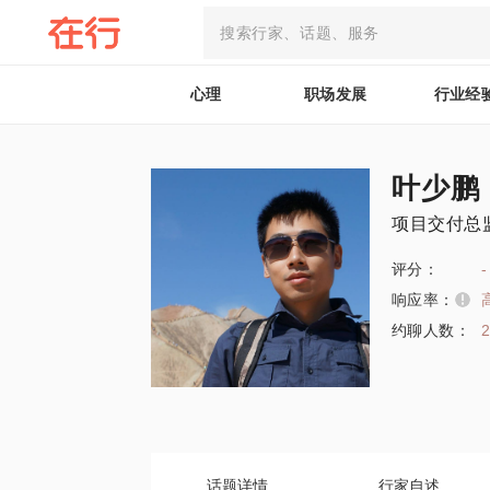
心理
职场发展
行业经
叶少鹏
项目交付总
评分：
-
响应率：
约聊人数：
话题详情
行家自述