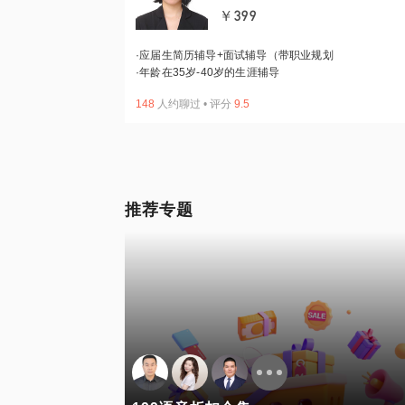
￥399
·
应届生简历辅导+面试辅导（带职业规划
·
年龄在35岁-40岁的生涯辅导
148
人约聊过
•
评分
9.5
推荐专题