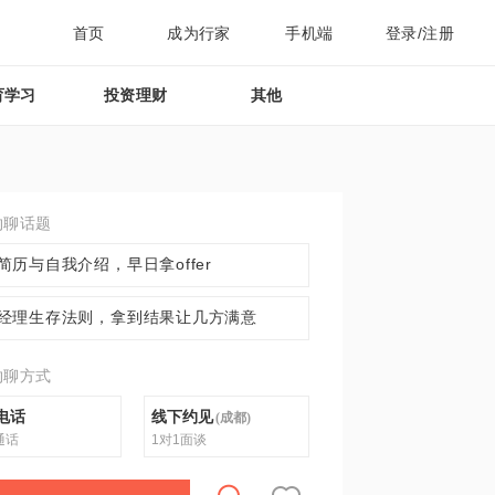
首页
成为行家
手机端
登录/注册
育学习
投资理财
其他
约聊话题
简历与自我介绍，早日拿offer
经理生存法则，拿到结果让几方满意
约聊方式
电话
线下约见
(
成都
)
通话
1对1面谈