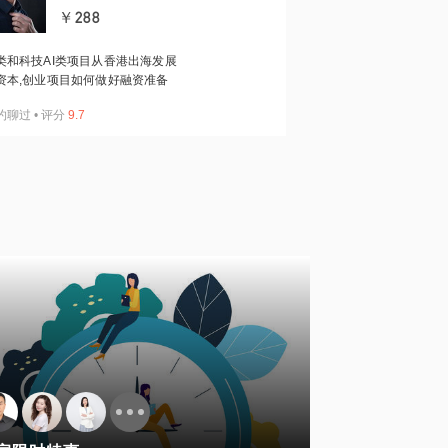
￥288
类和科技AI类项目从香港出海发展
资本,创业项目如何做好融资准备
约聊过
•
评分
9.7