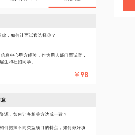
识你，如何让面试官选择你？
国企信息中心甲方经验，作为用人部门面试官，
届生和社招同学。
￥98
知识以及多维度了解企业信用，帮你求职路
一天，助力你尽早了解职场真相。
层逻辑，解读不同企业用人喜好。提高面试
满意
理想公司！
资源，如何让各相关方达成一致？
如何把握不同类型项目的特点，如何做好项