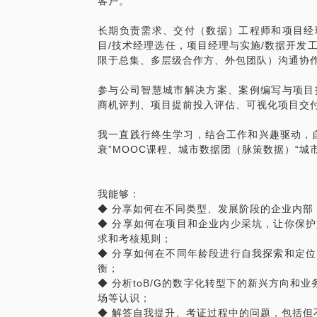
客户。
长期负责需求、交付（数据）工程师和项目经
目/技术经理选任，项目经理与实施/数据开发
限于总集、多层级合作方、外包团队）沟通协
参与公司智慧城市解决方案、案例编写与项目
商机评判、项目提前投入评估、可视化项目交
我一直践行终生学习，结合工作和兴趣驱动，
衰”MOOC课程、城市数据团（脉策数据）“城
我能够：
◆ 分享如何在不同类型、发展阶段的企业内部
◆ 分享如何在项目和企业内少采坑，让你保护
求和考核规则；
◆ 分享如何在不同年龄段进行自我探索和定
衡；
◆ 分析toB/G的数字化转型下的新兴方向和
场等认识；
◆ 解答自我提升、考证过程中的问题，包括但