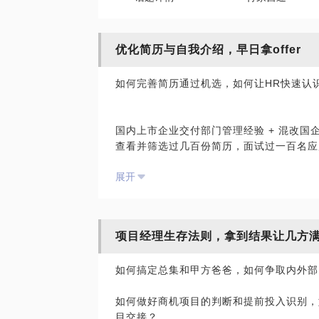
优化简历与自我介绍，早日拿offer
如何完善简历通过机选，如何让HR快速认
国内上市企业交付部门管理经验 + 混改
查看并筛选过几百份简历，面试过一百名应
展开
系统学习过职业生涯规划和《劳动合同法》
上避坑；给你介绍IT不同岗位同学的真实
我将以面试官的角度，和你一起解码面试底
项目经理生存法则，拿到结果让几方
成功概率，助你早日拿到满意Offer，入职
如何搞定总集和甲方爸爸，如何争取内外部
如何做好商机项目的判断和提前投入识别，
目交接？