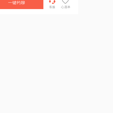
一键约聊
客服
心愿单