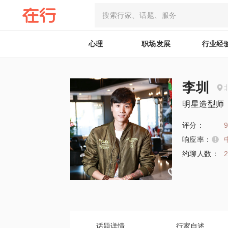
心理
职场发展
行业经
李圳
明星造型师
评分：
9
响应率：
约聊人数：
话题详情
行家自述