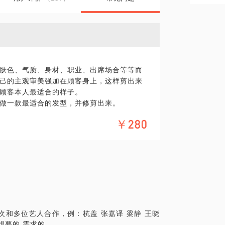
肤色、气质、身材、职业、出席场合等等而
己的主观审美强加在顾客身上，这样剪出来
顾客本人最适合的样子。
做一款最适合的发型，并修剪出来。
事情：
￥280
找我，我能教你怎么自己在家大致做出这个
风机等等（适合爱好DIY的进阶学员）；
何让干燥的头发丝丝顺滑；
一些点拨；
发变得蓬松轻盈。
CME
次和多位艺人合作，例：杭盖 张嘉译 梁静 王晓
理手法 √ 简单造型手法 √
你想要的 需求的