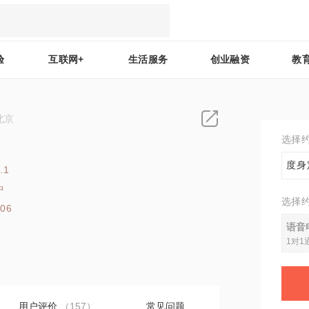
验
互联网+
生活服务
创业融资
教
北京
选择
度身
.1
中
选择
206
语音
1对1
用户评价
（157）
常见问题