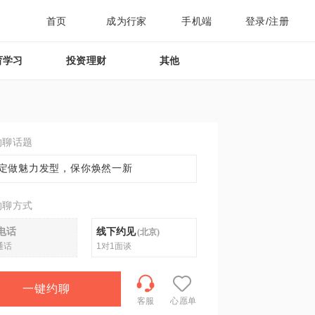
首页
成为行家
手机端
登录/注册
育学习
投资理财
其他
约聊话题
定做魅力发型，保你焕然一新
约聊方式
电话
线下约见
(
北京
)
通话
1对1面谈
一键约聊
客服
心愿单