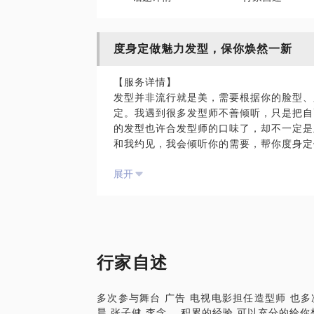
度身定做魅力发型，保你焕然一新
【服务详情】
发型并非流行就是美，需要根据你的脸型、
定。我遇到很多发型师不善倾听，只是把自
的发型也许合发型师的口味了，却不一定是
和我约见，我会倾听你的需要，帮你度身定
其他我愿意在约见过程中和你玩的有意思的
展开
你可以拿着任何一张你喜欢的发型的照片来
造型，可能会需要用到直发板、卷发棒、吹
根据现在的季节教你护发技巧，比如冬天如
发型和妆容、服饰怎么相得益彰，我能给你
发型日常如何打理，比如教你将比较塌的头
[ 地点 ] 远洋光华国际AB座1层01单元至·A
行家自述
[ 时长 ] 约 1 小时
[ 有空 ] 周一到周日 11：00 - 19：00
多次参与舞台 广告 电视电影担任造型师 也多
[ 沟通 ] 洗剪吹 √ 护理头发方法 √ 日常打
晨 张子健 李念 ...积累的经验 可以充分的给
[ 产品 ] 进口洗发水