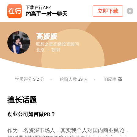
下载在行APP
立即下载
约高手一对一聊天
高媛媛
联想之星高级投资顾问
北京 ・ 朝阳
学员评分
9.2
分
约聊人数
29
人
响应率
高
擅长话题
创业公司如何做PR？
作为一名资深市场人，其实我个人对国内商业舆论，