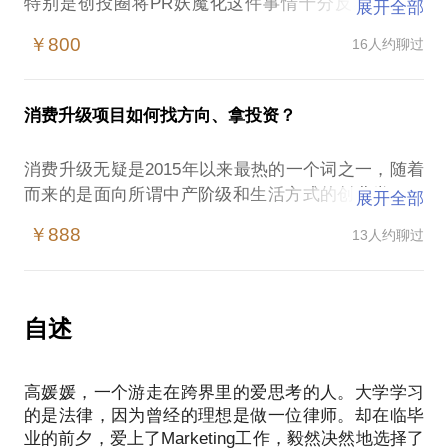
特别是创投圈将PR妖魔化这件事情十分反感。但如
展开全部
今，过度PR甚至是违背基本认知的PR行为，却依然
￥800
16人约聊过
蔚然成风。但在这个信息碎片化、认知冗余和内容为
王的时代，一切有价值的连接，成为这个时代的主
题。PR也随之变成低成本获客的手段和价值放大的利
消费升级项目如何找方向、拿投资？
器，而不在是传统意义上的与公众交流的通道。
因为转行投资后的第一年工作重点在投后管理和投资
消费升级无疑是2015年以来最热的一个词之一，随着
品牌，我将大半工作精力都放在被投企业的市场营销
而来的是面向所谓中产阶级和生活方式的创业类项目
展开全部
和PR服务上，差不多聊了近100个项目，参与了20多
蜂拥而上，不断推陈出新，乱花渐欲迷人眼，大有要
家公司的PR和品牌市场工作，也重点参与打造了4-5
￥888
13人约聊过
把一个个刚刚兴起的市场搞成红海的节奏。
家企业，也算是积累了不少一手的经验。在这个过程
消费升级是大趋势，这是无疑的，但是否每一个细分
中，发现很多创业者特别是CEO对于PR这件事情缺乏
领域都有机会，怎样的切入点和商业模式是可行的，
正确的认知：
以及无法规避的市场规模和成长空间问题，都是值得
自述
是否需要做PR？
细细推敲和商榷的。因为此时看似不同的路径和差异
什么时机、什么阶段做PR？
化未来面临的都会是同一市场、甚至同一用户的竞
究竟该怎么做PR？
高媛媛，一个游走在跨界里的爱思考的人。大学学习
争。基于消费升级的投资经验，非常愿意跟消费升级
PR该如何组织、管理？
的是法律，因为曾经的理想是做一位律师。却在临毕
类创业者聊聊如何避免很多的坑，如何选择一个天花
如何正确看待并利用PR的价值？
业的前夕，爱上了Marketing工作，毅然决然地选择了
板更高一些的市场，以及投资人对于消费升级类项目