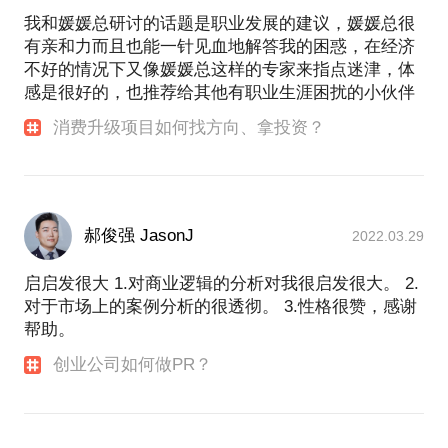
市、知果果、Face++ 、有壹手、作业盒子等等；同
我和媛媛总研讨的话题是职业发展的建议，媛媛总很
时，联想之星的投资知名度也在14-15年快速提升，目
有亲和力而且也能一针见血地解答我的困惑，在经济
前在国内早期投资领域排名前列。15年开始，正式涉
不好的情况下又像媛媛总这样的专家来指点迷津，体
足一线投资，主要关注新生活方式、女性消费和泛娱
感是很好的，也推荐给其他有职业生涯困扰的小伙伴
乐领域的项目，也出手了几个案子。
整体而言，我应该算是投资行业的老人+投资的新
消费升级项目如何找方向、拿投资？
手，经历过创业公司，也塑造过行业品牌。我目前在
做投资，经历虽跨界却不复杂。虽然自己一直在一个
显性且热闹的市场里不停折腾，但本身却是个不太爱
社交的人，更关注小范围间的深度交流，希望在在行
的平台上能够遇到有意思的人，帮助成就有价值的事
郝俊强 JasonJ
2022.03.29
启启发很大 1.对商业逻辑的分析对我很启发很大。 2.
对于市场上的案例分析的很透彻。 3.性格很赞，感谢
帮助。
创业公司如何做PR？