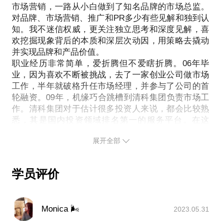
有哪些关键点需要把握？
市场营销，一路从小白做到了知名品牌的市场总监。
如何让PR与公司的战略相结合，真正发挥出四两拨千
对品牌、市场营销、推广和PR多少有些见解和独到认
斤的效果？
知。我不迷信权威，更关注独立思考和深度见解，喜
所以如果你有PR方面的问题，大到PR策略、战略协
欢挖掘现象背后的本质和深层次动因，用策略去撬动
并实现品牌和产品价值。
同，小到新闻稿的选题设计、要点，当然，后者要带
职业经历非常简单，爱折腾但不爱瞎折腾。06年毕
着实际案例来，都欢迎来找我聊聊，希望能给大家些
业，因为喜欢不断被挑战，去了一家创业公司做市场
工作，半年就破格升任市场经理，并参与了公司的首
轮融资。09年，机缘巧合跳槽到清科集团负责市场工
作。清科集团对于估计很多投资人来说，都会比较熟
悉，其是国内投资领域排名第一的服务平台。在这
里，我经历了09-14年投资行业的高速增长和创业热潮
展开全部
的崛起，也近距离深度观察了热潮下的百态与种种鲜
活案例。甚至有朋友戏言，我应该是这个市场上DD质
量最高的一类人。
学员评价
在做了5年冷静的观察者之后，14年初加入联想之
星，切实深入到了投资和创业者的一线。第一年，专
注做投后管理和打造联想之星机构品牌，深度参与和
Monica 🌬
2023.05.31
主导了一批投资项目的市场及PR工作，如乐逗游戏上