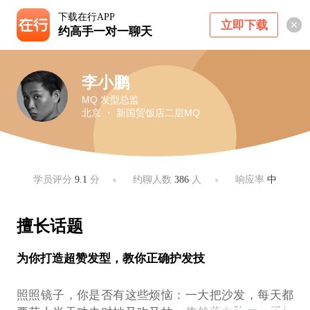
下载在行APP
立即下载
约高手一对一聊天
李小鹏
MQ 发型总监
北京 ・ 新国贸饭店二层MQ
学员评分
9.1
分
约聊人数
386
人
响应率
中
擅长话题
为你打造超赞发型，教你正确护发技
照照镜子，你是否有这些烦恼：一大把沙发，每天都