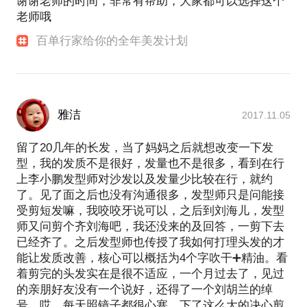
谢谢老师的时间，非常有帮助，大家都可以选择这个
老师哦
百单行家给你的全年美发计划
雅洁
2017.11.05
留了20几年的长发，当了妈妈之后就想改变一下发
型，我的发质不是很好，发量也不是很多，看到在行
上李小鹏发型师对沙发以及发量少比较在行，就约
了。见了面之后也没有沟通很多，发型师只是问能接
受剪短发嘛，我咬咬牙说可以，之后到刘海儿，发型
师又问剪个齐刘海吧，我还没来的及回答，一剪下去
已经齐了。之后发型师也传授了我如何打理头发的才
能让发质改善，核心可以概括为4个字吹干➕精油。看
着剪完的头发实在是很不适应，一个月过去了，见过
的亲朋好友没有一个说好，还得了一个刘胡兰的绰
号，哎，每天照镜子都很心塞。下了这么大的决心剪