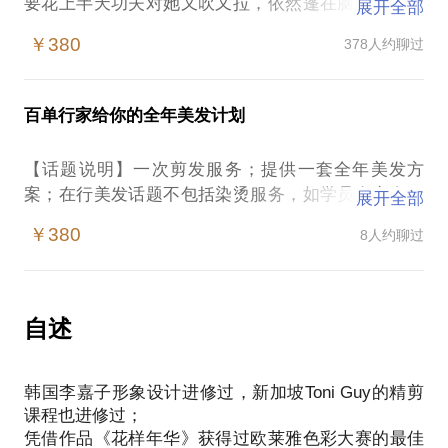
要花上半天功夫对她又吹又拉，依然蓬在脑顶，看起
展开全部
来头大三圈？天生发质细软，恨死那些长发妹有一头
￥380
378人约聊过
飘逸的秀发？脑顶长了与众不同的“旋儿”，怎么换发
型师，也躲不开这一劫？刚刚三十出头，正值青春年
少，却遭遇秃顶危机？明明同龄，却总被人当成姐
百单行家给你的全年美发计划
姐，其实罪魁祸首只是发型没有衬托好你的年
龄？……你灰心地摸着粗糙的发尾，心想：每一位发
【话题说明】一次剪发服务；提供一套全年美发方
型师都让我烫头发，可发质越烫越糟。除了烫烫烫，
案；在行美发话题不包括染烫服务，如学员有意向，
展开全部
还有没有别的办法？当然有！来约见我吧。我会让你
请与行家另行协商。 2017年，你想靠一头秀发成
享受到最极致的发型体验。约见内容包括以下所有：
￥380
8人约聊过
功拿下意中人? 或者焕然一新，从头开始，搞定跳槽
第一，我会充分和你沟通，倾听你的诉求。完美的发
升职加薪？来我这里，给你梳理一个全年的美发计
型需要发型师和你共同协作，你的想法加上发型师的
划。实现你小小的美丽心愿。每一个人的头发在不同
手艺，彼此的审美交融，才能产出符合彼此心意的结
阶段都需要做不同的调整，烫发，染发，护理，剪发
自述
果。既是发型师的引以为豪的作品，也是你每日以此
都有自己的时间节点。一个科学合理的美发计划，会
示人的美丽形象。第二，充分了解你的情况之后，根
在保证头发健康营养的前提下，提升你的气场。他赛
据我的观察以及长期经验，我会根据你的发质、脸
韩国李嘉子形象设计进修过，新加坡Toni Guy的精剪
过穿一身名牌。作为在行首个百单王发型师，为在行
型、皮肤状态、身材、职业身份、工作时间、出席场
课程也进修过；
服务了307个学员之后，开设此高端话题。希望能够
合等，全方位帮你设计出一个最适合你自己的发型。
凭借作品《花样年华》获得过欧莱雅色彩大赛的最佳
满足对自己形象有较高要求的学员们。什么是美发计