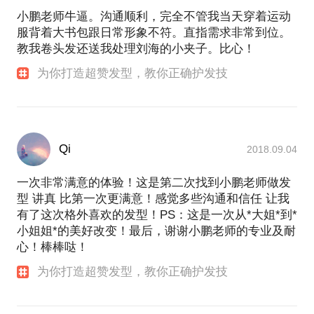
发。
我越来越远了。
小鹏老师牛逼。沟通顺利，完全不管我当天穿着运动
弧度都适合你的面部曲线，以及头型的比例。在我这
服背着大书包跟日常形象不符。直指需求非常到位。
里，烫发不会变老。
教我卷头发还送我处理刘海的小夹子。比心！
从业15年有很多忠实粉丝，更多介绍看我个人界面。
为你打造超赞发型，教你正确护发技
更想说的是，看到很多顾客对自己的形象很迷茫，有
勇气去改变，但最大的问题其实是，如何的持续渐进
从根本上带来变化。
Qi
2018.09.04
一次非常满意的体验！这是第二次找到小鹏老师做发
型 讲真 比第一次更满意！感觉多些沟通和信任 让我
有了这次格外喜欢的发型！PS：这是一次从*大姐*到*
小姐姐*的美好改变！最后，谢谢小鹏老师的专业及耐
心！棒棒哒！
为你打造超赞发型，教你正确护发技