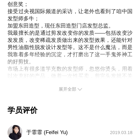
然后凭我的技艺剪出来，实现它。第三，我会教你认
创意奖；
划？春天换季，这时候不急着剪发，应该去做护理，
知自己的发型、发质，让你学会调理头发。好头发不
接受过央视国际频道的采访，让老外也看到了咱中国
给秀发补充蛋白营养后可以尝试做新的颜色。服装有
能只靠发型师的力量，你回到家之后，还需要继续为
发型师多牛；
流行趋势，发色也有自己的流行色。脱下厚重的外
保持一头秀发而努力，千万别让错误的护发程序起到
加盟东田造型，现任东田造型门店发型总监。
套，配上新发色，整个人都轻盈柔美起来。在我精心
我最擅长的是通过剪发改变你的发质——包括改变沙
反作用力。这可谓头发的“可持续发展”：吹头的影响
设计的方案中，会随时观察您头发的健康，质感，包
发发质，改变稀疏发质做出来的发型效果，还能针对
不容小觑，怎样吹干头发才是对头发好？手法上有什
括烫发后的弹性，头发线条的变化。褪色后的护理，
男性油脂性脱发设计发型等。这不是什么魔法，而是
么讲究吗？如何给头发做护理？一次性解决还是花时
如夏天日照后的补色 。剪发后，头发的层次。秋冬寒
我靠着多年经验的沉淀，才打磨出了这一手鬼斧神工
间呵护？用什么护理产品性价比高？如何早起十分钟
冷季节，我会给你带来头发层次的多变，和卷发的灵
的好剪技。
自己动手给头发做简单的造型？来找我，就是给头发
市场上有很多滥竽充数的发型师，忽悠你烫头，用着
动。总之，交给我，您这一年就把心放肚子里好好工
看病的过程，争取通过我们的共同努力，让你的发质
以次充好的产品，做着一次性买卖，剪完头发就不关
作去吧。作为在瑞士公寓店“最老发型师”您来，或不
恢复到它本身最好的状态，让你的发型彻底焕然一
他们的事了。说声拜拜，迈出店门，洗头之后，一觉
来，我都在这里为您打理这三千烦恼丝。PS:染发不
新。特别说明：希望定好约见时间后你能准时到达，
展开全部
醒来，头发还是从想象中回到了现实。
是打翻调色盘，百米以外就看得到一条条粗壮的挑
另外如需改动时间请务必提前告知，我腾出时间也不
你只要知道，我和他们不一样。
染。我设计的挑染，更像是给你的头发化了妆，在风
容易呀，谢谢：）
我的终极目标在于帮助人们打造更好的发型，而我深
吹过的时候，不经意间让发型看起来更有立体层次效
学员评价
深知道这仅靠发型师一己之力是做不到的——我当然
果。在细腻的颜色变化中看到更高级的时尚感。营养
自己的忠实粉丝沙发人群就占一半，帮助太多的顾客
会帮你剪一个好的发型，那是必须的；但更关键的是
油不是抹在头发上蒸了一遍就算护理。是根据个人不
教会你，在走出理发店之后，回到家中，换了新发型
解决苦恼她们很多年的问题。所以新的问题来了，现
同的发质，调整营养补给步骤。有的护理其实是从洗
于霏霏 (Feifei Yu)
2019.03.18
以后的每一天，如何持续、有效、聪明地打理你的头
在好多顾客开始为工作调动和搬家而苦恼了，因为离
发开始的。烫发，不是为了烫发而烫发。而是每一个