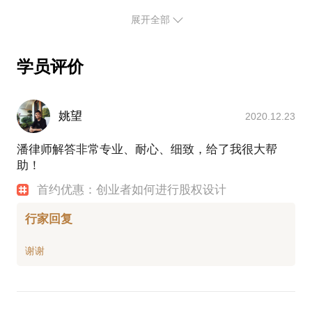
作为您的商业法律合作伙伴，我致力于保护您的权益
品牌授权合作的合法性和稳定性，实现双方共赢的发
并降低法律风险。我深入了解商业运作的复杂性和挑
展开全部
展目标。
战，能够为您提供切实可行的解决方案，并在法律事
🔐 个人信息保护合规咨询服务：专业支持与指导
务中为您提供有力的代理和辩护。我注重与客户的紧
学员评价
密合作，理解您的具体需求，并基于您的商业目标量
立即与我联系，让我们共同制定策略，为您的品牌保
我们提供个人信息保护合规咨询服务，为企业和个人
身定制最佳的法律策略。
量身定制个人信息保护解决方案。从隐私风险评估到
合规政策和流程制定，再到培训和教育，我们将为您
姚望
2020.12.23
提供全方位的专业支持与指导。
潘律师解答非常专业、耐心、细致，给了我很大帮
助！
确保个人信息的安全和合规，我们是您可信赖的合作
伙伴。立即咨询我们，让我们共同建立一个安全可靠
首约优惠：创业者如何进行股权设计
行家回复