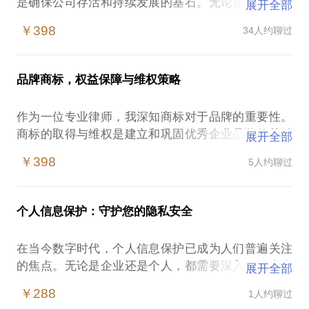
是确保公司存活和持续发展的基石。无论是初创时的
展开全部
公司设立，还是逐渐发展壮大后的人才吸引，甚至是
￥398
34人约聊过
融资过程中的关键决策，都离不开精心设计的股权安
排。
品牌商标，权益保障与维权策略
你是否常常为股权问题困扰不已？在创业思路成型、
企业初具规模时，股权问题总能让创业者感到无比焦
作为一位专业律师，我深知商标对于品牌的重要性。
虑：
商标的取得与维权是建立和巩固优秀企业品牌的关键
展开全部
步骤。商标注册只是品牌打造的起点，接下来的商标
- 在准备合伙创业、招募志同道合的伙伴时，因股权
￥398
5人约聊过
使用、许可和维权才是至关重要的。
分配问题未能达成一致意见，陷入困境；
- 最初平分股权以追求公平，但随着公司发展，合伙
🔍 策略性商标注册：确保经济且有效的权益保护
人的贡献差异逐渐显现，股权分配已经对团队士气造
个人信息保护：守护您的隐私安全
成负面影响，甚至引发内部矛盾，威胁着创业者们的
在商标注册过程中，如何选择适合的品牌名称、注册
梦想；
在当今数字时代，个人信息保护已成为人们普遍关注
类别，既能经济高效，又能有效保护您的权益？我将
- 面临投资人的兴趣，却不知如何选择合适的投资
的焦点。无论是企业还是个人，都需要深入了解个人
展开全部
为您提供专业指导，确保您做出明智的商标注册决
人，确定适当的估值，也无法准确判断出让多少股
信息保护合规的重要性，以及应对个人信息泄露和侵
策，为品牌构建坚实的法律基础。
￥288
1人约聊过
权；
害的方法。