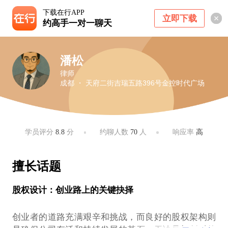
下载在行APP
立即下载
约高手一对一聊天
潘松
律师
成都 ・ 天府二街吉瑞五路396号金控时代广场
学员评分
8.8
分
约聊人数
70
人
响应率
高
擅长话题
股权设计：创业路上的关键抉择
创业者的道路充满艰辛和挑战，而良好的股权架构则