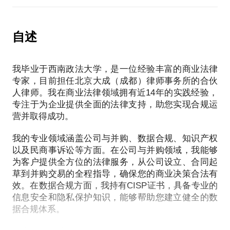
- 渴望激励核心团队，但因为激励对象的选择和方式
🛡️ 商标抢注处理：应对侵权风险
的困扰，长时间未能制定出可行的股权激励方案；
您是否对个人信息的泄露和滥用感到担忧？是否想了
- 投资人对公司项目充满兴趣，却因初始股权架构不
解个人信息保护合规的最佳实践？无需犹豫，我们将
自述
若遭遇商标抢注情况，我将帮助您制定相应的应对策
合理、控制权分散而犹豫不决；
为您提供有针对性的咨询。
略。通过专业调查与分析，采取合适的法律手段，保
- ……
护您的商标权益不受侵害，维护品牌的独特性和市场
我毕业于西南政法大学，是一位经验丰富的商业法律
🔒 隐私安全的重要性：确保您的权益
地位。
如果你正是被上述问题困扰的创业者，请立即与我联
专家，目前担任北京大成（成都）律师事务所的合伙
人律师。我在商业法律领域拥有近14年的实践经验，
系。我将帮助你深入理解「公司」和「股权」之间的
个人信息保护合规是当今企业和个人不可忽视的重要
⚖️ 商标侵权维权：捍卫您的权益
专注于为企业提供全面的法律支持，助您实现合规运
关系，从经济因素和控制因素两个维度出发，为你制
问题。我们将帮助您深入了解《个人信息保护法》等
营并取得成功。
定科学合理、可行可信的股权制度和实施方案。同
法律法规，并指导您制定符合要求的个人信息保护策
当您发现商标侵权行为时，我将为您提供全方位的维
时，通过精心设计的股权安排，我们将构建起公司、
略和内部控制措施。
我的专业领域涵盖公司与并购、数据合规、知识产权
权支持。从收集证据到起草维权函，从协商解决到侵
创始人、员工和投资人之间的良性互动，确保不同阶
以及民商事诉讼等方面。在公司与并购领域，我能够
权诉讼，我将与您合作，以法律手段捍卫您的商标权
段、不同身份的人通过贡献获得应有的价值回报。
🔐 个人信息泄露和侵害的风险：识别与应对
为客户提供全方位的法律服务，从公司设立、合同起
益，维护品牌声誉和市场份额。
草到并购交易的全程指导，确保您的商业决策合法有
让股权设计成为你创业成功的助推器，让我们一起开
效。在数据合规方面，我持有CISP证书，具备专业的
网络攻击、数据泄露、身份盗用等风险威胁着您的个
📜 加盟政策制定：建立可持续发展的合作关系
信息安全和隐私保护知识，能够帮助您建立健全的数
人信息安全。我们将帮助您识别常见的个人信息泄露
据合规体系。
和侵害风险，并提供一系列防护和应对措施，确保您
对于拟发展加盟商，我将为您制定合适的加盟政策。
的隐私得到最佳保护。
从商标许可使用到合同条款的起草，我将帮助您确保