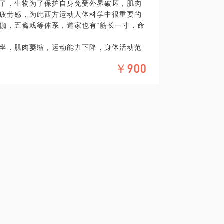
了，生物为了保护自身免受外界破坏，肌肉
课
疲劳感，为此西方运动人体科学中很重要的
月后人数还没有达到5人，自动延续到下期
伽，五禽戏等体系，道家也有“筋长一寸，命
坐，肌肉萎缩，运动能力下降，身体活动范
肉就会痉挛、僵硬。比如长期坐着，人的腰
￥900
肩部位的肌肉就会僵硬；长跑、爬山或者骑
而拉伸运动正好是帮助肌肉减缓、消除痉挛
少肌肉粘度，减少运动时内部能量消耗。同
肉收缩力量。
使收紧的肌肉松弛，并能减少肌肉的压迫，
，加速训练后的恢复，有助于放松身体。大
肌肉延展性
体放松；
松入睡。
，每个人都可以根据自身情况进行拉伸。这堂
部位肌肉拉伸动作全部奉上，让你每天只有