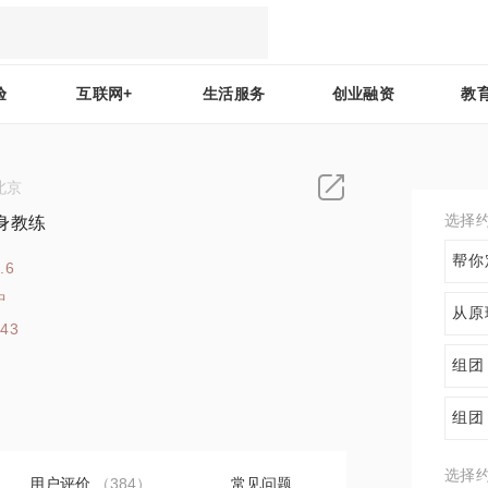
验
互联网+
生活服务
创业融资
教
北京
选择
身教练
帮你
.6
中
从原
443
组团
组团
选择
用户评价
（384）
常见问题