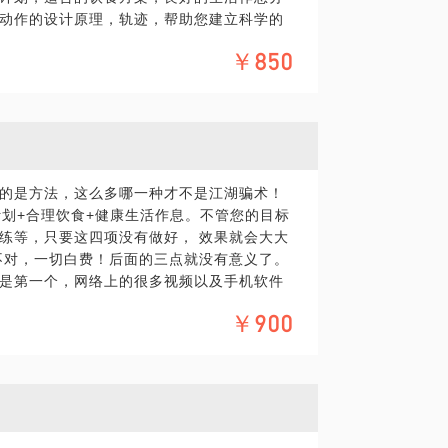
动作的设计原理，轨迹，帮助您建立科学的
￥850
塑身为关键词的信息，加上日常接触到的方
一部复杂的机器，要学会合理使用，无论你的
状态，但是如果你想打破这个状态，恢复到
适反应甚至生病。主要有运动量不适宜，饮
质大量丢失，出现劳累，免疫力下降，睡眠
坚持健身的原因，也有人减减停停恶性循
的是方法，这么多哪一种才不是江湖骗术！
计划+合理饮食+健康生活作息。不管您的目标
教练证书，很多人说，你是不是傻？当然不
练等，只要这四项没有做好， 效果就会大大
着联系，但是我们现在已经是交流而不是教
不对，一切白费！后面的三点就没有意义了。
在他们的不断进步中找到快乐，他们也会分
是第一个，网络上的很多视频以及手机软件
其中能把动作做到位的人少之又少，正确动
授课超过20000小时，期间受体育总局人事司
￥900
不到训练目标，还会受伤。
库制定，负责全国健身教练的培训和考核工
练动作原理，手把手传授，每次课程讲解一
部高级营养师资质,百度知识专家团健身专
帮您扫清误区，最终让每个人，都能成为自己的
艺减肥节目，耗时9年将实践检验出的真知加
至是不可逆转的身体伤害。
说明我能够很好地帮助您达到您所期望的身
，此价格只是一次学习的费用，但包含场地