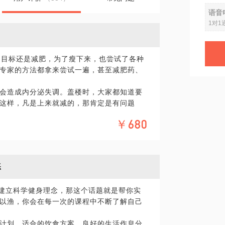
语音
1对1
的目标还是减肥，为了瘦下来，也尝试了各种
专家的方法都拿来尝试一遍，甚至减肥药、
会造成内分泌失调。盖楼时，大家都知道要
这样，凡是上来就减的，那肯定是有问题
及按阶段的科学训练是绝对不可能达到的。
￥680
，却也有相对更有效的方法。我从事健身工
件事，给你一一拆解，还将根据你的个人体质
您排忧解难。
练
你建立科学健身理念，那这个话题就是帮你实
以渔，你会在每一次的课程中不断了解自己
计划，适合的饮食方案，良好的生活作息分