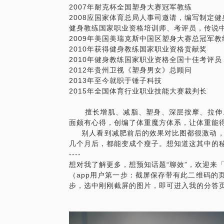
2007年耐克杯全国塑身大赛冠军教练
几分钟时间，就可以轻松面对工作和训练，
2008应国家体育总局人事司邀请，编写制定
注意：
健身教练国家职业资格培训师、考评员，传说
此话题为团课话题；
2009年美国美瑞克斯中国区塑身大赛总冠军教
2010年获得健身教练国家职业资格贡献奖
课程价格： 此价格只是一次学习的费用；
2010年健身教练国家职业资格全国十佳考评员
2012年贵州卫视《塑身男女》总顾问
授课时间：此课程原则上每月第二周的周六
2013年至今就职于锤子科技
2015年全国体育行业职业技能大赛裁判长
授课人数：5人起授，上限8人 ，如果一个
课；
擅长增肌、减脂、塑身、深层按摩、拉伸、
面颇有心得，创编了体重魔方体系，让体重能
授课地点： 北京大学。
别人看到减肥前后的效果对比图都很激动，
几个月后，都能变成个瘦子。想知道这其中的
【在行郑重提示】：此话题内容仅为该行家
----
想对我了解更多，想预知话题“聊效”，欢迎来
点，仅供学员参考所用。如您或您的家人有
（app用户第一步：截屏保存带有此二维码的
诊。本话题内容及行家观点不代表平台观点
步，选中刚刚截屏的图片，即可进入我的分答