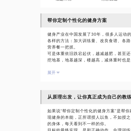
帮你定制个性化的健身方案
健身产业在中国发展了30年，很多人运动
各样的方法：加大训练量、改良食谱、各路
营养餐一把抓。
可是体重依旧跌宕起伏，越减越肥，甚至还
挖地基，地基越深，楼越高，减体重时也是
的，一个好的身材，没有6-8套食谱，以
展开
无论是减肥还是健身都是个慢活儿，虽然慢
作15年，创编了体重魔方体系，把健身这
和特征提供定制化的科学健身方案。
欢迎带着你的健身困惑来找我，我很乐意帮
从原理出发，让你真正成为自己的教
如果说“帮你定制个性化的健身方案”是帮
现健身的本能，正所谓授人以鱼，不如授之
的身体，每天看到不一样的你。
目标的最终实现，是和正确动作，合理训练