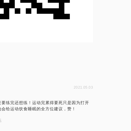
2021.05.03
是要练完还想练！运动完累得要死只是因为打开
他会给运动饮食睡眠的全方位建议，赞！
练