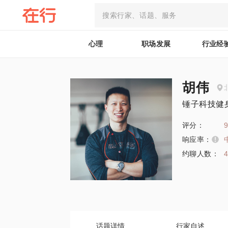
心理
职场发展
行业经
胡伟
锤子科技健
评分：
9
响应率：
约聊人数：
话题详情
行家自述