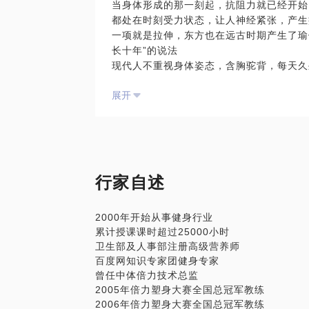
当身体形成的那一刻起，抗阻力就已经开始
授课时间：课程原则上每月第一周的周六授
都处在时刻受力状态，让人神经紧张，产生
授课人数：5人起授，上限8人 ，如果一个
一项就是拉伸，东方也在远古时期产生了瑜
授课地点：国贸某健身会所
长十年”的说法
现代人不重视身体姿态，含胸驼背，每天久
围受限，人在长期做一种动作后，所用的肌
展开
背部肌就会僵硬；保持一种姿势看电脑，颈
车后，腿部和腰部的肌肉就会痉挛、僵硬。
和僵硬的最好方法。合理的进行拉伸可以减
时，弹性增加有可以提高肌肉收缩速度和肌
疲劳后拉伸能保护韧带、降低肌肉的紧张，
放松肌肉，促进血液进入肌肉中，排出乳酸
行家自述
量运动后的拉伸，可以减缓肌肉酸痛，提高
规律的拉伸运动可以：
2000年开始从事健身行业
缓解肌肉紧张与疲劳，促进血液循环，使身
累计授课课时超过25000小时
提高身体的协调与稳定性；
卫生部及人事部注册高级营养师
能增大身体的运动范围， 防止肌肉拉伤；
百度网知识专家团健身专家
能让你的肌肉更加紧致，线条越来越清晰；
曾任中体倍力技术总监
能让你心情舒畅，减少压力，放松神经，轻
2005年倍力塑身大赛全国总冠军教练
拉伸不受年龄，性别限制， 不论身体好坏
2006年倍力塑身大赛全国总冠军教练
团课中，我会根据解剖学原理，把全身各个