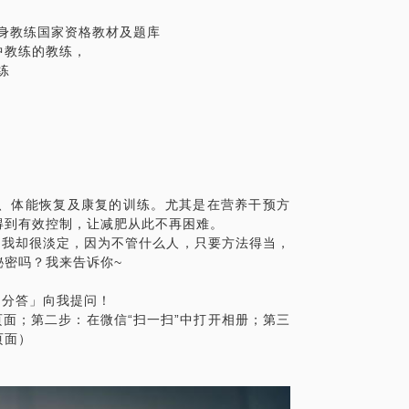
每天都是一个全新的你。
健身教练国家资格教材及题库
中教练的教练，
练
授课；
月后人数还没有达到5人，自动延续到下期开
体能恢复及康复的训练。尤其是在营养干预方
得到有效控制，让减肥从此不再困难。
我却很淡定，因为不管什么人，只要方法得当，
秘密吗？我来告诉你~
在医疗健康领域的的个人经验、意见或观
「分答」向我提问！
诊疗需求，在行请您前往正规医院进行就
页面；第二步：在微信“扫一扫”中打开相册；第三
，平台对话题内容不予担保，烦请知悉。
页面）