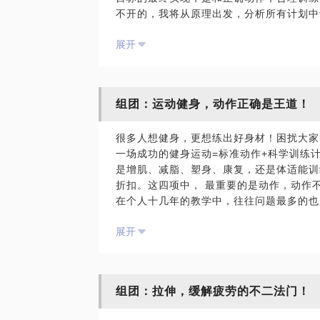
不开的，我将从原理出发，分析所有计划中
健身体系，让您真正成为自己的教练。
展开
网络上有几千万条关于健身，减肥，增肌，
法，有90%的人走入了各种误区。身体是
体重是胖是瘦，身体都会认为现在的是平衡
真正的平衡，方法不对时，身体都会出现不
组团：运动健身，动作正确是王道！
食过少，营养素比例不合理，造成体内电解
质量下降，发脾气等等。这也是很多人无法
很多人想健身，更想练出好身材！困扰大家
环。
一场成功的健身运动=标准动作+科学训练
以前教过的所有会员中，我都鼓励大家去考
是增肌、减脂、塑身、康复，还是体适能训
是，从教的第一个会员到现在我们依然保持
折扣。这四项中， 最重要的是动作，动作
学了，他们的水平很多都超过了教练，你会
在个人十几年的教学中，往往问题最多的也
享健身带来的快乐，感染到周边的人。
中的训练动作常常是诲人不倦、误人子弟！
我从2000年开始从事健身教练工作，累计
展开
作会让你事半功倍，错误的训练动作不光达
邀请参与健身教练国家职业资格，教材及题
此课程结合解剖学及生物力学，详细讲解训
作，成为了教练的教练；2004年获得卫生
套训练全身的动作，通过3-4次的学习，
家，多届塑身大赛冠军教练，指导过各种综
教练，避免盲目的训练导致的效果反弹，甚
以总结，创编了体重魔方体系。以上这些都
组团：拉伸，缓解疲劳的不二法门！
课程价格：课程为初中高级，每月轮流进行
材标准，健康地完成华丽变身。
费
此话题接满5单可能会涨价到1000元。