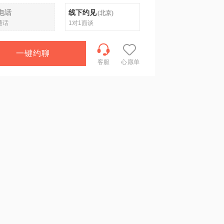
电话
线下约见
(
北京
)
通话
1对1面谈
一键约聊
客服
心愿单