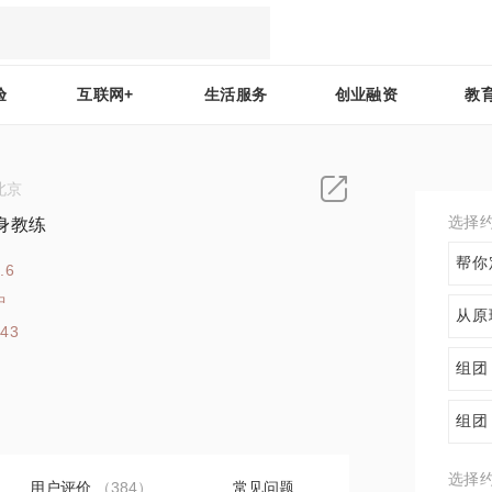
验
互联网+
生活服务
创业融资
教
北京
选择
身教练
帮你
.6
中
从原
443
组团
组团
选择
用户评价
（384）
常见问题