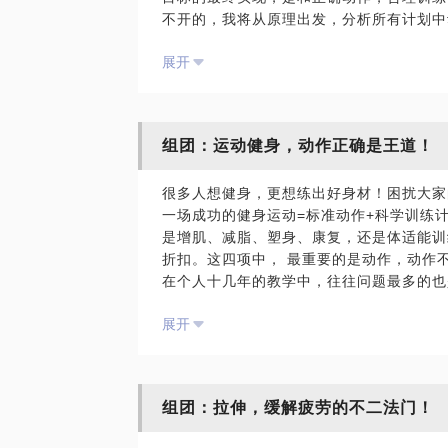
不开的，我将从原理出发，分析所有计划中
健身体系，让您真正成为自己的教练。
展开
网络上有几千万条关于健身，减肥，增肌，
法，有90%的人走入了各种误区。身体是
体重是胖是瘦，身体都会认为现在的是平衡
真正的平衡，方法不对时，身体都会出现不
组团：运动健身，动作正确是王道！
食过少，营养素比例不合理，造成体内电解
质量下降，发脾气等等。这也是很多人无法
很多人想健身，更想练出好身材！困扰大家
环。
一场成功的健身运动=标准动作+科学训练
以前教过的所有会员中，我都鼓励大家去考
是增肌、减脂、塑身、康复，还是体适能训
是，从教的第一个会员到现在我们依然保持
折扣。这四项中， 最重要的是动作，动作
学了，他们的水平很多都超过了教练，你会
在个人十几年的教学中，往往问题最多的也
享健身带来的快乐，感染到周边的人。
中的训练动作常常是诲人不倦、误人子弟！
我从2000年开始从事健身教练工作，累计
展开
作会让你事半功倍，错误的训练动作不光达
邀请参与健身教练国家职业资格，教材及题
此课程结合解剖学及生物力学，详细讲解训
作，成为了教练的教练；2004年获得卫生
套训练全身的动作，通过3-4次的学习，
家，多届塑身大赛冠军教练，指导过各种综
教练，避免盲目的训练导致的效果反弹，甚
以总结，创编了体重魔方体系。以上这些都
组团：拉伸，缓解疲劳的不二法门！
课程价格：课程为初中高级，每月轮流进行
材标准，健康地完成华丽变身。
费
此话题接满5单可能会涨价到1000元。