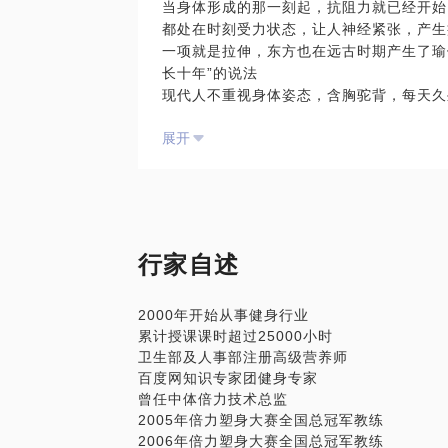
当身体形成的那一刻起，抗阻力就已经开始
授课时间：课程原则上每月第一周的周六授
都处在时刻受力状态，让人神经紧张，产生
授课人数：5人起授，上限8人 ，如果一个
一项就是拉伸，东方也在远古时期产生了瑜
授课地点：国贸某健身会所
长十年”的说法
现代人不重视身体姿态，含胸驼背，每天久
围受限，人在长期做一种动作后，所用的肌
展开
背部肌就会僵硬；保持一种姿势看电脑，颈
车后，腿部和腰部的肌肉就会痉挛、僵硬。
和僵硬的最好方法。合理的进行拉伸可以减
时，弹性增加有可以提高肌肉收缩速度和肌
疲劳后拉伸能保护韧带、降低肌肉的紧张，
放松肌肉，促进血液进入肌肉中，排出乳酸
行家自述
量运动后的拉伸，可以减缓肌肉酸痛，提高
规律的拉伸运动可以：
2000年开始从事健身行业
缓解肌肉紧张与疲劳，促进血液循环，使身
累计授课课时超过25000小时
提高身体的协调与稳定性；
卫生部及人事部注册高级营养师
能增大身体的运动范围， 防止肌肉拉伤；
百度网知识专家团健身专家
能让你的肌肉更加紧致，线条越来越清晰；
曾任中体倍力技术总监
能让你心情舒畅，减少压力，放松神经，轻
2005年倍力塑身大赛全国总冠军教练
拉伸不受年龄，性别限制， 不论身体好坏
2006年倍力塑身大赛全国总冠军教练
团课中，我会根据解剖学原理，把全身各个