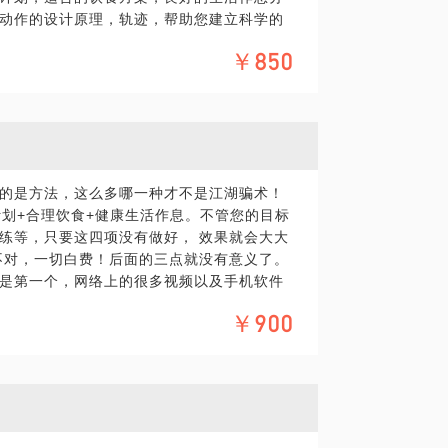
动作的设计原理，轨迹，帮助您建立科学的
￥850
塑身为关键词的信息，加上日常接触到的方
一部复杂的机器，要学会合理使用，无论你的
状态，但是如果你想打破这个状态，恢复到
适反应甚至生病。主要有运动量不适宜，饮
质大量丢失，出现劳累，免疫力下降，睡眠
坚持健身的原因，也有人减减停停恶性循
的是方法，这么多哪一种才不是江湖骗术！
计划+合理饮食+健康生活作息。不管您的目标
教练证书，很多人说，你是不是傻？当然不
练等，只要这四项没有做好， 效果就会大大
着联系，但是我们现在已经是交流而不是教
不对，一切白费！后面的三点就没有意义了。
在他们的不断进步中找到快乐，他们也会分
是第一个，网络上的很多视频以及手机软件
其中能把动作做到位的人少之又少，正确动
授课超过20000小时，期间受体育总局人事司
￥900
不到训练目标，还会受伤。
库制定，负责全国健身教练的培训和考核工
练动作原理，手把手传授，每次课程讲解一
部高级营养师资质,百度知识专家团健身专
帮您扫清误区，最终让每个人，都能成为自己的
艺减肥节目，耗时9年将实践检验出的真知加
至是不可逆转的身体伤害。
说明我能够很好地帮助您达到您所期望的身
，此价格只是一次学习的费用，但包含场地