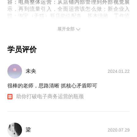
容：电商整体运营：从店铺内部管理到外部视觉展
示，再到流量引入，全面运营该怎么做；新企业入
驻：淘宝（天猫）新店岗位配备、基本设施、工作流
程、员工绩效等相关内容；产品链打造：从自有产品
展开全部
到市场产品的对比，从选品到造品（无产品把控能力
的建议不咨询该内容）； 视觉品牌化：店铺整体视
觉、视觉营销、视觉品牌化，标准化VICI；活动规
学员评价
划：店铺如何自建活动，如何制定全年营销计划，如
何做好双11等类似大促（电商基础操作请勿咨询）。
如果你（或你的运营）认为做淘宝（天猫）第一步刷
未央
2024.01.22
信用，第二步砸钱推广，第三步报活动，那么你该和
很棒的老师，思路清晰 抓核心矛盾即可
助你打破电子商务运营的瓶颈
梁
2020.07.29