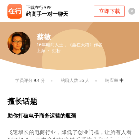
下载在行APP
立即下载
约高手一对一聊天
蔡敏
16年电商人士，《赢在天猫》作者
上海 ・ 虹桥
学员评分
9.4
分
约聊人数
26
人
响应率
中
擅长话题
助你打破电子商务运营的瓶颈
飞速增长的电商行业，降低了创业门槛，让所有人看