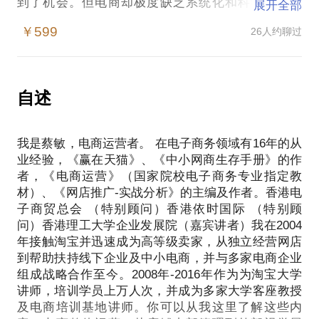
到了机会。但电商却极度缺乏系统化和科学化的管
展开全部
理，各类旁门左道层出不穷，迷乱了创业者的双眼，
￥599
26人约聊过
让电商创业者分不清真正该做的是什么？ 各位电商人
可能需要静下心来考虑考虑这些问题：电商三板斧
（刷单、推广、报活动）真的有效吗？亏本促销没人
要，低价优势真的带给你优势了吗？你以为你缺流
自述
量，其实你缺的是肚量，你真的看清自己了吗？我在
电商领域从业10多年，愿意与你分享大多数电商（淘
我是蔡敏，电商运营者。 在电子商务领域有16年的从
宝、天猫）的实操经验，除了以下内容：基础操作不
业经验，《赢在天猫》、《中小网商生存手册》的作
教，这些内容在网上一找一堆，您也别费这个钱啦；
者，《电商运营》（国家院校电子商务专业指定教
无实权不教，如果你在公司没有话语权，那么我教了
材）、《网店推广-实战分析》的主编及作者。香港电
也白教；无产品把控权不教，说到底电商只是手段，
子商贸总会 （特别顾问）香港依时国际 （特别顾
产品才是本质。PS：与我见面前，请把你的问题具体
问）香港理工大学企业发展院（嘉宾讲者）我在2004
化，这样我的建议才有针对性。也可以把你的问题提
年接触淘宝并迅速成为高等级卖家，从独立经营网店
前发给我，方便我做更精确的准备。
到帮助扶持线下企业及中小电商，并与多家电商企业
组成战略合作至今。2008年-2016年作为为淘宝大学
如果你被刷单、推广、报活动坑到了，那么你该和我
讲师，培训学员上万人次，并成为多家大学客座教授
谈谈！
及电商培训基地讲师。你可以从我这里了解这些内