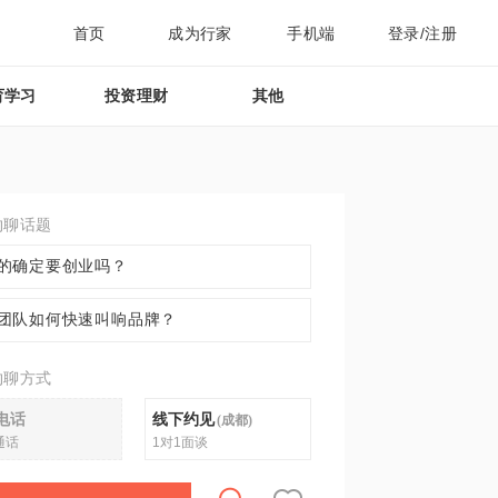
首页
成为行家
手机端
登录/注册
育学习
投资理财
其他
约聊话题
的确定要创业吗？
团队如何快速叫响品牌？
约聊方式
电话
线下约见
(
成都
)
通话
1对1面谈