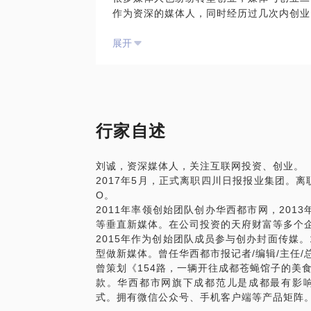
作为资深的媒体人，同时经历过几次内创业
华西都市网2011年上线，2013年9月开
展开
项目运营中，我策划了《154路，一辆开
南首届单身露营节》等热门事件。成功推出
都范儿是目前成都最火的移动媒体平台。成
成都范儿客户端专注美食和城市生活。
独乐乐不如众乐乐，我愿意帮助创业者成长
如何快速叫响品牌？
行家自述
如何打通媒体渠道；
如何维持与媒体的有效关系；
刘诚，资深媒体人，关注互联网投资、创业。
创业团队在什么时候更需要媒体的力量？
2017年5月，正式离职四川日报报业集团。
在链接媒体后，如何借助媒体的力量扩大影
O。
2011年率领创始团队创办华西都市网，201
等垂直新媒体。在公司投资的天府财富等多个
2015年作为创始团队成员参与创办封面传媒
型做新媒体。曾任华西都市报记者/编辑/主任/
曾策划《154路，一辆开往成都苍蝇馆子的美
款。华西都市网旗下成都范儿是成都最有影
式。拥有微信公众号、手机客户端等产品矩阵