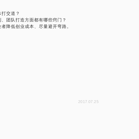
体打交道？
制、团队打造方面都有哪些窍门？
业者降低创业成本、尽量避开弯路。
2017.07.25