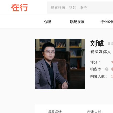
心理
职场发展
行业经
刘诚
资深媒体人
评分：
9
响应率：
约聊人数：
话题详情
行家自述