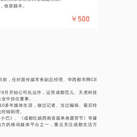
，收获颇丰。
始公司化运作，连续两年实现赢利。
￥500
往成都苍蝇馆子的美食小巴》、《成都红娘西
成都范儿、成都红娘、成都新娘等项目。成
都范儿微信最高文章阅读量达到170多万，
。希望用一杯咖啡的时间与你一同分享：
离职前，任封面传媒常务副总经理、华西都市网CE
响力。
3年9月开始公司化运作，运营成都范儿、天虎科技
企业中担任董事。
。10多年媒体生涯，做过记者、当过编辑、最后转
总经辑助理。
食小巴》、《成都红娘西南首届单身露营节》等爆
响力的移动媒体平台之一，重点关注成都生活方
。