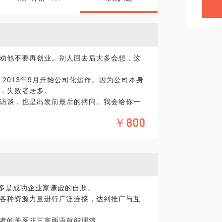
劝他不要再创业。别人回去后大多会想，这
，2013年9月开始公司化运作。因为公司本身
，失败者居多。
访谈，也是出发前最后的拷问。我会给你一
了。一起来看看创业都有哪些坑，准备好再
￥800
顶多是成功企业家谦虚的自欺。
各种资源力量进行广泛连接，达到推广与互
者的关系非三言两语就能理清。