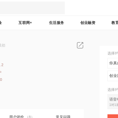
验
互联网+
生活服务
创业融资
教
成都
选择
你真
.2
中
创业
10
选择
语音
1对1
用户评价
（8）
常见问题