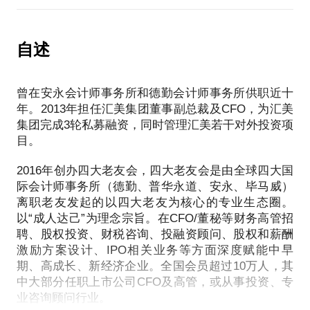
在本话题中，我将分享之前接受多轮投资的经验，比
如：
在什么阶段引入股权融资合适？
自述
股权融资谈判涉及到的一些关键条款如估值、优先条
曾在安永会计师事务所和德勤会计师事务所供职近十
年。2013年担任汇美集团董事副总裁及CFO，为汇美
集团完成3轮私募融资，同时管理汇美若干对外投资项
目。
2016年创办四大老友会，四大老友会是由全球四大国
际会计师事务所（德勤、普华永道、安永、毕马威）
离职老友发起的以四大老友为核心的专业生态圈。
以“成人达己”为理念宗旨。在CFO/董秘等财务高管招
聘、股权投资、财税咨询、投融资顾问、股权和薪酬
激励方案设计、IPO相关业务等方面深度赋能中早
期、高成长、新经济企业。全国会员超过10万人，其
中大部分任职上市公司CFO及高管，或从事投资、专
业咨询顾问行业。