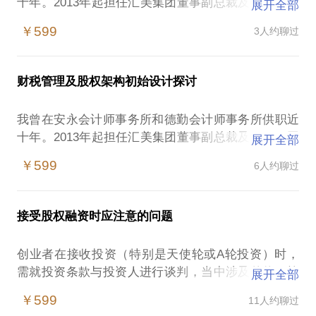
十年。2013年起担任汇美集团董事副总裁及CFO，同
展开全部
时我也是柔灵科技、里图咖啡、魔范电商、魔灯院等
￥599
3人约聊过
项目的早期投资人。我将探讨多年股权投资的经验教
训，包括：关于投资赛道选择的思考；关于创始人/创
始团队判断的思考；关于投资人在项目中所起作用的
财税管理及股权架构初始设计探讨
我曾在安永会计师事务所和德勤会计师事务所供职近
十年。2013年起担任汇美集团董事副总裁及CFO，同
展开全部
时我也是柔灵科技、里图咖啡、魔范电商、魔灯院等
￥599
6人约聊过
项目的早期投资人。我将探讨创业者在招聘财务管理
人员、财务管理及税务筹划、股权架构初始设置、资
接受股权融资时应注意的问题
创业者在接收投资（特别是天使轮或A轮投资）时，
需就投资条款与投资人进行谈判，当中涉及估值、控
展开全部
制权、优先权利、退出条款等较为复杂的财务和法律
￥599
11人约聊过
问题。