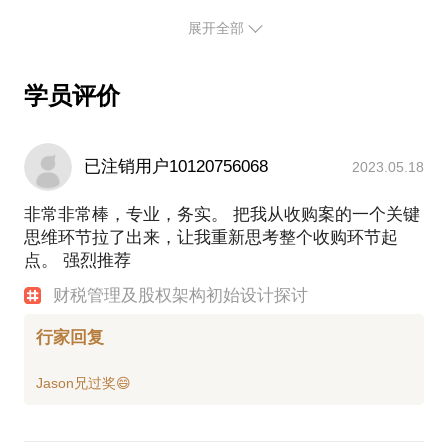
2021年起任行至资本合伙人，关注硬科技和大消费领
展开全部
域。同时也是柔灵科技、里图咖啡、魔范电商、魔灯
院等项目的早期投资人，在财税管理、投融资、股权
学员评价
架构设计、IPO业务、互联网营销等方面有丰富经
验。
已注销用户10120756068
2023.05.18
非常非常棒，专业，务实。 把我从收购案的一个关键
思维环节拉了出来，让我重新思考整个收购环节起
点。 强烈推荐
财税管理及股权架构初始设计探讨
行家回复