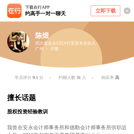
下载在行APP
立即下载
约高手一对一聊天
陈煜
四大老友会CEO/行至资本合伙人
广州 ・ 不限
学员评分
9.1
分
约聊人数
31
人
响应率
高
擅长话题
股权投资经验教训
我曾在安永会计师事务所和德勤会计师事务所供职近