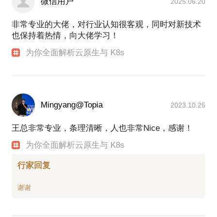
微信用户
2025.06.20
2015年9月加入麻袋理财，任首席架构师
2016年12月加入 DaoCloud，任首席架构师，负责微
非常专业的大佬，对行业认知很客观，同时对新技术
服务和 DevOps 相关产品研发与咨询工作
也保持着热情，向大佬学习！
2019年6月任产品副总裁，负责 DaoCloud Digital
Platform 的设计和研发
为你全面解析云原生与 K8s
2020年8月份加入星环科技，任星环数据云负责人，
负责 TDC 研发工作
个人介绍：
Mingyang@Topia
2023.10.25
http://www.linkedin.com/in/%E5%A4%A9%E9%9D%92-
王总非常专业，条理清晰，人也非常Nice，感谢！
为你全面解析云原生与 K8s
行家回复