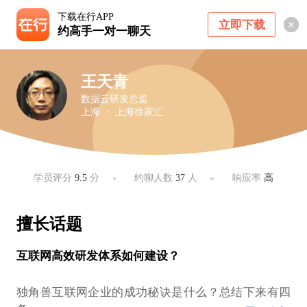
下载在行APP
立即下载
约高手一对一聊天
王天青
数据云研发总监
上海 ・ 上海徐家汇
学员评分
9.5
分
约聊人数
37
人
响应率
高
擅长话题
互联网高效研发体系如何建设？
独角兽互联网企业的成功秘诀是什么？总结下来有四