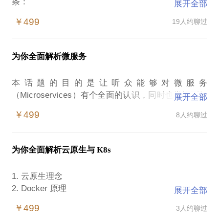
条：
展开全部
Speed of innovation
￥499
19人约聊过
Always available services
Web scale
Mobile centric user experience
为你全面解析微服务
第一句正好验证了一句名言：天下武功，唯快不破；
第二句说明了企业对外服务必须24*7在线（对互联网
本话题的目的是让听众能够对微服务
金融行业尤其如此）；第三句说明了当用户爆发增长
（Microservices）有个全面的认识，同时也掌握到如
展开全部
的时候，技术体系必须能够支撑；第四句说明了移动
果要将现有应用架构做微服务改造，需要做哪些工
互联网一定要抓住移动端这一入口，围绕着移动端做
￥499
8人约聊过
作：
好用户体验。
以下是提纲：
而所有这一切都需要高效的研发体系来支撑！那如何
才能打造一个支撑独角兽发展的高效研发体系呢？笔
为你全面解析云原生与 K8s
IT挑战：为什么会需要用微服务？
者认为我们需要从人、工具和流程三个角度去深挖！
IT演进：技术架构演进
我会围绕着人、工具、流程这三个方面，从理论出
1. 云原生理念
关注点：研发团队的关注地图
2. Docker 原理
展开全部
12-factor App：Scalable 应用的12法则
3. Kubernetes 原理与架构
云原生应用：Cloud Native是什么？
￥499
3人约聊过
4. Kubernetes PaaS 平台核心模块
什么是微服务及微服务架构：What？