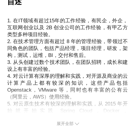
自述
主要内容包括：
1. 在IT领域有超过15年的工作经验，有民企，外企，
1.多智能体 AI 系统基础：理论与框架
互联网创业以及 2B 创业公司的工作经验，有甲乙方
深入探讨多智能体 AI 系统的核心理论与技术框架，内
类型多种项目经验。
容涵盖系统架构设计、关键模块实现、通信机制与协
2. 在技术管理方面有超过 8 年的管理经验，带领过不
作策略，并结合典型应用场景介绍企业级部署的关键
同角色的团队，包括产品经理，项目经理，研发，架
考量。
构，测试，运维，BI，交付和售后。
3. 从头创建过数个技术团队，在团队招聘，成长和建
2.企业级多智能体 AI 系统构建实战
设上有丰富的经验。
基于 LangGraph 和 LangSmith 等主流智能体开发框
4. 对云计算有深厚的理解和实践，对开源及商业的云
架，详解从系统规划到实际部署的全流程实践，涵盖
计算产品上都有较深的知识，这些产品包括
工作流设计、状态管理、任务编排与监控等工程细
Openstack，VMware 等，同时也有丰富的公有云
节。
（阿里云，AWS）使用经验。
5. 对云原生技术有较深的理解和实践，从 2015 年开
始就开始实践 Spring Cloud，Docker，
3.AI 智能体记忆系统：理论与实践（含 MemoryOS
Swarm/Kubernetes 等技术。
解析）
展开全部
6. 对软件架构设计有很深的理解，做过业务系统微服
系统梳理智能体记忆机制的发展演变，从传统上下文
务架构改造落地，实践了中台架构思想，领域驱动设
管理的局限性出发，深入剖析 MemoryOS 等先进框