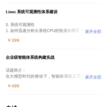
5. 云原生平台典型架构（华为 Stack，阿里云
单体应用：优点及缺点
CNStack，腾讯 TCE）
SOA：优点及缺点
Linux 系统可观测性体系建设
应用架构比较：三种架构的比较
微服务核心模式
0. 系统可观测性
微服务化指导原则
1. 如何迅速分析出系统CPU的瓶颈在哪里？
展开全部
领域设计
2. 如何快速分析出系统内存的问题？
￥399
微服务开发框架
3. 如何迅速分析出系统 I/O 的瓶颈在哪里？
微服务测试
4. 系统监控的综合思路
微服务生态系统
5. 火焰图
企业级智能体系统构建实战
例子：案例
99. 分析性能问题的一般步骤
团队：康威法则
100. 性能优化实操
话题简介：
Linux 中使用 Tuned 进行性能优化
在大模型时代的推动下，智能体系统正迅速成为企业
约见后提供一份本人编撰的《微服务理论体系》材料
展开全部
Profiling JVM Applications in Production
智能化转型的关键技术路径。本话题将围绕多智能体
一份。
使用 perf-tools 做性能分析
￥499
系统的理论基础、核心技术、工程实现及应用落地进
行系统讲解，助力开发者全面掌握企业级智能体系统
构建的能力。