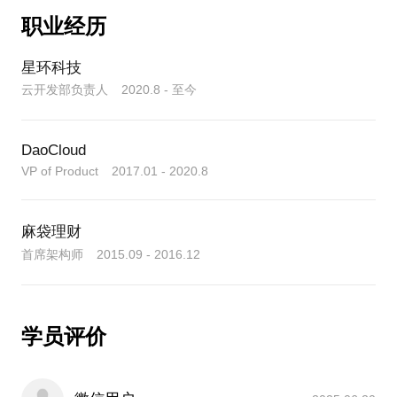
计，微服务架构设计等，总结了《微服务理论体
架的设计理念、架构原理与关键实现，重点讲解参数
职业经历
系》。
性记忆与明文记忆等关键技术方案及其在真实应用中
的效能表现。
星环科技
在工作期间，分别在中国和美国提交了20+专利申
云开发部负责人 2020.8 - 至今
请，截止到2023年1月，其中有20+个专利被美国专利
4.基于上下文工程的 LangChain 智能体应用开发
局授权，13个专利被中国专利局授权。
结合 LangChain 与 LangGraph，解析如何高效构建具
DaoCloud
备语境理解与持续交互能力的智能体与 RAG 应用。
VP of Product 2017.01 - 2020.8
重点介绍上下文工程（Context Engineering）的实施
1998年9月 - 2002年7月 南京大学 计算机科学与技术
系 本科
2002年9月 - 2005年7月 南京大学 计算机科学与技术
麻袋理财
系 硕士
首席架构师 2015.09 - 2016.12
职业经历：
资深Java程序员，2003年开始从事J2EE开发，从软
学员评价
件开发做到架构设计。
08年加入EMC中国研究院，最高担任云平台主任研究
员，长期从事云计算创新技术解决方案设计和实现。