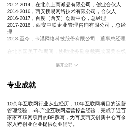
打造与护城河建设，包括竞品策略与业务对撞，产品
2012-2014，在北京上商诚品有限公司，创业合伙人
2014-2016，西安搜易网络技术有限公司，合伙人
2016-2017，百度（西安）创新中心，总经理
2017-2018，西安中联企业管理咨询有限公司，总经
理
2018-至今，卡漠网络科技股份有限公司，董事总经理
在北京国美工作期间，协助业务副总裁完成国美在线
的初创期的业务架构搭建和团队组建。独立负责国美
体育电子商务体系的构建。后来在北京上商诚品有限
展开全部
公司主导完成融资500万，并成功实现公司与渤海银
行的战略合作。
专业成就
参与西安某汽车租赁项目天使轮融资并成功获得800
万投资；为西安近百家互联网企业梳理商业模式和盈
利模式，并帮助其完成BP的撰写；作为投融资顾问帮
10余年互联网行业从业经历，10年互联网项目的运营
助某烘培连锁企业成功融资100万；作为投融资顾问
管理经验，5年产业互联网运营操盘经验，完成了近百
为某养老项目成功获得自然人投资500万
家家互联网项目的BP撰写，为百度西安创新中心百余
成功搭建陕西中小企业公共平台网络；受聘上海蜗客
家入孵创业企业提供创业辅导。
道场创业导师