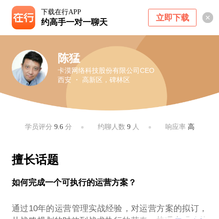
下载在行APP
立即下载
约高手一对一聊天
陈猛
卡漠网络科技股份有限公司CEO
西安 ・ 高新区，碑林区
学员评分
9.6
分
约聊人数
9
人
响应率
高
擅长话题
如何完成一个可执行的运营方案？
通过10年的运营管理实战经验，对运营方案的拟订，