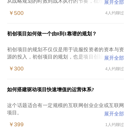
从战略规划的时效到战术执行的节奏，梳理出明确的
展开全部
思路与打法，确保运营目标的有效达成。
￥500
4人约聊过
以下为方案的思路框架
初创项目如何做一个由0到1靠谱的规划？
目标：
阶段目标，量化目标
初创项目的规划不仅仅是用于说服投资者的资本与资
逻辑：
源的投入，初创项目的规划，也是项目创始人对项目
展开全部
战略地图，SWOT分析，运营策略，运营原则
风险的综合评估，也是对项目阶段目标的详细阐述！
路径：
￥300
4人约聊过
初创项目的规划必须在以下方面进行明确的描述，并
切入点，运营模式落地推进，量化目标达成路径，运
阐述各板块专业的落地执行方案：
营时间表
创业团队构成
投入：
如何搭建驱动项目快速增值的运营体系?
需求痛点
资源投入，费用预算
资源转化
产出：
这个话题适合有一定规模的互联网创业企业或互联网
商业模式
营收预估与保障，服务效果与运营价值
项目。
展开全部
盈利模式呈现
营销破冰
￥399
1人约聊过
你是否有这些困惑:
法律