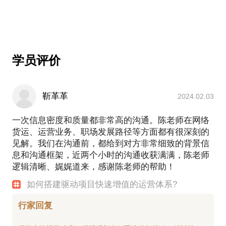
卡漠无车承运平台2018年度实现平台交易10亿元，
2019年度前三季度平台交易突破20亿元，项目市值达
10亿元，2020年度完成产业互联网平台战略升级，
2021卡漠完成重组成功新三板上市;截止2023，4年从
零开始逐步成功搭建100亿规模的数字物流产业互联
学员评价
网平台
分享经济时代的双创 | 百度(西安)创新中心总经理 陈
靳革革
2024.02.03
猛专访
https://mp.weixin.qq.com/s?
一次信息密度和质量都非常高的沟通。陈老师在网络
货运、运营业务、职场发展路径等方面都有很深刻的
见解。我们在沟通前，都给到对方非常细致的背景信
息和沟通框架，近两个小时的沟通收获满满，陈老师
逻辑清晰、娓娓道来，感谢陈老师的帮助！
如何搭建驱动项目快速增值的运营体系?
行家回复