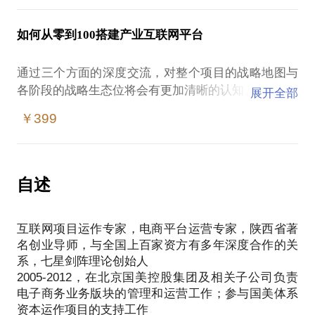
运营并非单纯的贯穿业务与技术，而是必须要在规划
*对你所要做的运营范畴不清晰；
财务
周期内，主导与控盘达成规划的量化目标，结合项目
*对项目运营目标不清晰；
政策导向等
如何从零到100搭建产业互联网平台
的实际情况，调动资源，解决问题，支撑里程碑目标
*对运营的手段和方法无抓手；
通过对项目规划的深度剖析，形成专业的初创期的落
的逐一达成。
*对运营的价值点不明确。
地执行方案，为企业的发展奠定第一座里程碑！
通过三个方面的深度交流，对整个项目的战略地图与
备注：如果你的项目不错，我可以帮助对接我的投资
各阶段的战略生态位将会有更加清晰的认知。
展开全部
我总结出运营新4P理论框架:定位（Position），伙伴
机构或投资朋友，但请不要直接和我要，这不在服务
（Partner），推动（Propel），财产（Property）帮
￥399
第一方面，产业互联网平台各阶段的主营业务管理体
你梳理整个运营体系，并从“点-线-面-体”多个维度帮
系、供应链管理体系、产品技术服务体系、金融服务
你分析你遇到的问题。
体系及平台配套运营管理体系的规划及建设落地思
路。
自述
本话题约谈时长大概2小时左右。如果聊的不错，不介
第二方面，产业互联网平台产业链各环节(上下游)的
互联网项目运作专家，电商平台运营专家，陕西省著
生态规则，包括各主体的利益关系，资源配置，风险
名创业导师，与全国上百家资方有多年深度合作的关
管理，供需趋势，以及产业发展与国家政策的剖析与
系，七星剑阵理论创始人
契合。
2005-2012，在北京国美控股集团及相关子公司负责
电子商务业务版块的管理和运营工作；参与国美体系
第三方面，产业互联网平台发展各阶段的核心竞争力
资本运作项目的支持工作