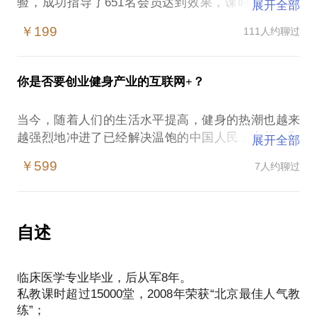
验，成功指导了651名会员达到效果，课时总数超过
展开全部
15000堂。
￥199
111人约聊过
特别是近两年，需要运动康复的会员越来越多。比
如：
含胸驼背、圆肩、高低肩等因素引起的手臂麻木等症
你是否要创业健身产业的互联网+？
状；
下交叉综合征引起的腰背痛；
当今，随着人们的生活水平提高，健身的热潮也越来
不良姿态引起的膝外翻（X型腿）、膝内翻（O型
越强烈地冲进了已经解决温饱的中国人民，自然，那
展开全部
腿）。
里有人在，那里就有江湖，所以，健身产业的迅猛发
以上症状，其实都可以通过运动达到很好的锻炼效果
￥599
7人约聊过
展也让投资人看到了其中的迷人蛋糕。那作为先知先
与恢复效果。另外，我对减脂瘦身也有非常多的研究
觉的你是不是也已经准备在健身产业里做一个弄潮儿
与经验，如果你有这方面的困惑与疑虑，也可以来找
呢？如果已经打算开始，那也请你再冷静些，且来听
听我这个作为过来人的一些中肯建议吧！毕竟谁的钱
自述
也不是打水漂玩的.....
我没有很多行业的经验，唯有健身！
临床医学专业毕业，后从军8年。
所以在这里，我们只聊健身行业。这个，我比你在
私教课时超过15000堂，2008年荣获“北京最佳人气教
行！
练”；