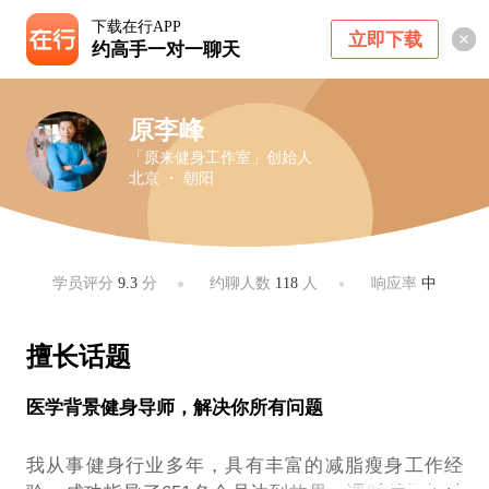
下载在行APP
立即下载
约高手一对一聊天
原李峰
「原来健身工作室」创始人
北京 ・ 朝阳
学员评分
9.3
分
约聊人数
118
人
响应率
中
擅长话题
医学背景健身导师，解决你所有问题
我从事健身行业多年，具有丰富的减脂瘦身工作经