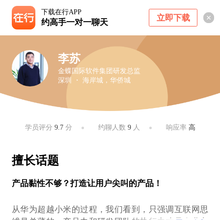
下载在行APP
立即下载
约高手一对一聊天
李苏
金蝶国际软件集团研发总监
深圳 ・ 海岸城，华侨城
学员评分
9.7
分
约聊人数
9
人
响应率
高
擅长话题
产品黏性不够？打造让用户尖叫的产品！
从华为超越小米的过程，我们看到，只强调互联网思