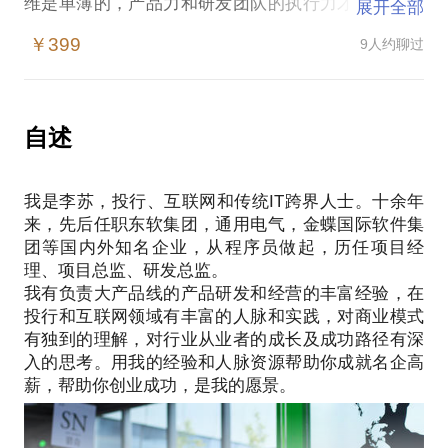
维是单薄的，产品力和研发团队的执行力才是企业立
展开全部
于不败之地的根本。在这样的情况下，IT/互联网企业
￥399
9人约聊过
产品经理，致力于从事产品管理和项目管理的同学可
能有这样的疑问：
产品的研发方法论有哪些？
BAT等互联网巨头的产品研发是怎样的？
自述
如何快速成为产品管理和研发项目管理的高手？
我有十余年国内外一流软件企业研发和项目管理经
我是李苏，投行、互联网和传统IT跨界人士。十余年
验，曾领导研发金蝶EAS ERP，移动应用等多款让用
来，先后任职东软集团，通用电气，金蝶国际软件集
户尖叫的产品，曾任腾讯MIG敏捷教练，培养了大批
团等国内外知名企业，从程序员做起，历任项目经
活跃在业内的产品管理高手和研发管理专家。我愿意
理、项目总监、研发总监。
与你分享的内容包括：
我有负责大产品线的产品研发和经营的丰富经验，在
解密互联网企业及IT名企产品研发过程；
投行和互联网领域有丰富的人脉和实践，对商业模式
阐述打造高品质产品的核心要素；
有独到的理解，对行业从业者的成长及成功路径有深
助力成为真正的产品管理和研发项目管理实力高手。
入的思考。用我的经验和人脉资源帮助你成就名企高
PS.在选择与我见面前，请把你的问题提前发给我，
方便我做更精确的准备，提升见面效率。期待与你的