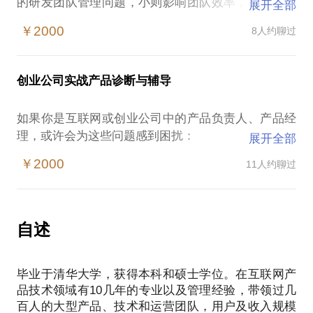
的研发团队管理问题，小则影响团队效率，大则影响
展开全部
项目。
￥2000
8人约聊过
10个人、100人、几百人，你该怎么管？
人才怎么识别，能力和态度到底哪个更重要？
如何识别有潜力的员工，该培养什么样的人才？
创业公司实战产品诊断与辅导
工程师怎么激励，靠程序员鼓励师吗？
产品和开发之间，为什么总是不顺？如果我是开发的
如果你是互联网或创业公司中的产品负责人、产品经
管理者，怎么让产品理解技术的重要性，而不是一味
理，或许会为这些问题感到困扰：
展开全部
东西快点出来反复返工？这里面的平衡怎么做？
产品无法获得用户增长；
这些问题的背后其实都有答案。
￥2000
11人约聊过
用户觉得我的产品不好用；
我在过去十几年中，既经历过腾讯这样的大公司，也
产品耗费了大量资源但效果一般等等。
参与过创业团队，管理过大型团队和不同业务及产品
我在产品研发和管理的十几年经验，带领多个用户过
技术团队，可以帮你进行实际案例分析，找到解决方
亿的产品，相信在这些方面能为你提供帮助。我愿意
自述
与你分享的内容包括：
帮你剖析产品问题；
毕业于清华大学，获得本科和硕士学位。在互联网产
厘清产品核心脉络；
品技术领域有10几年的专业以及管理经验，带领过几
探讨产品发展路径。
百人的大型产品、技术和运营团队，用户及收入规模
PS.在选择与我见面前，请把你的问题更具体化。毕