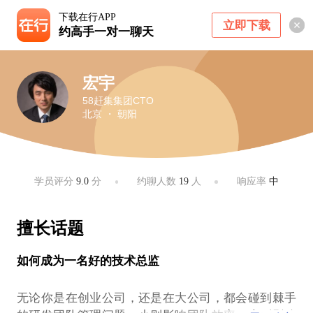
下载在行APP
立即下载
约高手一对一聊天
宏宇
58赶集集团CTO
北京 ・ 朝阳
学员评分
9.0
分
约聊人数
19
人
响应率
中
擅长话题
如何成为一名好的技术总监
无论你是在创业公司，还是在大公司，都会碰到棘手