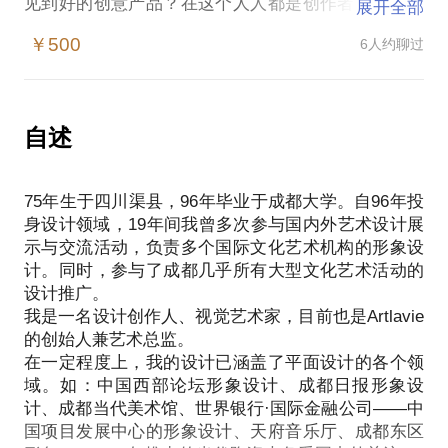
见到好的创意产品？在这个人人都是创作者的时代，
展开全部
我们应该如何看待创意？这样的时代背景下，对艺术
￥500
6人约聊过
及设计热爱的人往往容易陷入各种各样的困惑：
一件好的产品在我们的生活中有什么作用？
如何看待一件好的创作，如何判断它是否有趣？
设计真的能改变我们的生活吗？
自述
艺术品到底是否能够走进千家万户？
如果你想投身在这个领域，你应该具备什么样的素
75年生于四川渠县，96年毕业于成都大学。自96年投
质？
身设计领域，19年间我曾多次参与国内外艺术设计展
除了和你分享有关平面设计的相关知识，作为一个设
示与交流活动，负责多个国际文化艺术机构的形象设
计师，更重要的是关注设计之外的东西，设计并不能
计。同时，参与了成都几乎所有大型文化艺术活动的
仅仅聚焦设计本身，灵感往往来自于设计之外的点滴
设计推广。
感悟。我愿意与你分享的内容包括：
我是一名设计创作人、视觉艺术家，目前也是Artlavie
如何把艺术行为及作品通过合适的设计路径进入到日
的创始人兼艺术总监。
常生活，让生活变得更加有趣？
在一定程度上，我的设计已涵盖了平面设计的各个领
创意产品的延展和品牌体系如何建立？
域。如：中国西部论坛形象设计、成都日报形象设
如何把自己的创意有效地表达出来？
计、成都当代美术馆、世界银行·国际金融公司——中
如何正确地发掘自己的艺术和设计天赋？
国项目发展中心的形象设计、天府音乐厅、成都东区