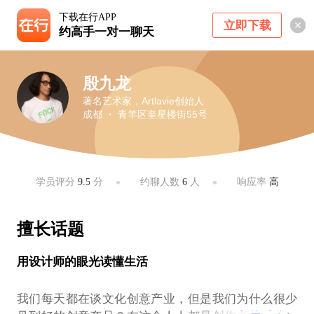
下载在行APP
立即下载
约高手一对一聊天
殷九龙
著名艺术家，Artlavie创始人
成都 ・ 青羊区奎星楼街55号
学员评分
9.5
分
约聊人数
6
人
响应率
高
擅长话题
用设计师的眼光读懂生活
我们每天都在谈文化创意产业，但是我们为什么很少