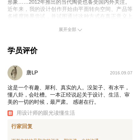
所谓的“初心”到底是什么？我们真正该坚持的究竟是
形象……2012年推出的当代陶瓷也备受国内外关注。
近年来，我的设计创作开始由平面转向空间、产品等
什么？
多维度跨界尝试，并试图通过这种方式在真正意义上
PS.在选择与我见面前，请把你的问题更具体化。毕
打破艺术、设计与生活的界限。目前，文化艺术设
竟一小时的谈话只能解决一个小问题。请把你的问题
展开全部
计、创意产业及品牌推广构成了我新的工作重心。
提前发给我，方便我做更精确的准备，提升见面效
自2012年在成都创立艾和拉维文化传播有限公司
率。期待与你的见面。
（Artlavie）之后，我也在不断探寻新的设计语言以及
学员评价
传达它的合适载体，同时开始减少商业设计，开始关
注本土文化，关注民间工艺。期待和你一起，聊聊艺
术与设计的那些事。
唐LP
2016.09.07
殷九龙 不停向过去告别的人
殷九龙的设计
这是一个有趣、犀利、真实的人。没架子、有水平，
懂八卦，会吐槽。一本正经说起关于设计、生活、审
美的一切的时候，最严肃。 感谢在行。
用设计师的眼光读懂生活
行家回复