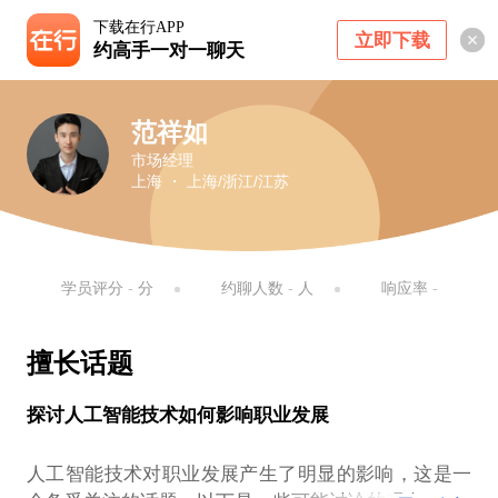
下载在行APP
立即下载
约高手一对一聊天
范祥如
市场经理
上海 ・ 上海/浙江/江苏
学员评分
-
分
约聊人数
-
人
响应率
-
擅长话题
探讨人工智能技术如何影响职业发展
人工智能技术对职业发展产生了明显的影响，这是一