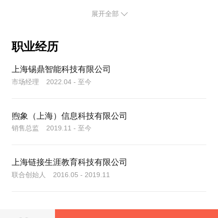
4. 职业转型和再培训：人工智能技术的发展不仅改变
展开全部
了职位需求，也可能导致许多人需要进行职业转型或
再培训。探讨如何帮助个人应对这种变化，提供相应
的培训和支持。
职业经历
5. 人工智能与创新：人工智能技术的应用为许多行业
上海锡鼎智能科技有限公司
带来了创新机遇。讨论如何将人工智能技术应用于职
市场经理 2022.04 - 至今
业发展中，以创造新的商机和就业增长。
总之，人工智能技术对职业发展带来了积极的变化和
煦象（上海）信息科技有限公司
挑战，了解这些影响并及时适应是确保个人和企业成
销售总监 2019.11 - 至今
上海链接生涯教育科技有限公司
联合创始人 2016.05 - 2019.11