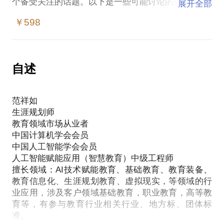
个备受关注的话题。以下是一些可能讨论的观点：
展开全部
￥598
1. 新兴职业机会：人工智能的快速发展带来了大量新
兴职业机会，包括数据科学家、机器学习工程师、智
能系统设计师等。探讨这些职业的特点和未来前景，
普通人如何掌握人工智能技术成为人工智能应用人
自述
才。
范祥如
2. 自动化和替代性：人工智能技术可以自动化一些重
生涯规划师
复性高的任务，可能导致一些职位被取代。讨论哪些
教育领域市场从业者
职业更容易受到人工智能取代的影响，以及如何应对
中国计算机学会会员
这种变化。
中国人工智能学会会员
人工智能赋能应用（智慧教育）中级工程师
3. 技能需求的转变：人工智能的普及使得一些传统职
擅长领域：AI技术赋能教育、基础教育、教育装备、
业需要适应新的技术环境。讨论当前和未来的技能需
教育信息化、生涯规划教育、虚拟现实，等领域的行
求，并思考如何培养和更新与人工智能相关的技能，
业应用，涉及客户领域基础教育，职业教育，高等教
AIGC相关技术的掌握。
育等，有参与教育行业相关行业、地方标、团体标