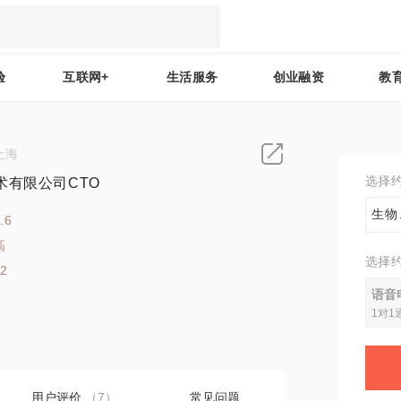
验
互联网+
生活服务
创业融资
教
上海
选择
术有限公司CTO
生物
.6
高
选择
12
语音
1对1
用户评价
（7）
常见问题