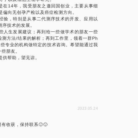
是在14年，我受朋友之邀回国创业，主要从事细
多项专利研发经验，对于不同的受众，我希
是偏向无创孕产检以及癌症检测方向。
经验，特别是从事二代测序技术的开发、应用以
指导，辅助实验设计，以及结果的解析。
测序技术的发展。
员，提供技术适用建议，寻找合适的产品，帮
些人生发展建议；再到给一些做学术的朋友一些
。
测方法/结果的解析；再到工作里，领着一群Ph
品开发的人员，提供专业的技术意见，对于产
一些专业的机构做特定的技术咨询。希望能通过我
一些朋友。
能提供帮助，望见谅。
2023.05.24
收获，保持联系🙂🙂