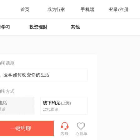
首页
成为行家
手机端
登录/注册
育学习
投资理财
其他
约聊话题
、医学如何改变你的生活
约聊方式
电话
线下约见
(
上海
)
通话
1对1面谈
一键约聊
客服
心愿单