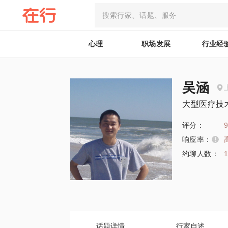
心理
职场发展
行业经
吴涵
大型医疗技
评分：
9
响应率：
约聊人数：
话题详情
行家自述