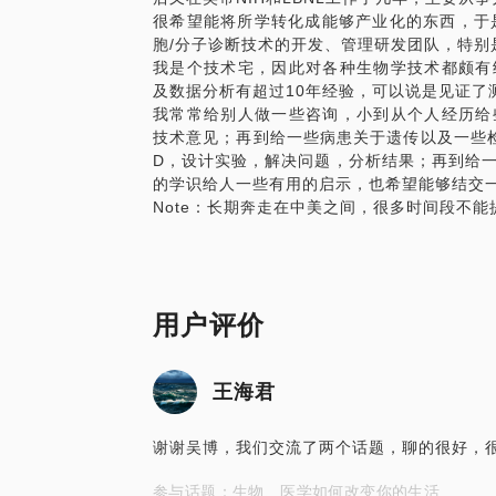
很希望能将所学转化成能够产业化的东西，于
经验，特别是拥有多篇一流学术发表物以及
胞/分子诊断技术的开发、管理研发团队，特别
望能够提供不同的帮助：
我是个技术宅，因此对各种生物学技术都颇有
对于相关专业工作人员，能够提供一些技术
及数据分析有超过10年经验，可以说是见证了
对于一些潜在需要细胞/分子检测服务的人
我常常给别人做一些咨询，小到从个人经历给
助深入浅出的了解技术以及阐明结果的含义
技术意见；再到给一些病患关于遗传以及一些检
对于想要跨专业渗入生物/医学技术以及产
D，设计实验，解决问题，分析结果；再到给
品设计，市场前景提供公正的预测/评估。
的学识给人一些有用的启示，也希望能够结交
Note：长期奔走在中美之间，很多时间段不
用户评价
王海君
谢谢吴博，我们交流了两个话题，聊的很好，很有
参与话题：生物、医学如何改变你的生活