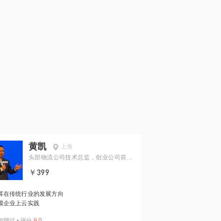
黄凯
上海
头部物流公司技术总监，创业公司前CT
O，IBM、联想前架构师
￥399
算在传统行业的发展方向
模企业上云实践
约聊过
•
评分
9.0