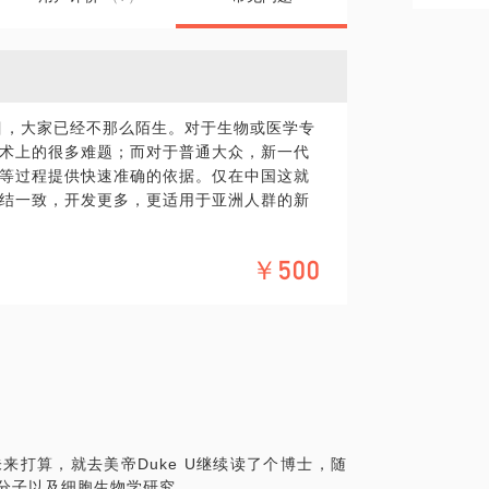
目，大家已经不那么陌生。对于生物或医学专
术上的很多难题；而对于普通大众，新一代
等过程提供快速准确的依据。仅在中国这就
结一致，开发更多，更适用于亚洲人群的新
接受新兴事物和信息的渠道比较少，对于技
￥500
懂，对于实验设计往往也会以偏概全有所缺
对于行业外人员，由于缺乏专业知识，往往
用的范围，难以选择取舍，对于检测结果更
一些和生物/医学间接相关人员/机构（例如工
却又往往只知其一，或者难以预测市场，或者
医生能够承担权威解释的职责，可是现实
医生甚至是权威专家，往往缺乏足够的生物
来打算，就去美帝Duke U继续读了个博士，随
适用范围以及原理，不能给予正确的向导。
事分子以及细胞生物学研究。
断技术），以及科研上拥有超过十年的工作