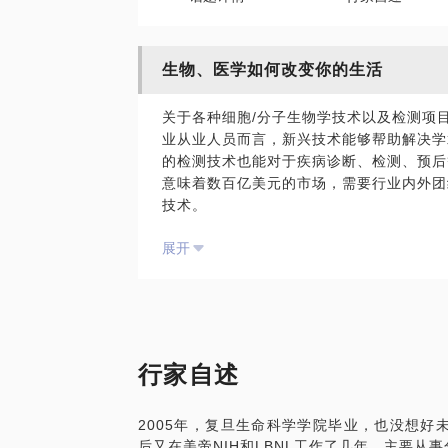
生物、医学如何改变你的生活
关于各种细胞/分子生物学技术以及检测项
业从业人员而言，新兴技术能够帮助解决学
的检测技术也能对于疾病诊断、检测、预后
意味着数百亿美元的市场，需要行业内外团
技术。
然而对于行业内人员，往往视野过于局限，
展开
术往往只了解局部而非全面，导致会做而不
漏，对于实验结果往往难以解释隐藏含义。
会被高大上的名词所迷惑，不了解技术所适
是难以解析本质。也有一些资本机构，或者
程机械），想渗透生物/医学类产品开发，
不了解客户需求，导致无用功。
行家自述
特别解释一下一个常见误区，往往有人认为
是，除了个别从事医学研究的医生，大多数
2005年，复旦生命科学学院毕业，也没想好未
学/遗传学知识，更难以深刻了解新技术的
后又在美帝NIH和LBNL工作了几年，主要从
基于本人在生物类技术开发（特别是分子诊