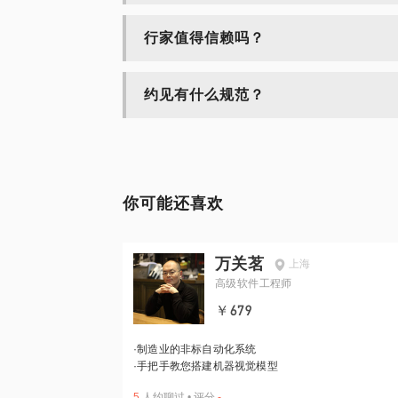
行家值得信赖吗？
约见有什么规范？
你可能还喜欢
万关茗
上海
高级软件工程师
￥679
·
制造业的非标自动化系统
·
手把手教您搭建机器视觉模型
5
人约聊过
•
评分
-