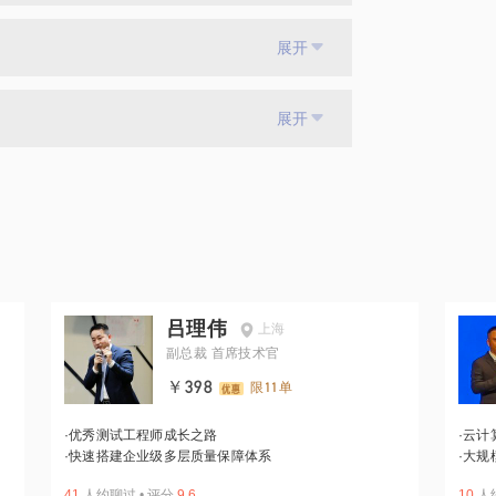
展开
展开
吕理伟
上海
副总裁 首席技术官
￥398
限11单
·
优秀测试工程师成长之路
·
云计
·
快速搭建企业级多层质量保障体系
·
大规
41
人约聊过
•
评分
9.6
10
人