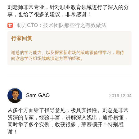
professional discovery）技术管理工作坊，将心理认
刘老师非常专业，针对职业教育领域进行了深入的分
知、沙盘模拟、用户情景、软件生命周期有机结合起
享，也给了很多的建议，非常感谢！
4、学习角度的升级：skill transfer
来，持续为业界带来高质量的复合型管理实践，截止
技术委员会、工作坊、训练营、马拉松、博
目前已成功组织27届。
助力CTO：技术团队那些行之有效做法
开放日、敏捷之旅、方法集装箱、技能pk
2012年创办全球软件案例研究峰会（TOP 100 CASE
涉及案例：uber 京东 中兴 蚂蚁
行家回复
STUDY OF THE YEAR），该社区是一年一度的案例
研究与经验分享，由业界知名技术团队带头人深度参
谢总的学习能力、以及探索新市场的策略很值得学习，期待
5、技术品牌文化构建：技术社群力量
与、出品、选题、推荐，为行业带来100件值得借鉴
案例开发、工程师文化、技术学院、白皮书
的案例解读。每年超过1500人参与，成为一线技术团
社区媒体、大奖赛、公司运营、生态系统
队在年末必选的团建学习方式。
涉及案例：阿里巴巴 百度 Google
2019年领导并开发《技术型企业学习地图》项目，为
PS.在选择与我见面前，请把你的问题更具体化。毕
更多技术型企业创建关键岗位学习路径，打造共享学
Sam GAO
2016.12.04
竟一小时的谈话只能解决一个小问题。请把你的问题
习平台，帮助企业在任务部署方面快速落地。
提前发给我，方便我做更精确的准备，提升见面效
从多个方面给了指导意见，极具实操性。刘总是非常
同时，在过去几年里帮助了不少CTO们组织闭门交
资深的专家，经验丰富，讲解深入浅出，通俗易懂，
流、国际游学等高端交流，见证了上百家技术团队的
同时举了多个实例，收获很多，茅塞顿开！特别感
重构、演化、发展历程，拥有十年以上技术团队培训
谢！