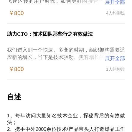
飞速运转的用户时代，如何更好的接管一个技术团
展开全部
队，并有机会获得独角兽一样的机遇，或许会为这些
￥800
4人约聊过
问题感到困扰：
下一步研发战略如何制定；
引入快速有效的研发管理机制；
助力CTO：技术团队那些行之有效做法
建立设计冲刺、产品创新马拉松；
我们进入到一个快速、多变的时期，组织架构需要适
我在技术型团队建设方面拥有超过十年经历，发现并
应新的增长，当下是技术驱动、黑客增长的时代，一
展开全部
助力了无数技术团队低成本改善、改进的一些实践体
个独角兽的成长平均只需2年，如何推进组织团队快速
会。相信在这些方面，能为你提供帮助。愿意与你交
￥800
1人约聊过
成长？如何改进团队工程效率？如何构建一家高效运
流的内容包括：
转的技术型企业？
如何建立技术战略委员会；
简单而有效的引入敏捷研发；
在这样的情况下，不少技术团队带头人或大老板容易
自述
尝试组织一场产品马拉松；
遭遇：
构建适合团队自组织的工程师文化。
产品研发缓慢，技术团队投入产出比不理想，技术功
1、每年访问大量知名技术企业，探秘背后的有效做
底有待提高，招聘不到更好的人才，研发文化形同虚
PS.在选择与我见面前，请把你的问题更具体化。毕
法；
设等等。我在技术型团队建设方面拥有十年以上经
竟，一小时的谈话只能解决一个小问题。请把你的问
2、携手中外2000余位技术\产品带头人打造爆品工作
历，发现并帮助无数技术团队带头人和CTO低成本改