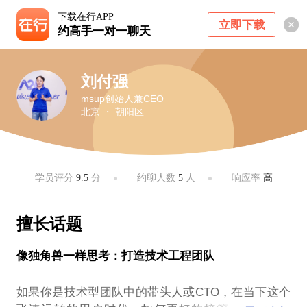
下载在行APP
立即下载
约高手一对一聊天
刘付强
msup创始人兼CEO
北京 ・ 朝阳区
学员评分
9.5
分
约聊人数
5
人
响应率
高
擅长话题
像独角兽一样思考：打造技术工程团队
如果你是技术型团队中的带头人或CTO，在当下这个