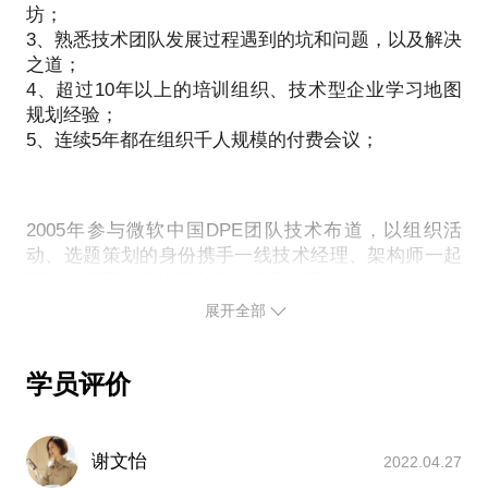
题提前发给我，方便我做更精细的准备，提升见面效
坊；
善、改进的一些实践体会。相信在这些方面，能为你
率。期待与你的见面！
3、熟悉技术团队发展过程遇到的坑和问题，以及解决
提供一些简单易行、立竿见影的思路。
之道；
我愿意与你分享的内容包括：
4、超过10年以上的培训组织、技术型企业学习地图
规划经验；
1、技术时代的步伐：快速迭代
5、连续5年都在组织千人规模的付费会议；
小版本、每周迭代、灰度发布、精益创新
人员流动、竞品追赶、开源思维、过程改进
涉及案例：猎豹 adobe 淘宝
2005年参与微软中国DPE团队技术布道，以组织活
动、选题策划的身份携手一线技术经理、架构师一起
2、独角兽团队成员：复合型成长
帮助中国开发者使用全新技术开发平台。
高效全栈、业务洞察、技术思维、用户体验
展开全部
扁平化、自组织、质量意识、复合角色
2007年创办麦思博（msup）有限公司，开始了一场马
涉及案例：小米 西山居
拉松式的经验传道，有机会遇到不同类型的研发中心
和技术团队，为技术经理和CTO们构建适合的对标成
学员评价
长经验。
3、运营管理机制：自动化可视化数据驱动
流程再造、看板管理、数据模型、高效研发
2010年携手技术型企业教练、一线研发团队带头人联
代码评审、技术体系、技术委员、平台战略
谢文怡
2022.04.27
合开发了角色胜任能力模型，创办MPD（make
涉及案例：facebook 新浪微博 58