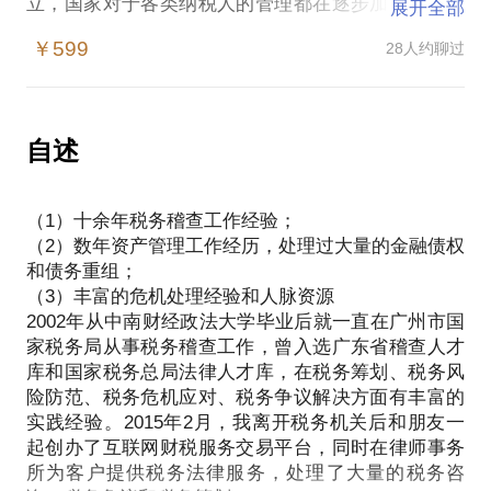
立，国家对于各类纳税人的管理都在逐步加强。税务
展开全部
风险已经成为企业不得不面对的一类重大风险。
￥599
28人约聊过
在传统的理念中税务属于财务工作的一部分，当税务
风险和危机发生时往往交由财务人员进行处理，但实
际上税务问题更多是税收政策的适用问题，妥善处理
税务危机的必须具备扎实的财务基础、丰富的税务知
自述
识和严谨的法律思维。税务机关最为企业日常经营中
接触最频繁的管理部门，如何在维系与税务机关良好
（1）十余年税务稽查工作经验；
关系的前提下处理发生的税务危机，则更加是一项需
（2）数年资产管理工作经历，处理过大量的金融债权
要具备高超技巧的能力。
和债务重组；
在本话题里，我将和您分享多年的税务从业经验，助
（3）丰富的危机处理经验和人脉资源
2002年从中南财经政法大学毕业后就一直在广州市国
家税务局从事税务稽查工作，曾入选广东省稽查人才
库和国家税务总局法律人才库，在税务筹划、税务风
险防范、税务危机应对、税务争议解决方面有丰富的
实践经验。2015年2月，我离开税务机关后和朋友一
起创办了互联网财税服务交易平台，同时在律师事务
所为客户提供税务法律服务，处理了大量的税务咨