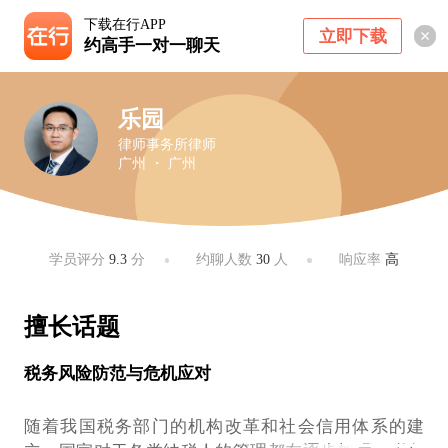
下载在行APP
立即下载
约高手一对一聊天
乐园
律师事务所律师
广州 ・ 广州
学员评分
9.3
分
约聊人数
30
人
响应率
高
擅长话题
税务风险防范与危机应对
随着我国税务部门的机构改革和社会信用体系的建