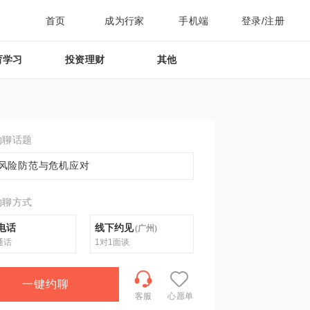
首页
成为行家
手机端
登录/注册
育学习
投资理财
其他
约聊话题
风险防范与危机应对
约聊方式
电话
线下约见
(
广州
)
通话
1对1面谈
一键约聊
客服
心愿单