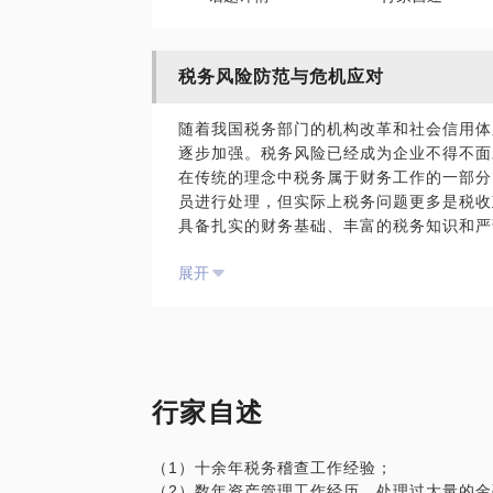
税务风险防范与危机应对
随着我国税务部门的机构改革和社会信用体
逐步加强。税务风险已经成为企业不得不面
在传统的理念中税务属于财务工作的一部分
员进行处理，但实际上税务问题更多是税收
具备扎实的财务基础、丰富的税务知识和严
中接触最频繁的管理部门，如何在维系与税
展开
机，则更加是一项需要具备高超技巧的能力
在本话题里，我将和您分享多年的税务从业
机。
行家自述
（1）十余年税务稽查工作经验；
（2）数年资产管理工作经历，处理过大量的