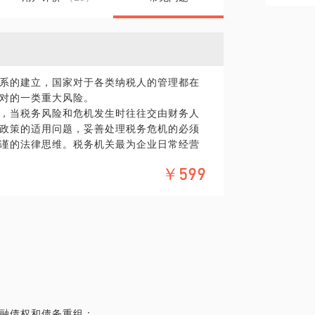
系的建立，国家对于各类纳税人的管理都在
对的一类重大风险。
，当税务风险和危机发生时往往交由财务人
政策的适用问题，妥善处理税务危机的必须
谨的法律思维。税务机关最为企业日常经营
务机关良好关系的前提下处理发生的税务危
￥599
。
经验，助您正确防范税务风险和应对税务危
金融债权和债务重组；