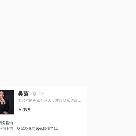
吴茵
广州
木启咨询创始合伙人，前普华永道高级
经理
￥399
商务咨询
业到上市，这些税务问题你搞懂了吗