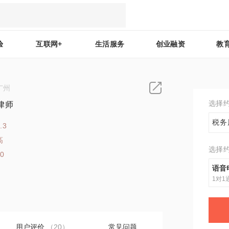
验
互联网+
生活服务
创业融资
教
广州
选择
律师
税务
.3
高
选择
30
语音
1对1
用户评价
（20）
常见问题