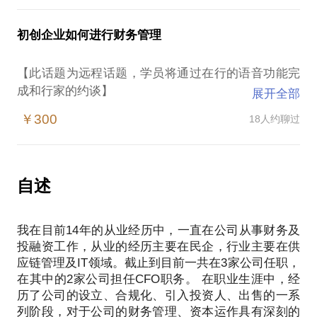
收入少，成本高，税务成本高高在上；
验，对于如何设立有效保护创始人的股权结构及条
少缴税，对未来引进投资者是否有影响；
款，有效的股权激励计划，有着深入的了解及实战经
初创企业如何进行财务管理
如何既能合理避税，又能在未来引进投资者时避免税
验。
务产生地雷；
【此话题为远程话题，学员将通过在行的语音功能完
引进A轮投资者后
成和行家的约谈】
展开全部
投资人要求公司合法合规管理，完全税务正规化，没
初创企业人少、事多，一人兼多职，所有的事都是老
有利润了
￥300
18人约聊过
板一手抓。财物管理更是混乱，经常遇到下面的问
怎样能够合法合规，税务成本最优；
题：
本人具有丰富的企业税务经验，在民营公司的工作经
没有钱请好的财务人员，不知道如何合规；
历，使得所提供的税务方案能够符合企业的各个发展
公司股权结构如何管理，公司税务如何管理；
自述
阶段。
公司财务帐记流水账；
见投资人时漏洞多多，算不出利润，使合规成本高；
我在目前14年的从业经历中，一直在公司从事财务及
成熟企业是否按照老路子走，内外2套账；
投融资工作，从业的经历主要在民企，行业主要在供
既想少交税，又想资本市场发展，如何解决。
应链管理及IT领域。截止到目前一共在3家公司任职，
本人14年的职业生涯，一直在民企工作，经历了初
在其中的2家公司担任CFO职务。 在职业生涯中，经
创、引入投资人、出售的一系列阶段，对于各种时期
历了公司的设立、合规化、引入投资人、出售的一系
企业的问题，解决方案充分了解。 我希望通过我们的
列阶段，对于公司的财务管理、资本运作具有深刻的