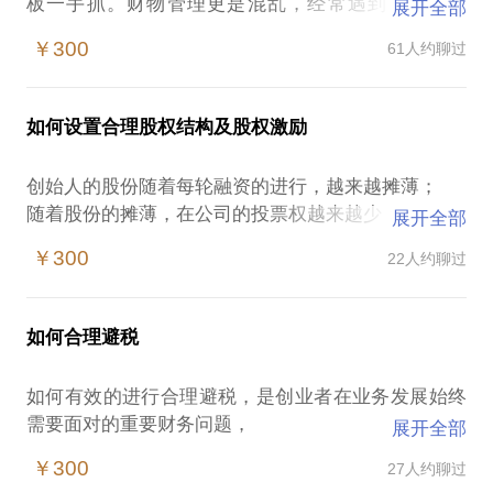
板一手抓。财物管理更是混乱，经常遇到下面的问
展开全部
题：
￥300
61人约聊过
没有钱请好的财务人员，不知道如何合规；
公司股权结构如何管理，公司税务如何管理；
公司财务帐记流水账；
如何设置合理股权结构及股权激励
见投资人时漏洞多多，算不出利润，使合规成本高；
成熟企业是否按照老路子走，内外2套账；
创始人的股份随着每轮融资的进行，越来越摊薄；
既想少交税，又想资本市场发展，如何解决。
随着股份的摊薄，在公司的投票权越来越少；
展开全部
本人14年的职业生涯，一直在民企工作，经历了初
随着投票权的减少，越来越担心公司变成别人的孩
创、引入投资人、出售的一系列阶段，对于各种时期
￥300
22人约聊过
子；
企业的问题，解决方案充分了解。 我希望通过我们的
如何设立有效的股权激励，大伙一起打天下；
交流，能解开您心中的困扰，让财务不再成为您的负
如何将股权激励的效果与创始人的意愿变为同一个目
如何合理避税
标；
对于股权结构必须在初始设立时就设好结构，以避免
如何有效的进行合理避税，是创业者在业务发展始终
在后续的股权融资中无法控制；
需要面对的重要财务问题，
展开全部
对于股权激励，必须设立清晰的目标，使得团队发展
引进A轮投资者前
与公司一致。
￥300
27人约聊过
没有财务，使用记账公司，税务是否有问题；
本人经历过多个投资人的多轮PE投资，并有并购经