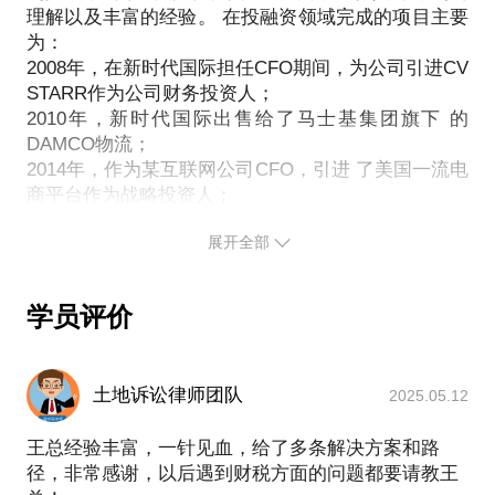
交流，能解开您心中的困扰，让财务不再成为您的负
理解以及丰富的经验。 在投融资领域完成的项目主要
为：
2008年，在新时代国际担任CFO期间，为公司引进CV
STARR作为公司财务投资人；
2010年，新时代国际出售给了马士基集团旗下 的
DAMCO物流；
2014年，作为某互联网公司CFO，引进 了美国一流电
商平台作为战略投资人；
2015年，引进国内知名创业基金作为公司财务投资
展开全部
人。
除了在投融资领域的丰富经验外，对于公司的财务合
规、税务筹划、资金管理、股权结构设计、财务管理
学员评价
置具有深刻的理解，并能提供公司在初创或成熟阶段
成本低、实用的财务管理方案。 在多次的引进投资人
的过程中，对于公司财务合规的作用深有体会，早期
土地诉讼律师团队
2025.05.12
的合理安排、最具性价比的方案，对于公司在融资过
王总经验丰富，一针见血，给了多条解决方案和路
径，非常感谢，以后遇到财税方面的问题都要请教王