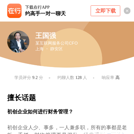
下载在行APP
立即下载
约高手一对一聊天
王国强
某互联网服务公司CFO
上海 ・ 静安区
学员评分
9.2
分
约聊人数
128
人
响应率
高
擅长话题
初创企业如何进行财务管理？
初创企业人少、事多，一人兼多职，所有的事都是老