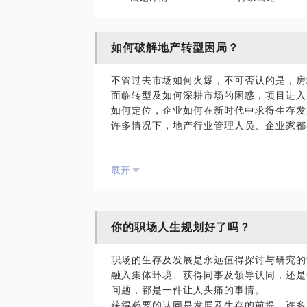
如何破解地产转型困局？
不管过去市场如何火爆，不可否认的是，房
面临转型及如何深耕市场的困惑，项目进入
如何定位，企业如何在新时代中求得生存发
许多情况下，地产行业管理人员、企业家都
传统营销已经不起作用，新营销已经开始
展开
企业发展陷入困境，项目规划及发展运营
品牌价值、企业价值、产品价值发展难以
如何破解
你的职场人生规划好了吗？
我在地产工作17年，专注地产营销、品牌
为一线品牌开发商提供战略咨询、运营及营
职场的生存及发展是永远值得探讨与研究的
融机构董事、世界500强企业营销总监。
融入集体环境、获得同事及领导认同，还是
问题，都是一件让人头痛的事情。
深度诊断项目困局，个性化寻找破局之道
获得必要的认同是发展及生存的前提，许多
问诊企业运营问题，提供合理化经营建议