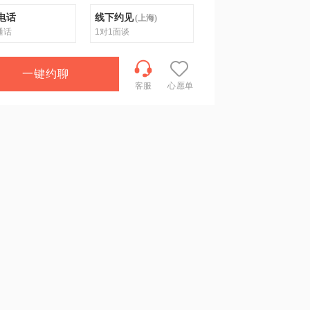
电话
线下约见
(
上海
)
通话
1对1面谈
一键约聊
客服
心愿单