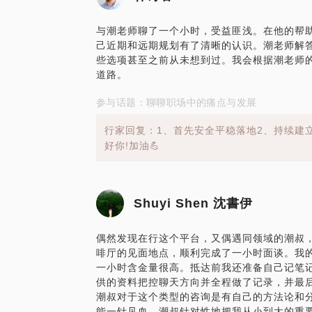
与潮老师聊了一个小时，受益匪浅。在他的帮
己近期和远期规划有了清晰的认识。潮老师解
些选项甚至之前从未想到过。我会根据潮老师
道路。
参与话题：聊聊职场中的痛点与发展
行家回复：1、首先安全平稳落地2、持续建
好你!加油💪
Shuyi Shen 沈書伊
偶然发现在行这个平台，又偶遇同领域的潮叔
啡厅的见面地点，顺利完成了一小时面谈。我
一小时含金量很高。抵达前我还准备自己记笔
供的资料把控聊天方向并全程做了记录，并最
潮叔对于这个类型的咨询是有自己的方法论和
能一针见血。潮叔针对性地把我从小到大的重