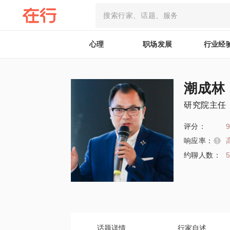
心理
职场发展
行业经
潮成林
研究院主任
评分：
9
响应率：
约聊人数：
话题详情
行家自述