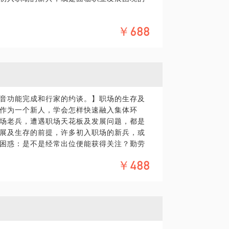
位等。
￥688
体化，毕竟一小时的谈话只能解决一个小问
便参考，节约时间，能形成一定的判断。期
场环境都工作过，了解不同企业管理方式及
苦辣。在约见中可以与你聊聊：
音功能完成和行家的约谈。】职场的生存及
作为一个新人，学会怎样快速融入集体环
场老兵，遭遇职场天花板及发展问题，都是
展及生存的前提，许多初入职场的新兵，或
困惑：是不是经常出位便能获得关注？勤劳
伙伴不认同怎么办？我在外企、私企、国
￥488
解不同企业管理方式及企业环境，我们可以
与你聊聊：个人能力特征分析；职业生存环
也可以把你的问题提前发给我，方便我做更精
处境，给你发展建议