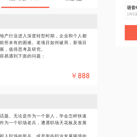
语音
1对1
地产行业进入深度转型时期，企业和个人都
前所未有的困难。老项目如何破局，新项目
展，值得思考及研究。
容易遇到下面的问题：
全面迭代；
￥888
毫无方向；
得到统一。
策略、经营管理、互联网、地产金融等，长期
销服务。历任全国领先咨询机构总经理、金
话题。无论是作为一个新人，学会怎样快速
我希望用我的经验为你解决下面的问题：
作为一个职场老兵，遭遇职场天花板及发展
；
初入职场的新兵，或是面临职业发展困境的
；