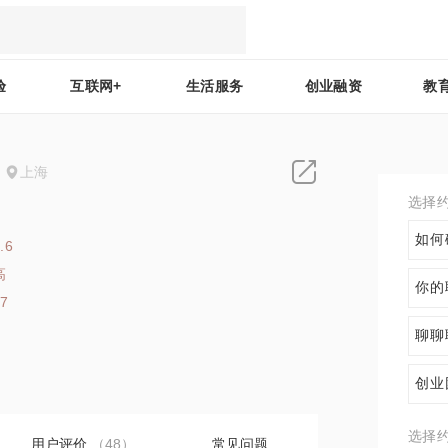
验
互联网+
生活服务
创业融资
教
上海
选择
如何
.6
高
你的
57
聊聊
创业
选择
用户评价
（48）
常见问题