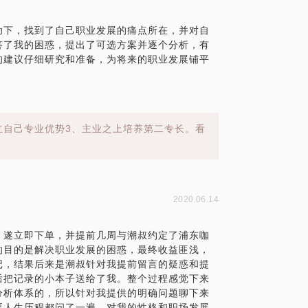
助下，找到了自己职业发展的痛点所在，并对自
答了我的困惑，提出了可选方案并逐个分析，有
的建议仔细研究和准备，为将来的职业发展铺平
立自己专业优势3、主业之上培养第二专长。看
2020.06.14
，遂立即下单，并提前几周与潮叔约定了浦东咖
的目的是解决职业发展的困惑，最终收益匪浅，
记，结果后来是潮叔针对我提前留言的疑惑和提
后把记录的小本子送给了我。整个过程感觉下来
分析体系的，所以针对我提供的明确问题聊下来
要人生历程都问了一遍，对我的性格和职场发展