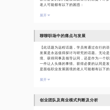
老人可能都有以下的困惑：
新市场、新营销背景下品牌规划、战略定
展开
是不是经常出位便能获得关注？
勤劳是否是打通职场发展唯一手段？
领导喜欢，伙伴不认同怎么办？
PS：在选择与我见面前，请把你的问题具
题。所以请尽可能准备详尽的相关数据，方
聊聊职场中的痛点与发展
我在外企、私企、国企、家族企业等不同职
待与你的见面。
企业环境，我们可以一起分享职场中的酸甜
【此话题为远程话题，学员将通过在行的语
发展是永远值得探讨与研究的话题。无论是
个人能力特征分析；
境、获得同事及领导认同，还是作为一个职
职业生存环境分析；
一件让人头痛的事情。获得必要的认同是发
个人发展规划建议。
是面临职业发展困境的老人可能都有以下的
是否是打通职场发展唯一手段？领导喜欢，
展开
企、家族企业等不同职场环境都工作过，了
一起分享职场中的酸甜苦辣。在通话中可以
PS：与我见面前，请把你的问题具体化，
境分析；个人发展规划建议。
确的准备。
创业团队及商业模式判断及分析
用心听你职场中的问题，分析你目前生存的