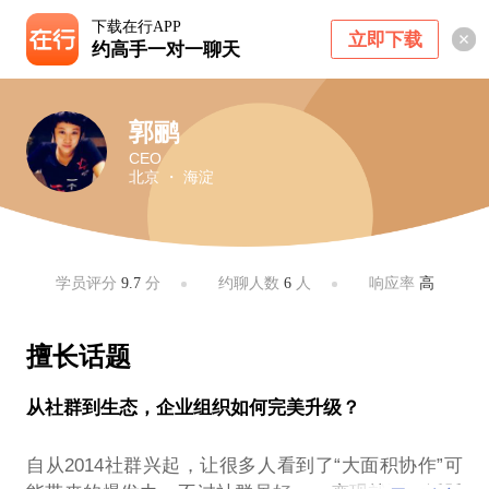
下载在行APP
立即下载
约高手一对一聊天
郭鹂
CEO
北京 ・ 海淀
学员评分
9.7
分
约聊人数
6
人
响应率
高
擅长话题
从社群到生态，企业组织如何完美升级？
自从2014社群兴起，让很多人看到了“大面积协作”可