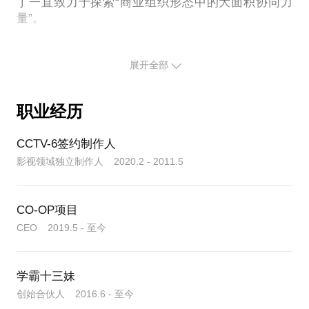
丁一直致力于探索“商业组织形态中的大面积协同力
量”。
2020年，在运营现金成本为0的情况下，通过不到一
年的努力，汇聚近20万股东助力企业发展和建设，达
展开全部
到所有运营工作社会化，工种专业化，任务模块化，
结算股权化。真正实践出一套分布式管理方式，打造
职业经历
出一个巨大的“命运共同体”生态。
可约聊课题：
CCTV-6签约制作人
1. 社群/生态：6年社群探索组织经验，陪你探究大面
影视领域独立制作人 2020.2 - 2011.5
积协同的本质；
2. 企业数字化升级：作为泰坦集团合伙人，数字教练
CO-OP项目
CEO 2019.5 - 至今
学霸十三妹
创始合伙人 2016.6 - 至今