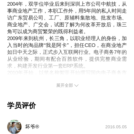
阿里巴巴、京东、苏宁、唯品会等电子商务平台的业
2004年，双学位毕业后来到深圳上市公司中航技，从
人，为公司确立了高度标准化、数据化、信息化的管
务逻辑，成为何，败为何？
事商业地产工作，本职工作外，用5年间的私人时间走
理业务体系，推动了行业从无到有的第一代ERP的需
PS：新人、职场经验浅、知识面单一、未能形成个人
访广东贸易公司、工厂、原辅料集散地、批发市场、
求分析和项目开发。通过提交几百条意见建议，以及
基础思维方法论的学员勿进， 这是一个适合有丰富业
商业地产、广交会，试图了解为何改革开放后，珠三
解决方案，助力2010年的淘宝在系统、运营、开发、
角可以成为商贸繁荣的既得利益者。
务经验和管理经验的创业者，以及一定行业经验的企
产品、客服多方提升；作为各平台的外脑，长期与各
2009年来到杭州，长三角，以职业经理人的身份，加
电子商务零售平台的智囊、高层保持互动关系。而在
入当时的淘品牌“我是阿卡”，担任CEO，在商业地产
约见中，我想与你聊聊这些问题：
如日中天之际，正式步入互联网行业。电子商务7年的
区别消费者痛点、刚醒需求、柔性需求、伪需求；
从业经验，期间有配合百胜软件，提供完整商业需
求，构建开发行业第一套ERP系统。
海淘、跨境、O2O背后的核心逻辑；
2010年开始，以笔名柳絮菲开始撰写国内电子商务市
职业选择和赛道方向评估，创业方向为哪些的创业公
场的宏观文章至今，多家国内外贸、内销传统品牌的
司值得加入；
展开全部
电子商务全渠道业务的顾问。
如何看待现存的创业公司和创业方向（学员任意自提
2014年网上电子商务零售年会的压轴嘉宾；
问，必答）。
2014年，作为共创柔性供应链科技的联合创始人、
PS：在与我见面前，请把你的问题具体化，毕竟有限
学员评价
CEO，正式挑战产业信息化这一纵深开阔的领域，至
的时间只能解决有限的问题。也可以把你的问题提前
发给我，方便我做更精确的准备，提升见面效率。期
坏爷®
2016.05.05