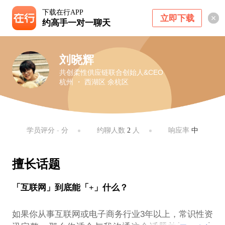
下载在行APP
立即下载
约高手一对一聊天
刘晓辉
共创柔性供应链联合创始人&CEO
杭州 ・ 西湖区 余杭区
学员评分
-
分
约聊人数
2
人
响应率
中
擅长话题
「互联网」到底能「+」什么？
如果你从事互联网或电子商务行业3年以上，常识性资