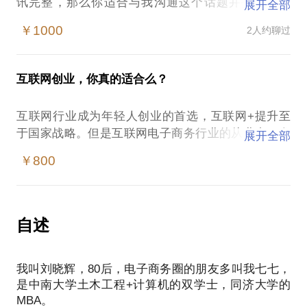
讯完整，那么你适合与我沟通这个话题并打开一扇
展开全部
窗。 这个话题，是我为以下场合做的：
￥1000
2人约聊过
2015浙大MBA课程，互联网宏观分享；
2014阿里巴巴参谋部，平台生态和商家封闭研讨的主
题；
互联网创业，你真的适合么？
2015面向投资机构如山创投内部封闭研讨，那些互联
网商业进化史。
互联网行业成为年轻人创业的首选，互联网+提升至
也因此决定我不会选择以任何形式公开沟通内容，沟
于国家战略。但是互联网电子商务行业的从业者，尤
展开全部
通内容也不会跟现存行业出版书籍、行业公开资讯有
其是有1-3年工作经验的年轻人非常容易遇到这些问
任何信息重叠，更不会是论坛聚会或圈子里可以听到
￥800
题：
的内容。而你在约见中可以听到以下的内容：
加入错误的创业公司，迈入消耗人生的赛道；
为什么中国互联网拿来主义和弯道超车可以成功；
片面的理解零售电子商务进入红海；
目前为止，国内互联网行业的有效实践，无效实践，
对自己所处的行业，自己所处的位置的主观理解；
自述
失效实践；
面对行业的浮躁，而无法坚定持续提升自己的竞争
未来互联网商业化发展趋势和进化规律，哪些是企业
力。
级的机会，哪些是行业和产业级的机会；
我叫刘晓辉，80后，电子商务圈的朋友多叫我七七，
我在长沙、深圳、杭州每个城市有长期工作生活经
怎么看待游戏、电子商务这两个互联网最大的变现通
是中南大学土木工程+计算机的双学士，同济大学的
历，对传统产业和互联网行业的现象和本质保持了长
路；
MBA。
期的实践和思考。作为最早的电子商务行业职业经理