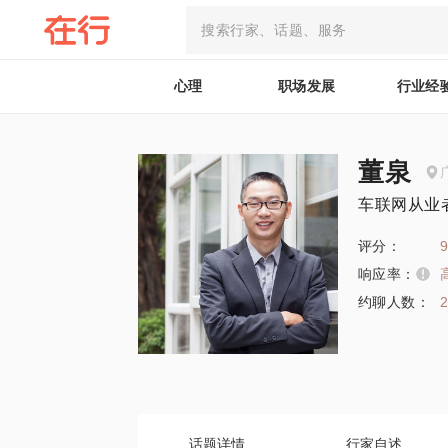
心理
职场发展
行业经
董泉
车联网从业者/
评分：
9
响应率：
约聊人数：
话题详情
行家自述