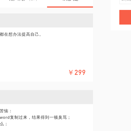
人都在想办法提高自己。
验，著有个人管理书籍《梳理》，知乎的相关
￥299
内容包括：
具体化，方便我做更精确的准备，提升见面效
到苦恼：
word复制过来，结果得到一顿臭骂；
什么；