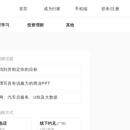
首页
成为行家
手机端
登录/注册
育学习
投资理财
其他
约聊话题
找到并制定你的目标
撰写具有说服力的商业PPT
网、汽车后服务、UBI及大数据
约聊方式
电话
线下约见
(
广州
)
通话
1对1面谈