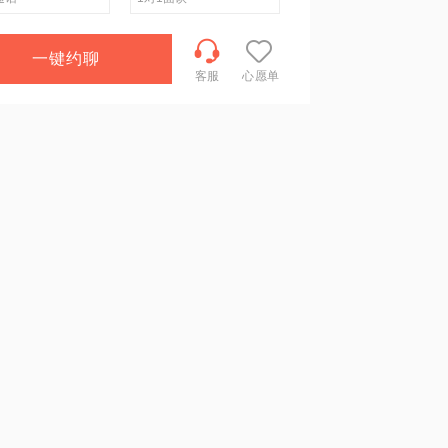
一键约聊
客服
心愿单