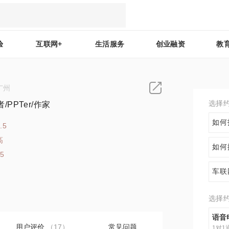
验
互联网+
生活服务
创业融资
教
广州
选择
PPTer/作家
如何
.5
高
如何
25
车联
选择
语音
用户评价
（17）
常见问题
1对1