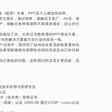
发给我，以便我们有的放矢的进行讨论。
籍《梳理》作者，PPT及个人规划培训师。
带过项目，跑过销售，接触过主机厂、4S店、保
户，领略过各种靠谱和不靠谱的项目，自认对行
品规划工作，出具过无数靠谱的PPT商业方案，
公司的解决方案能力在行业内首屈一指。
这个过程中，我学到了如何站在更高的角度看待自
也希望能够面对面帮助你找到并设定自己的目标
自己面临的问题，这样我们的交流才更高效，也
，信息技术应用与管理专业
）认证
秀人才（技术类）荣誉证书
级）认证 2009.08 通过CCNP（cisco认证