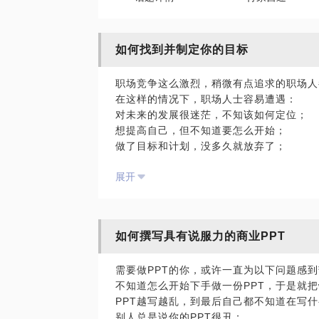
如何找到并制定你的目标
职场竞争这么激烈，稍微有点追求的职场
在这样的情况下，职场人士容易遭遇：
对未来的发展很迷茫，不知该如何定位；
想提高自己，但不知道要怎么开始；
做了目标和计划，没多久就放弃了；
我在自我管理领域拥有超过10年的实践经
展开
回答已获过数万赞同。 我愿意与你分享的
手把手帮你找到自己的目标；
制定最适合的计划；
分享一些能帮助你达成目标的技巧；
如何撰写具有说服力的商业PPT
P.S.在选择与我见面前，请把你的问题更
率。
需要做PPT的你，或许一直为以下问题感
期待与你的见面。
不知道怎么开始下手做一份PPT，于是就把
PPT越写越乱，到最后自己都不知道在写
别人总是说你的PPT很丑；