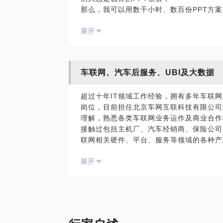
那么，我可以用数千小时、数百份PPT方
如何开始写一份PPT；
展开
从内在逻辑到外在形式，怎么构建PPT才
与你分享一些实际工作中的技巧和经验；
P.S.在选择与我见面前，请把你的问题更
例，方便我做更精确的准备，提升见面效率
车联网、汽车后服务、UBI及大数据
超过十年IT领域工作经验，拥有多年车联
岗位，目前担任北京车网互联科技有限公司
理解，熟悉各类车联网业务运作及商业合作
接触过包括主机厂、汽车经销商、保险公司
联网相关硬件、平台、服务等领域的各种产
网车险、新能源汽车监管平台、汽车后服务
展开
多种项目。
该话题适合的人群：车联网从业者或有志于
分享的内容一般包括：
什么是车联网？（探讨）
当前国内车联网行业形态及发展趋势；
国内UBI发展现状及运作模式；