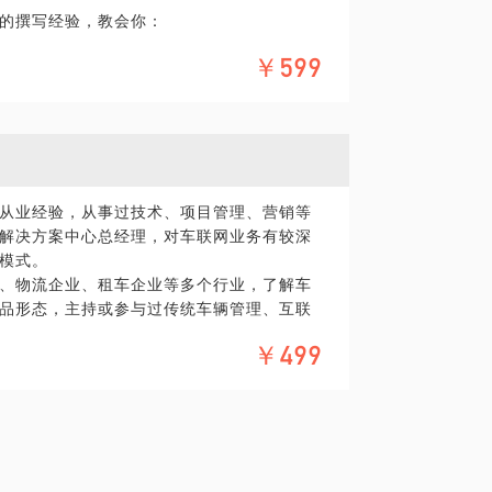
案的撰写经验，教会你：
￥599
能说服受众；
具体化。最好是用当前遇到的实际工作作为案
。期待与你的见面。
网从业经验，从事过技术、项目管理、营销等
解决方案中心总经理，对车联网业务有较深
模式。
、物流企业、租车企业等多个行业，了解车
品形态，主持或参与过传统车辆管理、互联
、UBI服务、车联网大数据、物联网应用等
￥499
进入车联网领域的朋友。