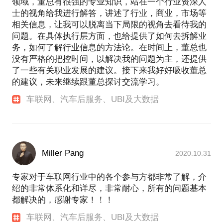
领域，董总有很强的专业知识，站在一个行业资深人
理；参与GPS产品、信息系统产品的项目管理；后担
士的视角给我进行解答，讲述了行业，商业，市场等
任区域经理，负责中山、江门、珠海的市场推广、技
相关信息，让我可以脱离当下局限的视角去看待我的
术支持、项目管理和部门管理工作。
问题。在具体执行层方面，也给提供了如何去拆解业
2013-2018年6月，在北京车网互联科技有限公司担任
务，如何了解行业信息的方法论。在时间上，董总也
解决方案经理，并后续升任解决方案中心总经理，负
没有严格的把控时间，以解决我的问题为主，还提供
责解决方案中心的建设和直接管理、数据分析部的间
了一些有关职业发展的建议。接下来我好好吸收董总
接管理、参与公司业务方向及发展战略的制定和决
的建议，未来继续跟董总探讨交流学习。
策、同时领导或参与海内外重要项目的商务活动及项
目后续推进工作。
车联网、汽车后服务、UBI及大数据
2018年8月，在百度国际科技（深圳）有限公司，担
任智能云事业部的资深解决方案架构师，负责车联网
方向的售前咨询、方案架构、项目管理等工作。
2020年6月，在上海银基担任首席业务架构师和生态
Miller Pang
2020.10.31
运营负责人，负责数字钥匙业务的生态建设推广和业
务运营。
专家对于车联网行业中的各个参与方都非常了解，介
绍的非常体系化和详尽，非常耐心，所有的问题基本
都解决的，感谢专家！！！
车联网、汽车后服务、UBI及大数据