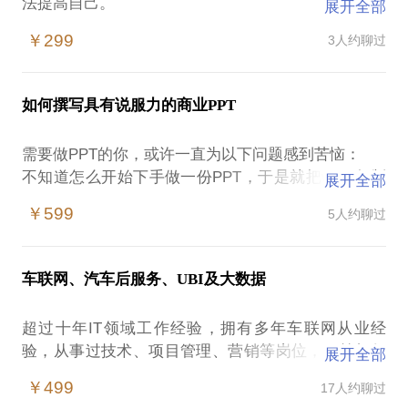
法提高自己。
展开全部
在这样的情况下，职场人士容易遭遇：
￥299
3人约聊过
对未来的发展很迷茫，不知该如何定位；
想提高自己，但不知道要怎么开始；
做了目标和计划，没多久就放弃了；
如何撰写具有说服力的商业PPT
我在自我管理领域拥有超过10年的实践经验，著有个
人管理书籍《梳理》，知乎的相关回答已获过数万赞
需要做PPT的你，或许一直为以下问题感到苦恼：
同。 我愿意与你分享的内容包括：
不知道怎么开始下手做一份PPT，于是就把word复制
展开全部
手把手帮你找到自己的目标；
过来，结果得到一顿臭骂；
制定最适合的计划；
￥599
5人约聊过
PPT越写越乱，到最后自己都不知道在写什么；
分享一些能帮助你达成目标的技巧；
别人总是说你的PPT很丑；
P.S.在选择与我见面前，请把你的问题更具体化，方
那么，我可以用数千小时、数百份PPT方案的撰写经
便我做更精确的准备，提升见面效率。
车联网、汽车后服务、UBI及大数据
验，教会你：
如何开始写一份PPT；
超过十年IT领域工作经验，拥有多年车联网从业经
从内在逻辑到外在形式，怎么构建PPT才能说服受
验，从事过技术、项目管理、营销等岗位，目前担任
展开全部
众；
北京车网互联科技有限公司解决方案中心总经理，对
与你分享一些实际工作中的技巧和经验；
￥499
17人约聊过
车联网业务有较深理解，熟悉各类车联网业务运作及
P.S.在选择与我见面前，请把你的问题更具体化。最