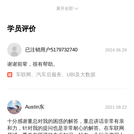
最后，希望在见面之前，您能够充分理清自己自己面
展开全部
临的问题，这样我们的交流才更高效，也更深入。
学员评价
2017.09 - 2020.06，中山大学，MBA
2006.08－2008.05 解放军信息工程大学，信息技术应
用与管理专业
2012.06 通过PMP（PMI项目管理专业人士）认证
已注销用户5179732740
2024.06.29
2011.03 2010广东省软件和信息服务业优秀人才（技
术类）荣誉证书
谢谢前辈，很有帮助。
2010.11 通过信息系统项目管理师（全国软考－高
车联网、汽车后服务、UBI及大数据
级）认证 2009.08 通过CCNP（cisco认证网络高级工
程师）认证
2009.05 通过CCNA（cisco认证网络支持工程师）认
证
2008.12 通过网络工程师（全国软考－中级）认证
Austin东
2021.08.22
职业经历：
十分感谢董总对我的困惑的解答，董总讲话非常有亲
2009－2012年，我在惠州金泽集团有限公司担任项目
和力，针对我的提问也是非常耐心的解答。在车联网
经理，负责WMS产品的政府项目申报、投标、项目管