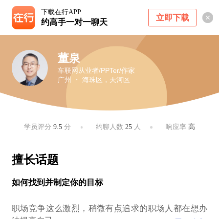
下载在行APP
立即下载
约高手一对一聊天
董泉
车联网从业者/PPTer/作家
广州 ・ 海珠区，天河区
学员评分
9.5
分
约聊人数
25
人
响应率
高
擅长话题
如何找到并制定你的目标
职场竞争这么激烈，稍微有点追求的职场人都在想办