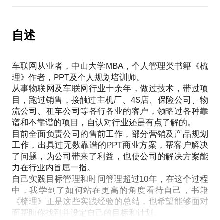
商业合作模式。
好是用当前遇到的实际工作作为案例，方便我做更精
接触过包括主机厂、汽车经销商、保险公司、物流企
业、租车企业等多个行业，了解车联网相关硬件、平
自述
台、服务等领域的各种产品形态，主持或参与过传统
车辆管理、互联网车险、新能源汽车监管平台、汽车
车联网从业者，中山大学MBA，个人管理类书籍《梳
后服务、UBI服务、车联网大数据、物联网应用等多
理》作者，PPT及个人规划培训师。
种项目。
从事物联网及车联网行业十余年，做过技术，带过项
该话题适合的人群：车联网从业者或有志于进入车联
目，跑过销售，接触过主机厂、4S店、保险公司、物
网领域的朋友。
流公司、租车公司等各行各业的客户，领略过各种靠
分享的内容一般包括：
谱和不靠谱的项目，自认对行业还是有点了解的。
什么是车联网？（探讨）
目前全面负责公司的售前工作，部分营销及产品规划
当前国内车联网行业形态及发展趋势；
工作，出具过无数靠谱的PPT商业方案，帮客户解决
国内UBI发展现状及运作模式；
了问题，为公司带来了利益，也使公司的解决方案能
车联网大数据、AI等技术的行业应用；
力在行业内首屈一指。
当然，如果您已经有一些问题，也可以提前发给我，
自己实践目标管理和时间管理超过10年，在这个过程
中，我学到了如何站在更高的角度看待自己，书籍
《梳理》正是这些实践经验的总结，也希望能够面对
面帮助你找到并设定自己的目标和计划。