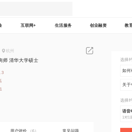
验
互联网+
生活服务
创业融资
教
杭州
选择
询师 清华大学硕士
如何
.3
高
关于
1
选择
语音
1对1
用户评价
（6）
常见问题