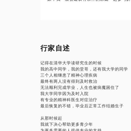
充分理解并接纳原生家庭的过往
而后
我们才真正有机会做出改变
逃出怪圈的魔咒
过程可能会比较长
如同原生家庭对我们的影响一般
行家自述
冰冻三尺非一日之寒
记得在清华大学读研究生的时候
我的高中同学，我的堂哥，还有我大学的同学
三个人相继患了精神心理疾病
最终有两人没有得到及时救治
无法顺利完成学业，人生也被病魔困住了
我大学同学因为及时入院
有专业的精神科医生对症治疗
最后恢复的不错，毕业后正常工作结婚生子
从那时候起
我就下决心帮助更多青少年
为更多需要的人提供专业的支持