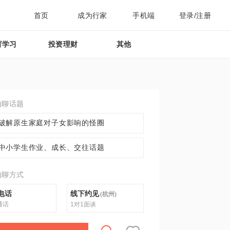
首页
成为行家
手机端
登录/注册
育学习
投资理财
其他
约聊话题
破解原生家庭对子女影响的怪圈
中小学生作业、成长、交往话题
约聊方式
电话
线下约见
(
杭州
)
通话
1对1面谈