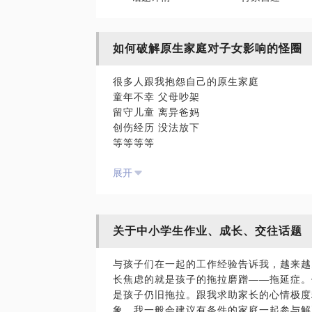
如何破解原生家庭对子女影响的怪圈
很多人跟我抱怨自己的原生家庭
童年不幸 父母吵架
留守儿童 离异爸妈
创伤经历 没法放下
等等等等
展开
对于过去
我们没法选择
抱怨责怪也丝毫没有意义
如何逃出原生家庭的怪圈呢
关于中小学生作业、成长、交往话题
往往很多人都把自己活成了自己的父母
与孩子们在一起的工作经验告诉我，越来越
把自己的生活活成了原生家庭的模样
长焦虑的就是孩子的拖拉磨蹭——拖延症。
心理咨询的专业做法
是孩子仍旧拖拉。跟我求助家长的心情极度
会让我们与原生家庭达成和解
象，我一般会建议有条件的家庭一起参与解
跳出怪圈来觉察过往