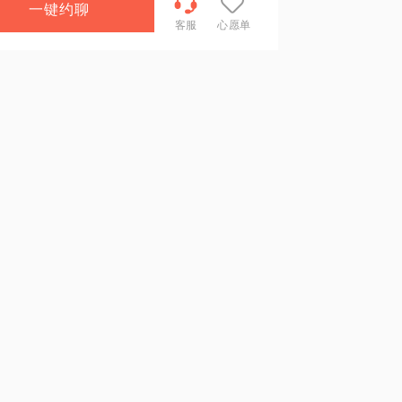
一键约聊
客服
心愿单