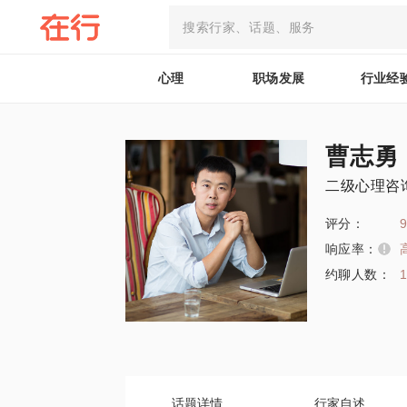
心理
职场发展
行业经
曹志勇
二级心理咨
评分：
9
响应率：
约聊人数：
1
话题详情
行家自述