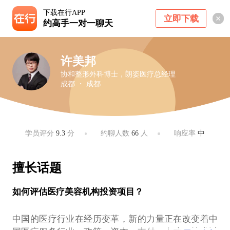
下载在行APP
立即下载
约高手一对一聊天
许美邦
协和整形外科博士，朗姿医疗总经理
成都 ・ 成都
学员评分
9.3
分
约聊人数
66
人
响应率
中
擅长话题
如何评估医疗美容机构投资项目？
中国的医疗行业在经历变革，新的力量正在改变着中