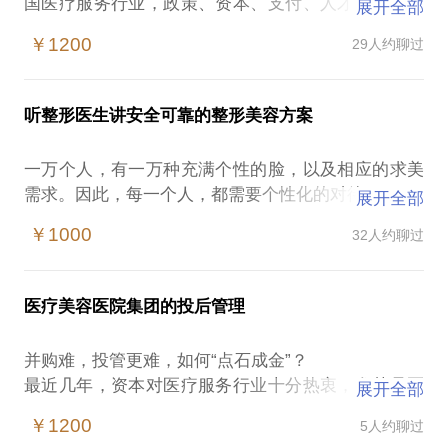
国医疗服务行业，政策、资本、支付、人才、技术以
展开全部
及管理等六大趋势正在持续深远地影响民营医院的发
￥1200
29人约聊过
展。
医疗美容行业，无疑又是社会办医的领头羊，也是最
具市场活力的医疗专科细分领域。医疗美容，有她独
听整形医生讲安全可靠的整形美容方案
特的专业和行业特点，又渗透和交叉到各个医疗专科
以及其他非医疗行业。
一万个人，有一万种充满个性的脸，以及相应的求美
朗姿股份（002612）如何成为“中国医美第一A股”？
需求。因此，每一个人，都需要个性化的对待。
展开全部
医疗美容行业未来如何发展？什么趋势？
这也是为什么很多求美者跟我诉说同一个烦恼：
上市公司、基金、产业集团如何布局医疗美容行业？
￥1000
32人约聊过
外面的整形广告铺天盖地，网络上的经验之谈接踵而
如何评估医疗美容机构投资项目？
来，而对自己的参考价值甚微。在被安利各类经验信
作为朗姿医疗总经理，朗姿股份在医美行业布局的操
息之后，大家仍然感觉迷茫。加上国内求美者能够得
盘手，我将以我的实际经验，以及结合国际医疗美容
医疗美容医院集团的投后管理
到的透明信息少则又少，进而又造成大家对整形的一
行业变化趋势和整形外科学专业背景，向你解读医疗
些误会和错误观点。
​并购难，投管更难，如何“点石成金”？
以前在临床工作的时候，我们经常被沉重的工作负荷
最近几年，资本对医疗服务行业十分热衷，尤其是医
展开全部
压着，无法一一详细回答所有求美者的问题。很高兴
疗美容行业。上市公司、基金、产业集团纷纷看好并
有了在行这个平台，我希望能与更多求美者分享客观
￥1200
5人约聊过
进入这个行业，但发现一个又一个“坑”，又跳入一个
而中肯的建议。受国家法律限制，这不是具体的诊疗