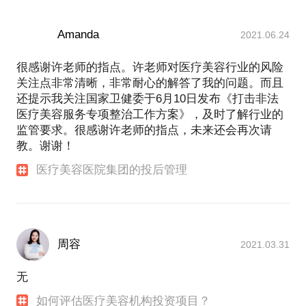
职业经历：
朗姿股份（002612）朗姿医疗管理有限公司 总经理
Amanda
2021.06.24
北大医疗产业集团 战略投资部 高级投资经理
整形美容服务平台——颜语APP 创始人
很感谢许老师的指点。许老师对医疗美容行业的风险
中国医学科学院整形外科医院 颅颌面外科中心 整形
关注点非常清晰，非常耐心的解答了我的问题。而且
医生
还提示我关注国家卫健委于6月10日发布《打击非法
媒体报道：
医疗美容服务专项整治工作方案》，及时了解行业的
操刀中国医美A股第一并购案，许美邦的华丽转身
监管要求。很感谢许老师的指点，未来还会再次请
http://mp.weixin.qq.com/s/-0HVYbPxhRAo1vZDxVxrlw
专访 | 跨界搞医美的朗姿股份，一年后战况如何？
教。谢谢！
http://mp.weixin.qq.com/s/MWH3Xr1JojLsZYMp66SCCQ
医疗美容医院集团的投后管理
2018年第一场医美并购案：2.67亿，A股朗姿&西安高
一生
周容
2021.03.31
无
如何评估医疗美容机构投资项目？