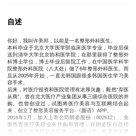
又一个“大坑”。
活动。但是我会根据你的具体情况，给出"朋友般"的
究竟，医美机构的投后管理应该怎么做？就要先解读
友好建议。
医疗美容专业和行业特点，判断行业发展趋势，再结
自述
从临床角度分析你的脸部特征，找出加大你的个性魅
合先进管理理念去经营。
力的方案；
我将以我的实际管理经验，以及整形医生、创业者、
民营or公立医院？中国or韩国？如何选择适合自己的
你好，我叫许美邦，以前是一名整形外科医生。
投资人、管理者的多重思维与你分享医疗美容机构的
医院和医生；
本科毕业于北京大学医学部临床医学专业，毕业后保
经营管理观点。
价格是多少？如何在自己的预算范围内达到最佳效
送到清华大学北京协和医学院，在那里获得了整形外
果；
科博士学位，博士毕业后留院工作，在中国医学科学
与医院和医生沟通要注意哪些方面？如何清晰传递自
院整形外科医院（八大处）做了6年整形外科医生。而
己的预期；
且从2005年开始，一直去韩国跟很多韩国医生学习美
恢复过程怎么样，风险有哪些？帮你合理安排时间排
容手术。
后来，对医疗投资和医院管理有浓厚兴趣，毅然“弃医
期。
从商”。曾在北大医疗产业集团从事三级综合医院的并
购。也曾创业过，试图将医疗美容与互联网结合起
【在行郑重提示】：此话题内容仅为该行家在医疗健
来，创立了整形美容服务平台-《颜语》APP。
康领域的的个人经验、意见或观点，仅供学员参考所
2016年1月，加入上市公司朗姿股份（002612），全
用。如您或您的家人有诊疗需求，在行请您前往正规
面负责医疗美容业务并购和管理，任朗姿医疗总经
医院进行就诊。本话题内容及行家观点不代表平台观
理，兼任投资部副总经理。2016年4月，投资韩国梦