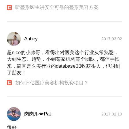
听整形医生讲安全可靠的整形美容方案
Abbey
2017.03.02
超nice的小帅哥，看得出对医美这个行业灰常熟悉，
大到生态、趋势，小到某家机构某个团队，都信手拈
来，简直是医美行业的database👍🏻收获很大，也叫到
了朋友！
如何评估医疗美容机构投资项目？
肉肉ル💋Pat
2017.01.19
很好