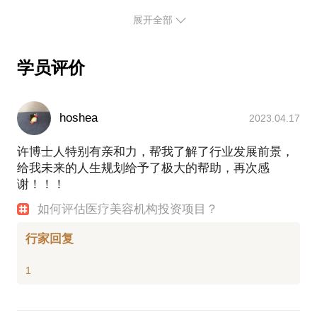
想整形外科医院。
展开全部
2016年6月，通过一次性并购米兰柏羽、晶肤两个品
牌，6家医疗美容机构，成为“中国医疗美容第一A
股”。
学员评价
2018年1月，并购西安高一生医疗美容医院。
建立投后管理平台——朗姿医疗，目前管理10家医疗
美容机构，整体年收入规模达到4亿多。通过并购，进
hoshea
2023.04.17
行产业资源整合，通过投后管理，使收入与利润规模
显著上升，做到了投管“点石成金”。
许博士人特别有亲和力，帮我了解了行业发展前景，
整形外科医生、创业者、投资人、管理者......这些都
给我未来的人生规划给予了极大的帮助，再次感
是我的标签，我非常乐意与大家分享一些我自己的专
谢！！！
业知识和行业观点，帮助大家认识这个极具魅力的行
业——医疗美容，以及我的专业——整形美容。
如何评估医疗美容机构投资项目？
教育背景：
行家回复
清华大学北京协和医学院 整形外科学 博士
北京大学医学部 临床医学 学士