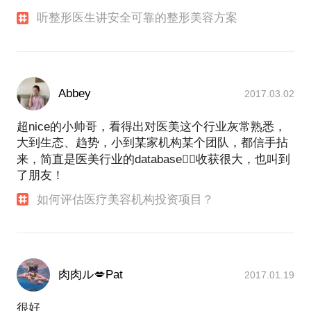
听整形医生讲安全可靠的整形美容方案
Abbey
2017.03.02
超nice的小帅哥，看得出对医美这个行业灰常熟悉，
大到生态、趋势，小到某家机构某个团队，都信手拈
来，简直是医美行业的database👍🏻收获很大，也叫到
了朋友！
如何评估医疗美容机构投资项目？
肉肉ル💋Pat
2017.01.19
很好