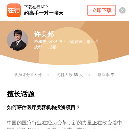
下载在行APP
立即下载
约高手一对一聊天
许美邦
协和整形外科博士，朗姿医疗总经理
成都 ・ 成都
学员评分
9.3
分
约聊人数
66
人
响应率
中
擅长话题
如何评估医疗美容机构投资项目？
中国的医疗行业在经历变革，新的力量正在改变着中