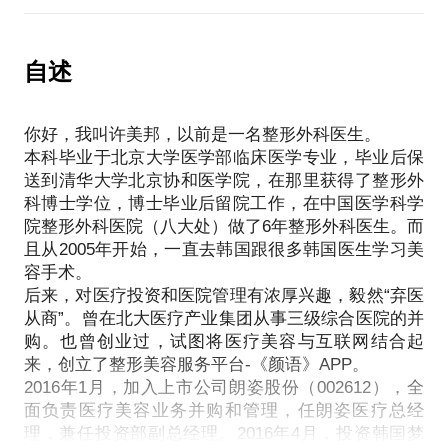
又一个“大坑”。
活动。但是我会根据你的具体情况，给出"朋友般"的
究竟，医美机构的投后管理应该怎么做？就要先解读
友好建议。
医疗美容专业和行业特点，判断行业发展趋势，再结
自述
从临床角度分析你的脸部特征，找出加大你的个性魅
合先进管理理念去经营。
力的方案；
我将以我的实际管理经验，以及整形医生、创业者、
民营or公立医院？中国or韩国？如何选择适合自己的
你好，我叫许美邦，以前是一名整形外科医生。
投资人、管理者的多重思维与你分享医疗美容机构的
医院和医生；
本科毕业于北京大学医学部临床医学专业，毕业后保
经营管理观点。
价格是多少？如何在自己的预算范围内达到最佳效
送到清华大学北京协和医学院，在那里获得了整形外
果；
科博士学位，博士毕业后留院工作，在中国医学科学
与医院和医生沟通要注意哪些方面？如何清晰传递自
院整形外科医院（八大处）做了6年整形外科医生。而
己的预期；
且从2005年开始，一直去韩国跟很多韩国医生学习美
恢复过程怎么样，风险有哪些？帮你合理安排时间排
容手术。
后来，对医疗投资和医院管理有浓厚兴趣，毅然“弃医
期。
从商”。曾在北大医疗产业集团从事三级综合医院的并
购。也曾创业过，试图将医疗美容与互联网结合起
【在行郑重提示】：此话题内容仅为该行家在医疗健
来，创立了整形美容服务平台-《颜语》APP。
康领域的的个人经验、意见或观点，仅供学员参考所
2016年1月，加入上市公司朗姿股份（002612），全
用。如您或您的家人有诊疗需求，在行请您前往正规
面负责医疗美容业务并购和管理，任朗姿医疗总经
医院进行就诊。本话题内容及行家观点不代表平台观
理，兼任投资部副总经理。2016年4月，投资韩国梦