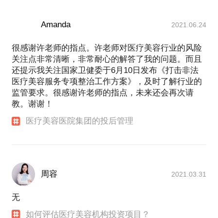
职业经历：
朗姿股份（002612）朗姿医疗管理有限公司 总经理
Amanda
2021.06.24
北大医疗产业集团 战略投资部 高级投资经理
整形美容服务平台——颜语APP 创始人
很感谢许老师的指点。许老师对医疗美容行业的风险
中国医学科学院整形外科医院 颅颌面外科中心 整形
关注点非常清晰，非常耐心的解答了我的问题。而且
医生
还提示我关注国家卫健委于6月10日发布《打击非法
媒体报道：
医疗美容服务专项整治工作方案》，及时了解行业的
操刀中国医美A股第一并购案，许美邦的华丽转身
监管要求。很感谢许老师的指点，未来还会再次请
http://mp.weixin.qq.com/s/-0HVYbPxhRAo1vZDxVxrlw
专访 | 跨界搞医美的朗姿股份，一年后战况如何？
教。谢谢！
http://mp.weixin.qq.com/s/MWH3Xr1JojLsZYMp66SCCQ
医疗美容医院集团的投后管理
2018年第一场医美并购案：2.67亿，A股朗姿&西安高
一生
周容
2021.03.31
无
如何评估医疗美容机构投资项目？