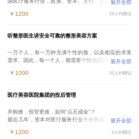
国医疗服务行业，政策、资本、支付、人才、技术以
展开全部
及管理等六大趋势正在持续深远地影响民营医院的发
￥1200
29人约聊过
展。
医疗美容行业，无疑又是社会办医的领头羊，也是最
具市场活力的医疗专科细分领域。医疗美容，有她独
听整形医生讲安全可靠的整形美容方案
特的专业和行业特点，又渗透和交叉到各个医疗专科
以及其他非医疗行业。
一万个人，有一万种充满个性的脸，以及相应的求美
朗姿股份（002612）如何成为“中国医美第一A股”？
需求。因此，每一个人，都需要个性化的对待。
展开全部
医疗美容行业未来如何发展？什么趋势？
这也是为什么很多求美者跟我诉说同一个烦恼：
上市公司、基金、产业集团如何布局医疗美容行业？
￥1000
32人约聊过
外面的整形广告铺天盖地，网络上的经验之谈接踵而
如何评估医疗美容机构投资项目？
来，而对自己的参考价值甚微。在被安利各类经验信
作为朗姿医疗总经理，朗姿股份在医美行业布局的操
息之后，大家仍然感觉迷茫。加上国内求美者能够得
盘手，我将以我的实际经验，以及结合国际医疗美容
医疗美容医院集团的投后管理
到的透明信息少则又少，进而又造成大家对整形的一
行业变化趋势和整形外科学专业背景，向你解读医疗
些误会和错误观点。
​并购难，投管更难，如何“点石成金”？
以前在临床工作的时候，我们经常被沉重的工作负荷
最近几年，资本对医疗服务行业十分热衷，尤其是医
展开全部
压着，无法一一详细回答所有求美者的问题。很高兴
疗美容行业。上市公司、基金、产业集团纷纷看好并
有了在行这个平台，我希望能与更多求美者分享客观
￥1200
5人约聊过
进入这个行业，但发现一个又一个“坑”，又跳入一个
而中肯的建议。受国家法律限制，这不是具体的诊疗