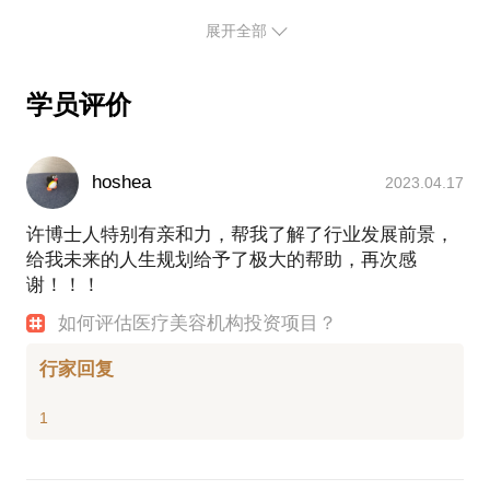
想整形外科医院。
展开全部
2016年6月，通过一次性并购米兰柏羽、晶肤两个品
牌，6家医疗美容机构，成为“中国医疗美容第一A
股”。
学员评价
2018年1月，并购西安高一生医疗美容医院。
建立投后管理平台——朗姿医疗，目前管理10家医疗
美容机构，整体年收入规模达到4亿多。通过并购，进
hoshea
2023.04.17
行产业资源整合，通过投后管理，使收入与利润规模
显著上升，做到了投管“点石成金”。
许博士人特别有亲和力，帮我了解了行业发展前景，
整形外科医生、创业者、投资人、管理者......这些都
给我未来的人生规划给予了极大的帮助，再次感
是我的标签，我非常乐意与大家分享一些我自己的专
谢！！！
业知识和行业观点，帮助大家认识这个极具魅力的行
业——医疗美容，以及我的专业——整形美容。
如何评估医疗美容机构投资项目？
教育背景：
行家回复
清华大学北京协和医学院 整形外科学 博士
北京大学医学部 临床医学 学士