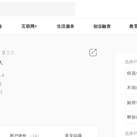
验
互联网+
生活服务
创业融资
教
北京
选择
人
你说
.4
高
不同
27
如何
帮你
选择
用户评价
（14）
常见问题