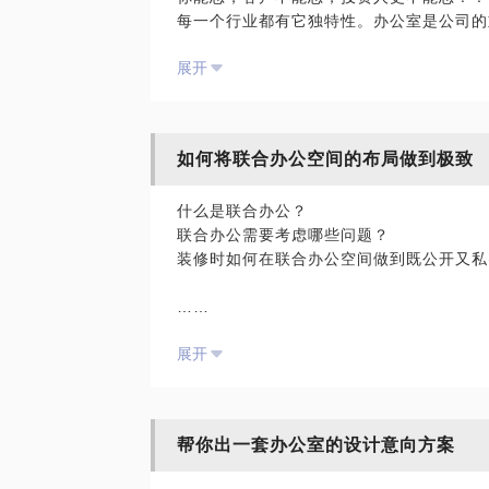
每一个行业都有它独特性。办公室是公司的
向外界展示自己的企业文化，也能让自己的
展开
造更多价值。
如果您在刚选定的空旷办公室里，因为初次
空间杂乱员工满员的办公室里为新办公室如
意的办公室里，又动了再次更新设计风格的
如何将联合办公空间的布局做到极致
从医疗行业到互联网，从汽车企业到大型联
例。欢迎各行各业的创业者、有志于或者正
什么是联合办公？
的一些浅见能给您带来更多启发。
联合办公需要考虑哪些问题？
装修时如何在联合办公空间做到既公开又私
……
展开
联合办公是当下比较火的一种创业孵化器形
本。在全国各地已经有几十家联合办公空间
利。联合办公可以说在共享办公环境，彼此
空间又能做到互不打扰；在人员混杂的环境
帮你出一套办公室的设计意向方案
到保密……
这些问题是创业者最关心的问题，总而言之