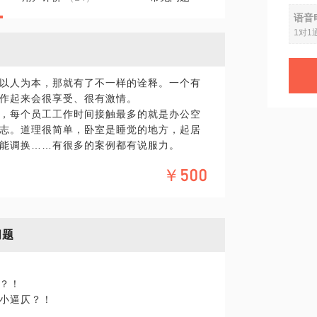
语音
1对1
以人为本，那就有了不一样的诠释。一个有
作起来会很享受、很有激情。
，每个员工工作时间接触最多的就是办公空
志。道理很简单，卧室是睡觉的地方，起居
能调换……有很多的案例都有说服力。
室等孵化器，也为A轮融资成功的创业者办公
￥500
的空间设计方案。
问题
？！
小逼仄？！