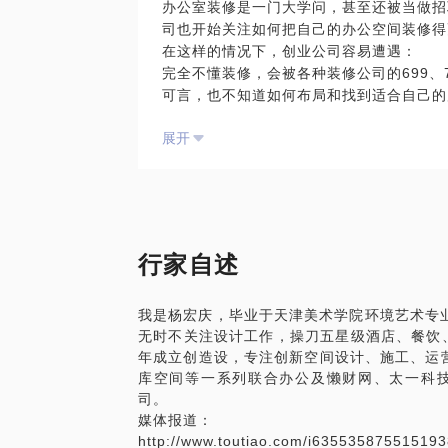
办公室装修是一门大学问，甚至还被当做招
以大型联合办公空间设计者的身份，我能给
司也开始关注如何把自己的办公空间装修得
最时尚潮流的联合办公空间案例分享；
在这样的情况下，创业公司容易遭遇：
最合理完备的空间布局规划建议；
完全不懂装修，会被各种装修公司的699、
最经济省钱的施工预算装修材料推荐。
可言，也不知道如何布局和找到适合自己的
我们设计了腾讯众创空间、氪空间、星库空
展开
务过很多创业公司，懒财网、鏊投网络、初
我愿意与你分享的内容包括：
请创造设专业设计师为你们的办公空间量身
理出初步的风格、布局等建议。方便你提高
PS.在选择与我见面前，请把你的问题更
题。请把你的问题提前发给我，方便我做更
行家自述
面。
我是杨宏庆，毕业于天津美术学院环境艺术专业
无时不关注设计工作，操刀五星级酒店、餐饮、
年成立创造设，专注创新空间设计、施工、运
库空间等一系列联合办公及懒财网、太一科
司。
媒体报道：
http://www.toutiao.com/i63553587551519