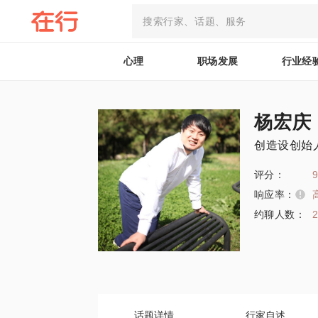
心理
职场发展
行业经
杨宏庆
创造设创始
评分：
9
响应率：
约聊人数：
话题详情
行家自述