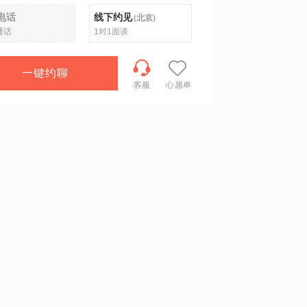
电话
线下约见
(
北京
)
通话
1对1面谈
一键约聊
客服
心愿单