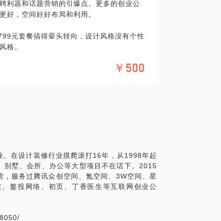
聘利器和话题营销的引爆点。更多的创业公
您：
更好，空间好好布局和利用。
799元套餐搞得晕头转向，设计风格没有个性
风格。
间、3W空间等一线大牌联合办公空间，也服
￥500
页、太一科技等等创业公司的办公空间。
打造一套设计意向方案，此方案可以帮你梳
效率找到自己装修的方向。
具体化。毕竟一小时的谈话只能解决一个小问
精确的准备，提升见面效率。期待与你的见
。在设计装修行业摸爬滚打16年，从1998年起
别墅、会所、办公等大型项目不在话下。2015
营，服务过腾讯众创空间、氪空间、3W空间、星
技、鏊投网络、初页、丁香医生等互联网创业公
38050/