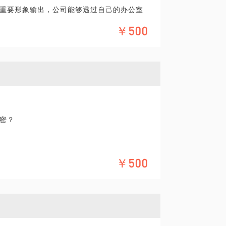
重要形象输出，公司能够透过自己的办公室
员工在舒适和谐的环境中提升工作效率，创
￥500
创业而不知如何着手布局而烦恼，如果您在
何扩展而发愁，如果您在已经入驻却仍不满
念头……不妨找我聊聊。
合办公空间，我有多个行业的设计经验和案
在从事公装的朋友来与我沟通交流。希望我
密？
￥500
式，以此来提高空间使用效率、节约创业成
崛起，给中国创业者带来了办公空间的便
独立完成各自项目的情况下，做到既能共享
中，做到既能畅快交流又能做到关键机密得
，这些都是在设计要考虑的问题。