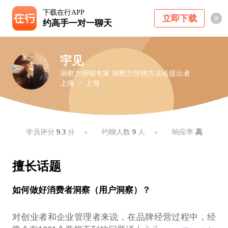
下载在行APP
立即下载
约高手一对一聊天
宇见
洞察力营销专家 洞察力营销方法论提出者
上海 ・ 上海
学员评分
9.3
分
约聊人数
9
人
响应率
高
擅长话题
如何做好消费者洞察（用户洞察）？
对创业者和企业管理者来说，在品牌经营过程中，经