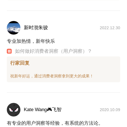
那么，有效的用户洞察究竟如何开展？如何正确地界
定我们要解决的问题？遵循什么样的流程来开展洞
察？常用的洞察工具有哪些，如何设计如何使用？在
新时沏朱骏
2022.12.30
交流中，我将基于自己原创的发现营销方法论，为你
揭开这方面的困惑，助你解决当下品牌增长亟需解决
专业加热情，新年快乐
的问题。
如何做好消费者洞察（用户洞察）？
交流前，如果你能将自己品牌的情况和困扰具体化，
行家回复
相信一定会对我们的交流带来帮助。
Kate Wang🎮飞智
2020.10.09
有专业的用户洞察等经验，有系统的方法论。