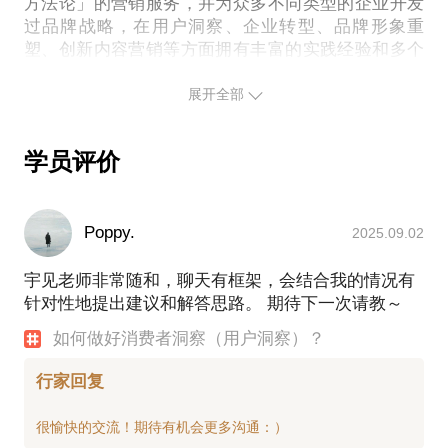
方法论」的营销服务，并为众多不同类型的企业开发
量”这类热门话题相比，“用户洞察”仍然没有受到足够
过品牌战略，在用户洞察、企业转型、品牌形象重
重视，但我也明显能感觉到大家对这一问题关注的升
塑、创新内容营销等方面拥有丰富的实践经验和多个
温。尤其是在我自己的《洞察力：让营销从此直指人
心》一书出版后，我也接到了越来越多的，希望通过
展开全部
用户洞察来促进品牌增长的合作邀请，并有幸为包括
李宁YOUNG在内的众多本土企业，以及德禄
（Raumplus）这类Global客户，提供了营销咨询服
学员评价
务。得益于持续的积累和实践，我很乐意与你分享自
己在这方面的相关经验。
Poppy.
2025.09.02
坦率说，想要开展有效的用户洞察并不简单，它对专
宇见老师非常随和，聊天有框架，会结合我的情况有
业性的要求很高。在现实中，我经常会看到企业为了
针对性地提出建议和解答思路。 期待下一次请教～
解决产品、传播或者运营问题，在没有相关经验和专
业人员的情况下盲目进行洞察，就连看似最“简单”的
如何做好消费者洞察（用户洞察）？
调查问卷，也会充斥着“分类识别问题前置”、“选项无
法形成逻辑闭环”这类常见错误，结果是，这些所谓
行家回复
的“洞察”不仅对企业毫无帮助，而且很可能会产生严
重误导。