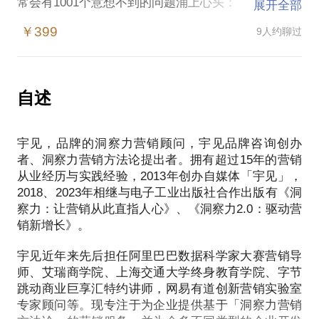
常会有1001个意想不到的问题涌上心头：
展开全部
￥399
9人约聊过
*品牌究竟基于什么来给自己定位？
*为什么我们的业务始终增长乏力？
自述
*如何迭代产品才能更受用户欢迎？
宇见，品牌的洞察力营销顾问，宇见品牌咨询创办
*什么样的广告承诺最能打动人心？
者、洞察力营销方法论提出者。拥有超过15年的营销
从业经历与实践经验，2013年创办自媒体「宇见」，
你有没有想过，其实所有这些问题，最底层的只有一
2018、2023年相继与电子工业出版社合作出版有《洞
个，那就是——我们是否真正理解我们的用户，我们
察力：让营销从此直指人心》、《洞察力2.0：驱动营
是否真的了解用户需求。
销新增长》。
在我看来，对用户需求的洞察是化解大部分营销难题
宇见近年来先后担任阿里巴巴数据科学家大赛营销导
的金钥匙，而这也正是我在过去持续专注的方向。
师、艾瑞商学院、上海交通大学终身教育学院、字节
跳动商业巨享汇特约讲师，网易有道创新营销实验室
专家顾问等。现专注于为企业提供基于「洞察力营销
一个好消息是，近年来，虽然与“短视频”、“私域流